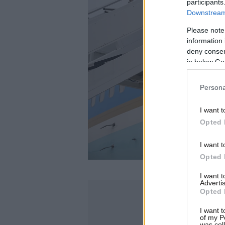
participants
Downstream 
Please note
information 
deny consent
in below Go
Persona
I want t
Opted 
I want t
Opted 
I want 
Advertis
Opted 
I want t
of my P
was col