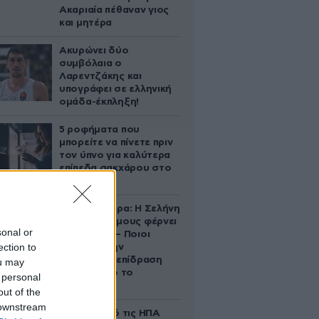
Ακαριαία πέθαναν γιος
και μητέρα
Ακυρώνει δύο
συμβόλαια ο
Λαρεντζάκης και
υπογράφει σε ελληνική
ομάδα-έκπληξη!
5 ροφήματα που
μπορείτε να πίνετε πριν
τον ύπνο για καλύτερα
επίπεδα σακχάρου στο
αίμα
Ζώδια σήμερα: Η Σελήνη
στους Διδύμους φέρνει
sonal or
ανατροπές – Ποιοι
ection to
δέχονται την
ευεργετική επίδραση
ou may
του Δία από το
 personal
απόγευμα;
out of the
 downstream
Ζευγάρι από τις ΗΠΑ