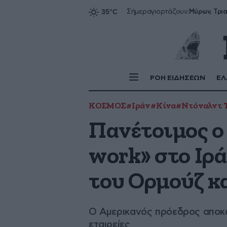
Σήμερα
γιορτάζουν:
ΡΟΗ ΕΙΔΗΣΕΩΝ
ΕΛ
ΚΟΣΜΟΣ
#Ιράν
#Κίνα
#Ντόναλντ 
Πανέτοιμος ο
work» στο Ιρ
του Ορμούζ κα
Ο Αμερικανός πρόεδρος αποκά
εταιρείες