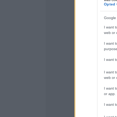
Opted 
Google 
I want t
web or d
I want t
purpose
I want 
I want t
web or d
I want t
or app.
I want t
I want t