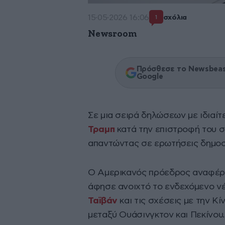
15·05·2026 16:06
σχόλια
1
Newsroom
Πρόσθεσε το Newsbeast
Google
Σε μια σειρά δηλώσεων με ιδιαί
Τραμπ
κατά την επιστροφή του σ
απαντώντας σε ερωτήσεις δημοσ
Ο Αμερικανός πρόεδρος αναφέρθ
άφησε ανοιχτό το ενδεχόμενο νέα
Ταϊβάν
και τις σχέσεις με την Κ
μεταξύ Ουάσινγκτον και Πεκίνου.