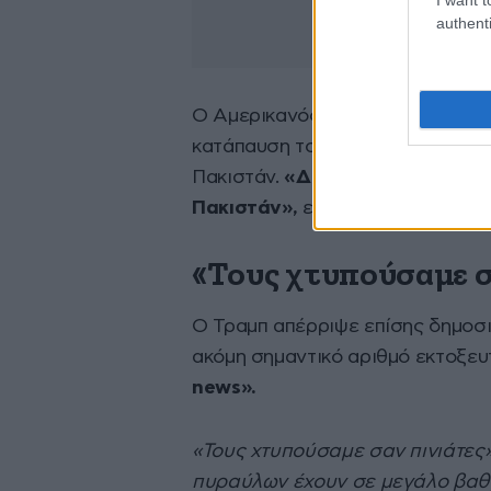
authenti
Ο Αμερικανός πρόεδρος ισχυρίσ
κατάπαυση του πυρός κυρίως ύστ
Πακιστάν.
«Δεν ήμουν πραγματικ
Πακιστάν»,
είπε χαρακτηριστικά.
«Τους χτυπούσαμε σ
Ο Τραμπ απέρριψε επίσης δημοσι
ακόμη σημαντικό αριθμό εκτοξε
news».
«Τους χτυπούσαμε σαν πινιάτες»
πυραύλων έχουν σε μεγάλο βαθ