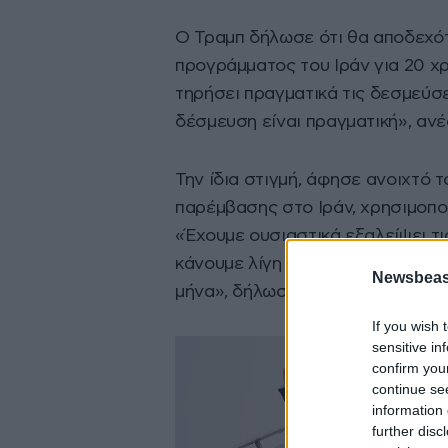
Ο Τραμπ δήλωσε ότι θα αποδεχότ
προγράμματος του Ιράν για 20 χρ
τηρήσει πραγματικά τις δεσμεύσε
δέσμευση είναι πραγματική», αν
Την ίδια στιγμή, άφησε ανοιχτό 
παρέμβασης στο Ιράν, χρησιμοπ
«Έχουμε ουσιαστικά εξαλείψει τι
κάνουμε λίγη δουλειά καθαρισμού,
Newsbeast
μήνα», δήλωσε.
If you wish 
sensitive in
confirm you
continue se
information 
further disc