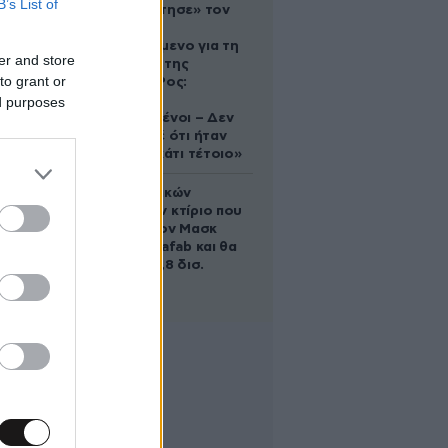
B’s List of
που «υιοθέτησε» τον
Αφγανό
κατηγορούμενο για τη
er and store
δολοφονία της
to grant or
Ελίζαμπεθ Ρος:
«Είμαστε
ed purposes
συντετριμμένοι – Δεν
έδειξε ποτέ ότι ήταν
ικανός για κάτι τέτοιο»
Το φαραωνικών
διαστάσεων κτίριο που
χτίζει ο Έλον Μασκ
λέγεται Terafab και θα
κοστίσει 16,8 δισ.
δολάρια