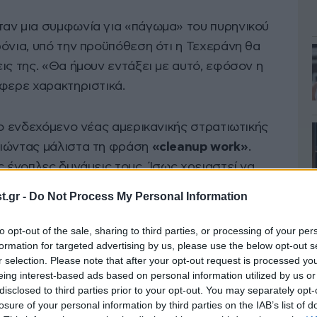
αν μια συμφωνία για «πάγωμα» του πυρηνικού
όνια, υπό την προϋπόθεση ότι η Τεχεράνη θα
ις της. «Θα ήμουν εντάξει με αυτό, εφόσον η
έφερε χαρακτηριστικά.
το ενδεχόμενο νέας αμερικανικής στρατιωτικής
οιώντας μάλιστα τη φράση
«cleanup work»
.
ς ένοπλες δυνάμεις τους. Ίσως χρειαστεί να
 επειδή είχαμε μια εκεχειρία περίπου ενός
.gr -
Do Not Process My Personal Information
to opt-out of the sale, sharing to third parties, or processing of your per
formation for targeted advertising by us, please use the below opt-out s
r selection. Please note that after your opt-out request is processed y
eing interest-based ads based on personal information utilized by us or
disclosed to third parties prior to your opt-out. You may separately opt-
losure of your personal information by third parties on the IAB’s list of