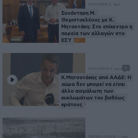
ΠΟΛΙΤΙΚΗ
8 λ. πριν
Συνάντηση Μ.
Θεμιστοκλέους με Κ.
Μητσοτάκη: Στο επίκεντρο η
πορεία των αλλαγών στο
ΕΣΥ
2
ΠΟΛΙΤΙΚΗ
13 λ. πριν
Κ.Μητσοτάκης από ΑΑΔΕ: Η
χώρα δεν μπορεί να είναι
άλλο αιχμάλωτη των
κυκλωμάτων του βαθέως
κράτους
ΠΕΡΙΒΑΛΛΟΝ
16 λ. πριν