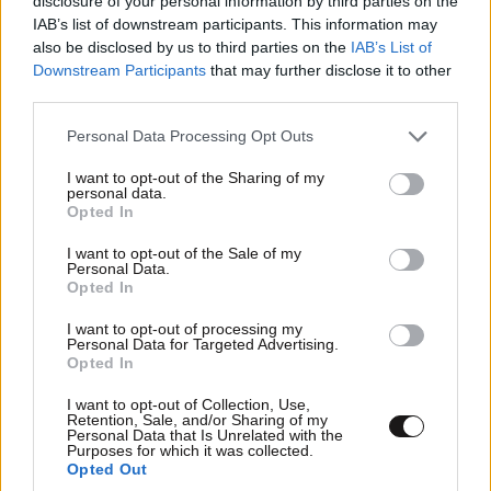
disclosure of your personal information by third parties on the
ΠΡΟΣΘΕΣΤΕ ΤΟ ΣΧΟΛΙΟ ΣΑΣ
IAB’s list of downstream participants. This information may
also be disclosed by us to third parties on the
IAB’s List of
Downstream Participants
that may further disclose it to other
third parties.
Please note that this website/app uses one or more Google
Personal Data Processing Opt Outs
services and may gather and store information including but
not limited to your visit or usage behaviour. You may click to
I want to opt-out of the Sharing of my
personal data.
grant or deny consent to Google and its third-party tags to
Opted In
use your data for below specified purposes in below Google
consent section.
I want to opt-out of the Sale of my
Personal Data.
Opted In
Xαρακτήρες: 0/1000
Διαβάστε και ακολουθήστε τους κανόνες σχολιασμού
I want to opt-out of processing my
Personal Data for Targeted Advertising.
Opted In
ΠΡΟΣΘΗΚΗ
I want to opt-out of Collection, Use,
Retention, Sale, and/or Sharing of my
Personal Data that Is Unrelated with the
Purposes for which it was collected.
Opted Out