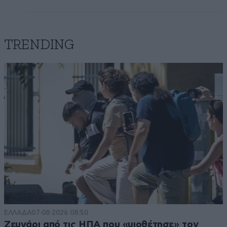
TRENDING
ΕΛΛΑΔΑ
07·08·2026 08:50
Ζευγάρι από τις ΗΠΑ που «υιοθέτησε» τον