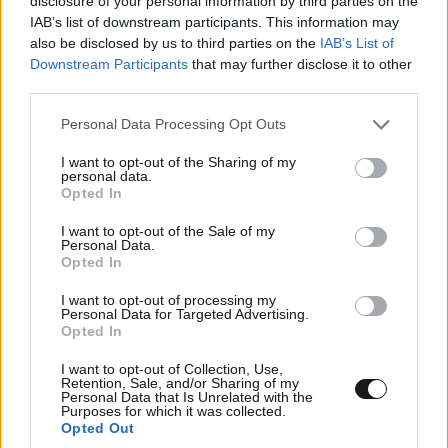
disclosure of your personal information by third parties on the
IAB’s list of downstream participants. This information may
also be disclosed by us to third parties on the
IAB’s List of
Downstream Participants
that may further disclose it to other
third parties.
Please note that this website/app uses one or more Google
Personal Data Processing Opt Outs
services and may gather and store information including but
not limited to your visit or usage behaviour. You may click to
I want to opt-out of the Sharing of my
personal data.
grant or deny consent to Google and its third-party tags to
Opted In
Xαρακτήρες: 0/1000
use your data for below specified purposes in below Google
consent section.
I want to opt-out of the Sale of my
Διαβάστε και ακολουθήστε τους κανόνες σχολιασμού
Personal Data.
Opted In
ΠΡΟΣΘΗΚΗ
I want to opt-out of processing my
Personal Data for Targeted Advertising.
Opted In
I want to opt-out of Collection, Use,
Retention, Sale, and/or Sharing of my
Ρε παιδιά εκεί
15·05·2026 17:45
Personal Data that Is Unrelated with the
Purposes for which it was collected.
Στο ΠΑΣΟΚ δεν βλέπουν ότι η κατάσταση του
Opted Out