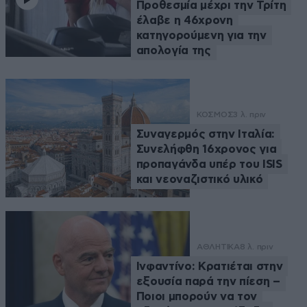
Προθεσμία μέχρι την Τρίτη
έλαβε η 46χρονη
κατηγορούμενη για την
απολογία της
ΚΟΣΜΟΣ
3 λ. πριν
Συναγερμός στην Ιταλία:
Συνελήφθη 16χρονος για
προπαγάνδα υπέρ του ISIS
και νεοναζιστικό υλικό
ΑΘΛΗΤΙΚΑ
8 λ. πριν
Ινφαντίνο: Κρατιέται στην
εξουσία παρά την πίεση –
Ποιοι μπορούν να τον