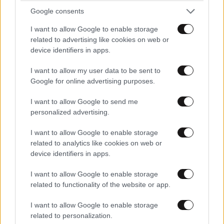
κόμματος είναι η κατρακύλα??? Δεν βλέπουν ότι η
Google consents
βελόνα είναι κολλημένη??? Γιατί??? Γιατί ο κόσμος
δεν θέλει κάγκελα και συνθήματα αλλαγής του 80
I want to allow Google to enable storage
αλλά σοβαρότητα και πράξεις!!!
related to advertising like cookies on web or
device identifiers in apps.
Απαντήστε
0
0
I want to allow my user data to be sent to
Google for online advertising purposes.
I want to allow Google to send me
personalized advertising.
I want to allow Google to enable storage
related to analytics like cookies on web or
device identifiers in apps.
I want to allow Google to enable storage
related to functionality of the website or app.
I want to allow Google to enable storage
related to personalization.