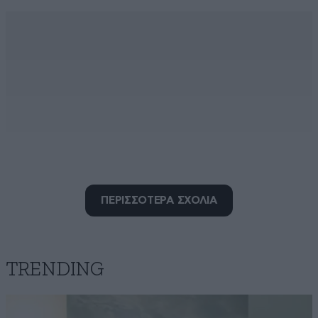
ΠΕΡΙΣΣΟΤΕΡΑ ΣΧΟΛΙΑ
……ΚΑΠΕΤΑΝΙΟΣ
15·05·2026 23:57
TRENDING
Δεν λέγεται δεν είναι ΚΑΠΕΤΑΝΙΟΣ , απλά χειριστής
ταχυπλόου με συγκεκριμένη άδεια μειωμένης αξίας /
ικανότητος , μπορεί να είναι γιατρός , δικηγόρος ,