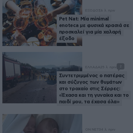
ΕΞΟΔΟΣ
6 λ. πριν
Pet Nat: Μία minimal
enoteca με φυσικά κρασιά σε
προσκαλεί για μία χαλαρή
έξοδο
2
ΕΛΛΑΔΑ
25 λ. πριν
Συντετριμμένος ο πατέρας
και σύζυγος των θυμάτων
στο τροχαίο στις Σέρρες:
«Έχασα και τη γυναίκα και το
παιδί μου, τα έχασα όλα»
ON NET
34 λ. πριν