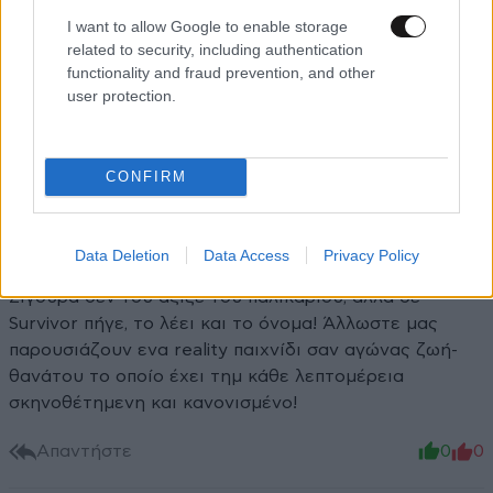
I want to allow Google to enable storage
Xαρακτήρες: 0/1000
related to security, including authentication
functionality and fraud prevention, and other
Διαβάστε και ακολουθήστε τους κανόνες σχολιασμού
user protection.
ΠΡΟΣΘΗΚΗ
CONFIRM
Βόρειος Ηπειρώτης
16·05·2026 02:05
Data Deletion
Data Access
Privacy Policy
Σίγουρα δεν του άξιζε του παλικαριού, αλλά σε
Survivor πήγε, το λέει και το όνομα! Άλλωστε μας
παρουσιάζουν ενα reality παιχνίδι σαν αγώνας ζωή-
θανάτου το οποίο έχει τημ κάθε λεπτομέρεια
σκηνοθέτημενη και κανονισμένο!
Απαντήστε
0
0