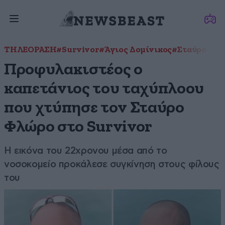
ΤΗΛΕΟΡΑΣΗ
#Survivor
#Άγιος Δομίνικος
#Σταύρος Φλ
Προφυλακιστέος ο
καπετάνιος του ταχύπλοου
που χτύπησε τον Σταύρο
Φλώρο στο Survivor
Η εικόνα του 22χρονου μέσα από το
νοσοκομείο προκάλεσε συγκίνηση στους φίλους
του