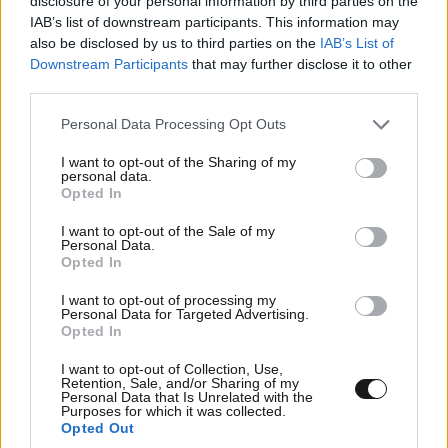
disclosure of your personal information by third parties on the
Κουτροκόη και ο Γιώργος Γρηγοριάδης
IAB’s list of downstream participants. This information may
also be disclosed by us to third parties on the
IAB’s List of
Downstream Participants
that may further disclose it to other
third parties.
Please note that this website/app uses one or more Google
Personal Data Processing Opt Outs
services and may gather and store information including but
Ακολουθήστε το
NEWSBEAST
στο
Google News
not limited to your visit or usage behaviour. You may click to
I want to opt-out of the Sharing of my
και μάθετε πρώτοι όλες τις ειδήσεις
personal data.
grant or deny consent to Google and its third-party tags to
Opted In
use your data for below specified purposes in below Google
consent section.
I want to opt-out of the Sale of my
Personal Data.
Opted In
I want to opt-out of processing my
Personal Data for Targeted Advertising.
Opted In
I want to opt-out of Collection, Use,
Retention, Sale, and/or Sharing of my
Personal Data that Is Unrelated with the
Purposes for which it was collected.
Opted Out