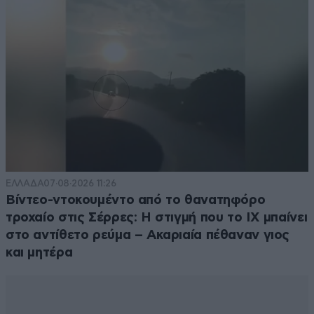
οικοδόμος , πωλητής λαϊκής αγοράς , χασάπης ,
μανάβης , δημόσιος υπάλληλος κλπ κλπ , αν ήταν
καπετάνιος θα είχες επιδείξει την δέουσα προσοχή
και θα είχε αποφύγει το ατύχημα …..ήξερα έναν
γιατρό δερματολόγο στην Κέρκυρα που η σύζυγος με
υπερηφάνεια μας διαλαλούσε ότι πήρε την άδεια
ταχυπλόου από το λιμεναρχείο χωρίς εξετάσεις γιατί
ήταν ιατρός οίκου ναύτου …..
Απαντήστε
0
0
ΕΛΛΑΔΑ
07·08·2026 11:26
Βίντεο-ντοκουμέντο από το θανατηφόρο
τροχαίο στις Σέρρες: Η στιγμή που το ΙΧ μπαίνει
KΛΕΩΝ
15·05·2026 21:31
στο αντίθετο ρεύμα – Ακαριαία πέθαναν γιος
και μητέρα
Ρε ο Αντζουν να μην εχει τρεχαματα και χασουμε τον
επενδυτη!
Απαντήστε
0
0