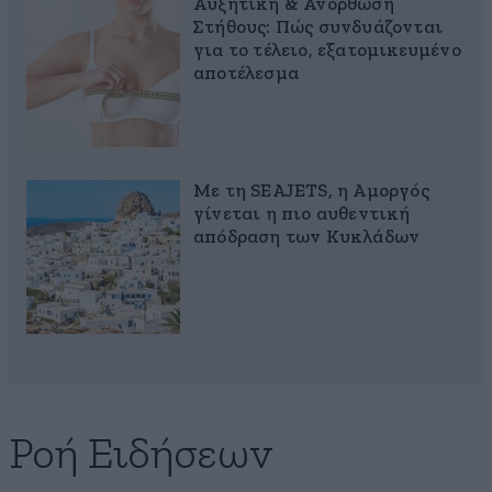
Αυξητική & Ανόρθωση
Στήθους: Πώς συνδυάζονται
για το τέλειο, εξατομικευμένο
αποτέλεσμα
Με τη SEAJETS, η Αμοργός
γίνεται η πιο αυθεντική
απόδραση των Κυκλάδων
Ροή Ειδήσεων