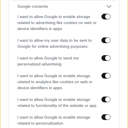
Google consents
I want to allow Google to enable storage
related to advertising like cookies on web or
device identifiers in apps.
Τραγωδία με 4χρονο στην Πάρο: Δεν υπήρχε
I want to allow my user data to be sent to
ναυαγοσώστης – Έρευνα για το εάν είχε άδεια
Google for online advertising purposes.
η πισίνα
I want to allow Google to send me
personalized advertising.
I want to allow Google to enable storage
related to analytics like cookies on web or
device identifiers in apps.
Ακολουθήστε το
NEWSBEAST
στο
Google News
και μάθετε πρώτοι όλες τις ειδήσεις
I want to allow Google to enable storage
related to functionality of the website or app.
I want to allow Google to enable storage
related to personalization.