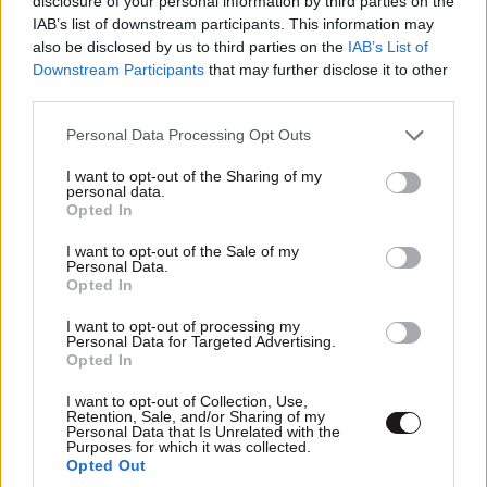
disclosure of your personal information by third parties on the
IAB’s list of downstream participants. This information may
also be disclosed by us to third parties on the
IAB’s List of
Downstream Participants
that may further disclose it to other
third parties.
Please note that this website/app uses one or more Google
Personal Data Processing Opt Outs
services and may gather and store information including but
not limited to your visit or usage behaviour. You may click to
I want to opt-out of the Sharing of my
personal data.
grant or deny consent to Google and its third-party tags to
Opted In
Σοκ στη Λάρισα: Κλωνοποίησαν με AI τη φωνή
use your data for below specified purposes in below Google
της μητέρας και έπεισαν το παιδί να τους δώσει
consent section.
I want to opt-out of the Sale of my
χρήματα και κοσμήματα
Personal Data.
Opted In
I want to opt-out of processing my
Personal Data for Targeted Advertising.
Opted In
I want to opt-out of Collection, Use,
Retention, Sale, and/or Sharing of my
Personal Data that Is Unrelated with the
Purposes for which it was collected.
Opted Out