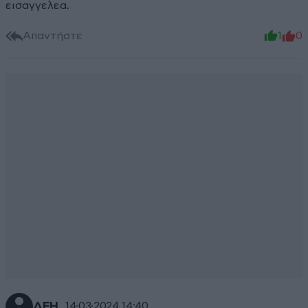
εισαγγελεα.
Απαντήστε
1
0
ΔΕΗ
14·03·2024 14:40