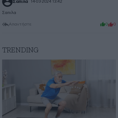
Σαπιλα
14·03·2024 13:42
Σαπιλα
Απαντήστε
0
0
TRENDING