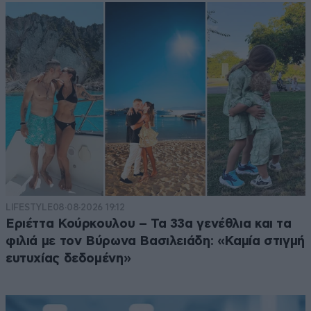
LIFESTYLE
08·08·2026 19:12
Εριέττα Κούρκουλου – Τα 33α γενέθλια και τα
φιλιά με τον Βύρωνα Βασιλειάδη: «Καμία στιγμή
ευτυχίας δεδομένη»