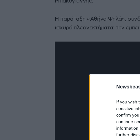
Μπακογιάννης.
Η παράταξη «Αθήνα Ψηλά», συνδ
ισχυρά πλεονεκτήματα: την εμπει
Newsbeast
If you wish 
sensitive in
confirm you
continue se
information 
further disc