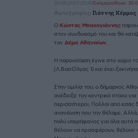
30·08·2023 20:40
Ενημερώθηκε: 30·0
Φωτογραφίες:
Γιάννης Κέμμος
Ο
Κώστας Μπακογιάννης
παρου
στον συνδυασμό του και θα κατ
τον
Δήμο Αθηναίων
.
Η παρουσίαση έγινε στο χώρο τ
(Λ.Βασ.Όλγας 1) και έχει ξεκινήσε
Στην ομιλία του, ο δήμαρχος Αθη
ανέδειξε τον κεντρικό στόχο για
περισσότεροι. Πολλοί από εσάς 
ανανέωση που την θέλαμε. Αλλά, 
πολύ υπερήφανος για όλα αυτά π
θέλουν να προσφέρουν, θέλουν να