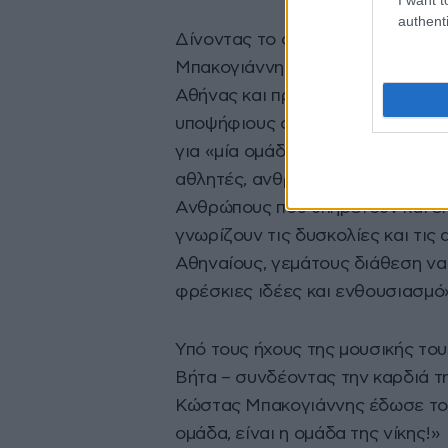
authenti
Δίνοντας το στίγμα της δυναμική
Μπακογιάννης τόνισε ότι τα μέλ
Αθήνας και προέρχονται από τις 
υποψήφιους στο πολυσυλλεκτικό
για «μία ομάδα με εργαζόμενους,
αθλητές, ανθρώπους ενεργούς, μ
Ανθρώπους που υπηρετούν και ε
γνωρίζουν τις δυσκολίες και τις
Αθηναίους, γεμάτους διάθεση να
φρέσκιες ιδέες και ενθουσιασμό
Υπό τους ήχους της μουσικής το
Βήτα – συνδέοντας την καρδιά τ
Κώστας Μπακογιάννης έδωσε το σ
ομάδα, είναι η ομάδα της νίκης!»