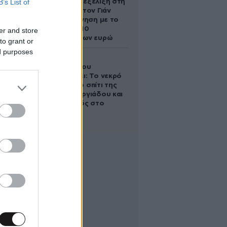
B’s List of
απρόσμενη εξέλιξη στη
διαμάχη με τον Γιάν
Τοπς – Η κίνηση με το
άλογο των 10
er and store
εκατομμυρίων ευρώ
to grant or
ed purposes
Ο Στράτος
Τζώρτζογλου
αποκαλύπτει: Το νεκρό
έμβρυο στο σπίτι της
Μαρίας Γεωργιάδου και
ο εγκλεισμός στο
ψυχιατρείο