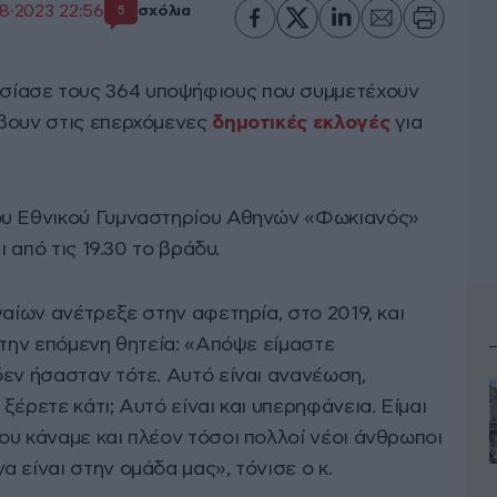
8·2023 22:56
σχόλια
5
σίασε τους 364 υποψήφιους που συμμετέχουν
έβουν στις επερχόμενες
δημοτικές εκλογές
για
ου Εθνικού Γυμναστηρίου Αθηνών «Φωκιανός»
ι από τις 19.30 το βράδυ.
ναίων ανέτρεξε στην αφετηρία, στο 2019, και
 την επόμενη θητεία: «Απόψε είμαστε
δεν ήσασταν τότε. Αυτό είναι ανανέωση,
ξέρετε κάτι; Αυτό είναι και υπερηφάνεια. Είμαι
ου κάναμε και πλέον τόσοι πολλοί νέοι άνθρωποι
 είναι στην ομάδα μας», τόνισε ο κ.