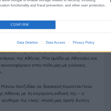
cation functionality and fraud prevention, and other user protection.
ς ταυτότητας της παράταξής του, ο κ.
η της αποτελούν «καθρέφτη» της πραγματικής
129 γειτονιές της. Αναφερόμενος δε. στους
CONFIRM
 ψηφοδέλτιο του συνδυασμού του, έκανε λόγο
 ελεύθερους επαγγελματίες, καλλιτέχνες,
Data Deletion
Data Access
Privacy Policy
ε βιωματικό αποτύπωμα στην πόλη μας.
κφράζουν την Κοινωνία των Πολιτών και
 ανάγκες της Αθήνας. Μία ομάδα με Αθηναίες και
 συνεισφέρουν στην πόλη μας με γνώσεις,
».
υ Μάνου Χατζιδάκι σε διασκευή Κωνσταντίνου
ης Αθήνας με τη σύγχρονη εκδοχή της – ο
ύνθημα της νίκης: «Καλή μας αρχή! Αυτή η