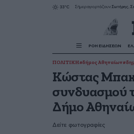
Σήμερα
γιορτάζουν:
ΡΟΗ ΕΙΔΗΣΕΩΝ
ΕΛ
ΠΟΛΙΤΙΚΗ
#δήμος Αθηναίων
#δημ
Κώστας Μπακο
συνδυασμού τ
Δήμο Αθηναί
Δείτε φωτογραφίες