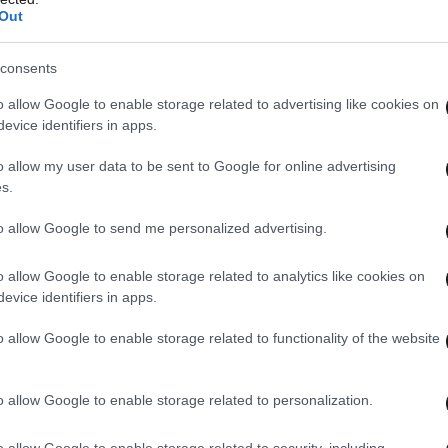
Out
consents
o allow Google to enable storage related to advertising like cookies on
evice identifiers in apps.
o allow my user data to be sent to Google for online advertising
s.
to allow Google to send me personalized advertising.
o allow Google to enable storage related to analytics like cookies on
αι αποφασισμένη, είναι υπερκομματική» είπε.
evice identifiers in apps.
ρώπους που το 2019 ήταν σε τέσσερις
o allow Google to enable storage related to functionality of the website
 μόνο ενωμένοι θα προχωρήσουμε μπροστά … Μία
, διατηρώντας τον κεντρικό κορμό των
o allow Google to enable storage related to personalization.
έωση, μαζί. Από διαφορετικές γενιές, με
με την ίδια αγάπη για την Αθήνα».
o allow Google to enable storage related to security, including