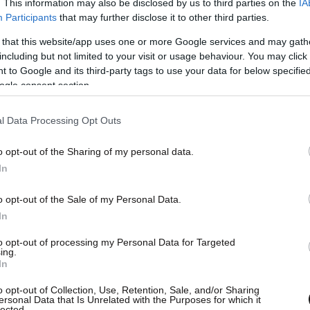
. This information may also be disclosed by us to third parties on the
IA
Participants
that may further disclose it to other third parties.
 that this website/app uses one or more Google services and may gath
including but not limited to your visit or usage behaviour. You may click 
 to Google and its third-party tags to use your data for below specifi
ogle consent section.
l Data Processing Opt Outs
o opt-out of the Sharing of my personal data.
In
o opt-out of the Sale of my Personal Data.
In
to opt-out of processing my Personal Data for Targeted
ing.
In
o opt-out of Collection, Use, Retention, Sale, and/or Sharing
ersonal Data that Is Unrelated with the Purposes for which it
lected.