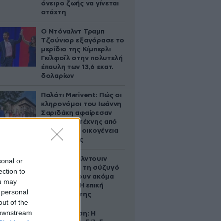
όνειρο ζωής να γίνεται
στάχτη
Ο Ντόναλντ Τραμπ
Τζούνιορ εξαγόρασε το
μερίδιο της Κίμπερλι
Γκίλφοϊλ στην πολυτελή
έπαυλη των 13,6 εκατ.
δολαρίων
Παλάτι Marivent: Πώς οι
κληρονόμοι του Ιωάννη
Σαριδάκη αφαίρεσαν
1.300 έργα τέχνης από
τη βασιλική οικογένεια
της Ισπανίας
Ο Άλεκ Μπάλντουιν
sonal or
ζήτησε από τη σύζυγό
ection to
του να κάνουν ακόμα
ou may
ένα παιδί – Η επική
 personal
αντίδρασή της
out of the
 downstream
Αθηνά Ωνάση: Η