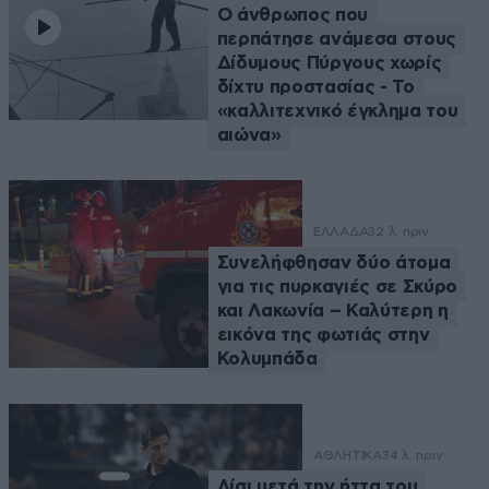
Ο άνθρωπος που
περπάτησε ανάμεσα στους
Δίδυμους Πύργους χωρίς
δίχτυ προστασίας - Το
«καλλιτεχνικό έγκλημα του
αιώνα»
ΕΛΛΑΔΑ
32 λ. πριν
Συνελήφθησαν δύο άτομα
για τις πυρκαγιές σε Σκύρο
και Λακωνία – Καλύτερη η
εικόνα της φωτιάς στην
Κολυμπάδα
ΑΘΛΗΤΙΚΑ
34 λ. πριν
Λίσι μετά την ήττα του