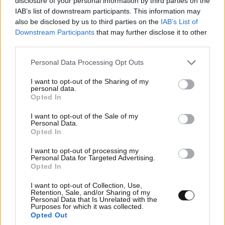
disclosure of your personal information by third parties on the
θειτσα,
21·05·2023 11:18
IAB’s list of downstream participants. This information may
also be disclosed by us to third parties on the
IAB’s List of
Απο τωρα ξεκινησες τις δικαολογιες για τον ολεθρο
Downstream Participants
that may further disclose it to other
που θα παθει το κομμα ΤΣΙΡΚΟ?????
third parties.
Please note that this website/app uses one or more Google
Απαντήστε
0
0
Personal Data Processing Opt Outs
services and may gather and store information including but
not limited to your visit or usage behaviour. You may click to
I want to opt-out of the Sharing of my
personal data.
grant or deny consent to Google and its third-party tags to
Opted In
use your data for below specified purposes in below Google
Λάθος
21·05·2023 09:23
consent section.
I want to opt-out of the Sale of my
Personal Data.
Δεν μας τα λές καλά παραπληροφόρηση τελικά είναι
Opted In
υποχρεωτική?
I want to opt-out of processing my
Personal Data for Targeted Advertising.
Απαντήστε
0
0
Opted In
I want to opt-out of Collection, Use,
Retention, Sale, and/or Sharing of my
Personal Data that Is Unrelated with the
Purposes for which it was collected.
TRENDING
Opted Out