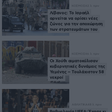
ΚΟΣΜΟΣ
42 λ. πριν
Λίβανος: Το Ισραήλ
αρνείται να ορίσει νέες
ζώνες για την αποχώρηση
των στρατευμάτων του
ΚΟΣΜΟΣ
46 λ. πριν
Οι Χούθι αιματοκύλισαν
κυβερνητικές δυνάμεις της
Υεμένης – Τουλάχιστον 58
νεκροί
ΑΘΛΗΤΙΚΑ
48 λ. πριν
Βαθμολογία UEFA: Έχασε κι