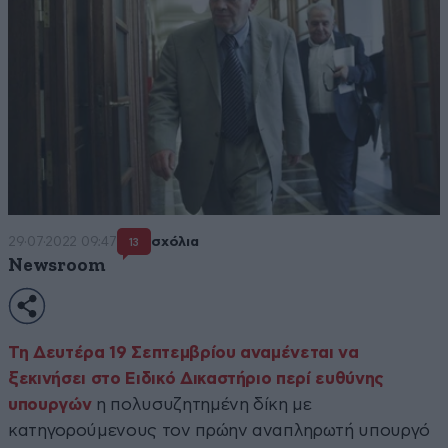
29·07·2022 09:47
σχόλια
13
Newsroom
Τη Δευτέρα 19 Σεπτεμβρίου αναμένεται να
ξεκινήσει στο Ειδικό Δικαστήριο περί ευθύνης
υπουργών
η πολυσυζητημένη δίκη με
κατηγορούμενους τον πρώην αναπληρωτή υπουργό