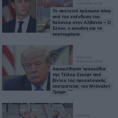
10·08·2026 00:58
Το σκοτεινό πρόσωπο πίσω
από την επένδυση του
Κούσνερ στην Αλβανία – Ο
Σέχου, η κοκαΐνη και τα
εκατομμύρια
LIFESTYLE
10·08·2026 00:46
Αφαιρέθηκαν τραγούδια
της Τέιλορ Σουίφτ από
βίντεο της προεκλογικής
εκστρατείας του Ντόναλντ
Τραμπ
ΚΟΣΜΟΣ