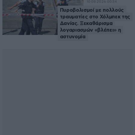
10·08·2026 00:34
Πυροβολισμοί με πολλούς
τραυματίες στο Χόλμπεκ της
Δανίας. Ξεκαθάρισμα
λογαριασμών «βλέπει» η
αστυνομία