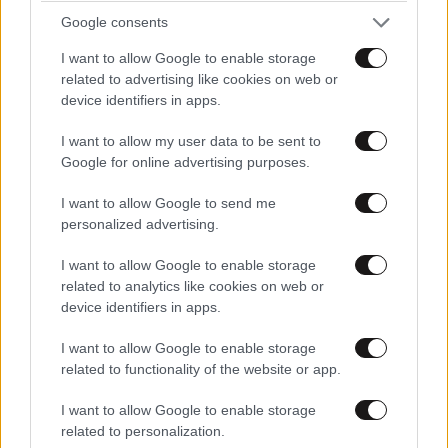
ναι οχι οχι ναι
29·07·2022 22:13
Google consents
αρμοι...παρεμβασεις κομματιλα σαπιλα φανατιλα
I want to allow Google to enable storage
ΕΛΛΑΔΑ
10·08·2026 00:07
related to advertising like cookies on web or
μενος φοροι ενφια φπα εκας περικοπες ναρχια
Σαν σήμερα 10 Αυγούστου: Η Ελλάδα αγγίζει
device identifiers in apps.
εισφορες.......αυτα εινααι τα [...] που υπηρετησες
για λίγο το όνειρο «των δύο ηπείρων και των
5 χρονια συρυζοπιλαφα
I want to allow my user data to be sent to
πέντε θαλασσών»
Google for online advertising purposes.
Απαντήστε
1
0
I want to allow Google to send me
personalized advertising.
Συνεχιστε
I want to allow Google to enable storage
29·07·2022 14:07
related to analytics like cookies on web or
device identifiers in apps.
έτσι τρολακια της συμφοράς. Εμείς πάντως το
2023 θα σας κεράσουμε μια σπέσιαλ πίτσα
I want to allow Google to enable storage
τοοοοοοσο μεγάλη. Μην χαθείτε όμως ????
related to functionality of the website or app.
Απαντήστε
1
0
I want to allow Google to enable storage
related to personalization.