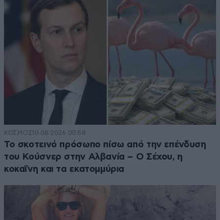
και και οι λοιποί της KGB
Απαντήστε
1
0
από Σαλό
29·07·2022 10:28
επειδή η Ελλάδα, ΔΕΝ είναι Δημοκρατία, γι αυτό
πιάνεται ένας για .... ξεκάρφωμα ! ! ! !
Απαντήστε
1
0
ΚΟΣΜΟΣ
10·08·2026 00:58
Το σκοτεινό πρόσωπο πίσω από την επένδυση
του Κούσνερ στην Αλβανία – Ο Σέχου, η
κοκαΐνη και τα εκατομμύρια