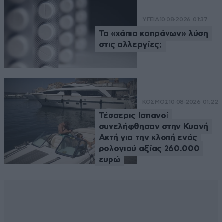
ΥΓΕΙΑ
10·08·2026 01:37
Τα «χάπια κοπράνων» λύση
στις αλλεργίες;
ΚΟΣΜΟΣ
10·08·2026 01:22
Τέσσερις Ισπανοί
συνελήφθησαν στην Κυανή
Ακτή για την κλοπή ενός
ρολογιού αξίας 260.000
ευρώ