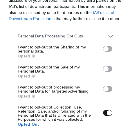
disclosure of your personal information by third parties on the
IAB’s list of downstream participants. This information may
also be disclosed by us to third parties on the
IAB’s List of
Downstream Participants
that may further disclose it to other
παπάς εδώ
29·07·2022 13:31
third parties.
ΠΕΡΙΣΣΟΤΕΡΑ ΣΧΟΛΙΑ
παπάς εκεί παπάς στο σκαμνί
Please note that this website/app uses one or more Google
Personal Data Processing Opt Outs
services and may gather and store information including but
Απαντήστε
0
0
not limited to your visit or usage behaviour. You may click to
I want to opt-out of the Sharing of my
personal data.
grant or deny consent to Google and its third-party tags to
TRENDING
Opted In
use your data for below specified purposes in below Google
consent section.
I want to opt-out of the Sale of my
Personal Data.
ΤΙΜΗ ΚΑΙ ΔΟΞΑ
29·07·2022 12:46
Opted In
στον Δημήτρη Παπαγγελόπουλο και την Τουλουπάκη
I want to opt-out of processing my
Personal Data for Targeted Advertising.
που τα βαλαν με το τέρας της διαφθοράς της ΝΔ και
Opted In
του ΠΑΣΟΚ, των κομμάτων που μας ΧΡΕΩΚΟΠΗΣΑΝ
το 2010
I want to opt-out of Collection, Use,
Retention, Sale, and/or Sharing of my
Personal Data that Is Unrelated with the
Απαντήστε
0
0
Purposes for which it was collected.
Opted Out