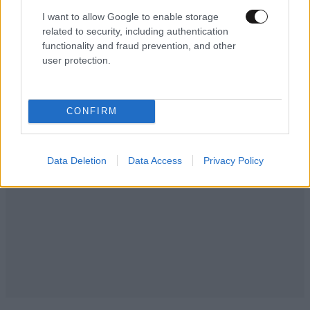
@Συνεχιστε
30·07·2022 08:53
I want to allow Google to enable storage
related to security, including authentication
όπως τις αμέτρητες πίτσες που σερβίρετε
functionality and fraud prevention, and other
σε όλους τους έλληνες και σας έχουν στα
user protection.
όπα-όπα. Κρυφτείτε, ο κόσμος σας τα χει
μαζεμένα και θα φάτε την ΠΙΤΣΑ ΣΑΣ
ΜΟΝΟΡΟΥΦΙ
CONFIRM
Απαντήστε
0
0
Data Deletion
Data Access
Privacy Policy
πορτοκαλοπιτα
29·07·2022 22:14
θελει ο τσακαλος
Απαντήστε
0
0