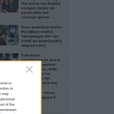
Μια σχέση που θυμίζει
σενάριο ταινίας και
μετρά πάνω από
τέσσερα χρόνια
Ποιοι φορολογούμενοι
θα λάβουν email ή
τηλεφώνημα από την
ΑΑΔΕ για φορολογικές
εκκρεμότητες
Ογκολόγοι
προειδοποιούν: Αυτές
οι τροφές, περνούν
απαρατήρητες, αλλά
καλό είναι να τις
βγάλετε από την
sonal or
καθημερινότητά σας
ection to
Εορτολόγιο: Ποιος
ou may
γιορτάζει σήμερα 8
 personal
Αυγούστου
out of the
 downstream