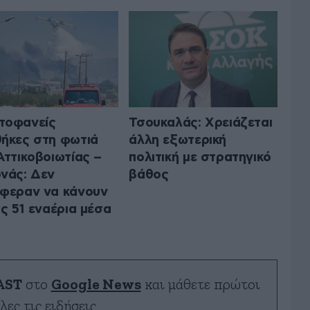
τοφανείς
Τσουκαλάς: Xρειάζεται
ήκες στη φωτιά
άλλη εξωτερική
Αττικοβοιωτίας –
πολιτική με στρατηγικό
νάς: Δεν
βάθος
φεραν να κάνουν
ις 51 εναέρια μέσα
AST
στο
Google News
και μάθετε πρώτοι
λες τις ειδήσεις