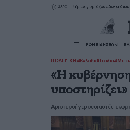
Δεν υπάρχο
Σήμερα
γιορτάζουν:
ΡΟΗ ΕΙΔΗΣΕΩΝ
ΕΛ
ΠΟΛΙΤΙΚΗ
#Ελλάδα
#Ιταλία
#Ματτ
«Η κυβέρνηση 
υποστηρίζει»
Αριστεροί γερουσιαστές εκφρ