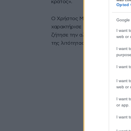
κράτος».
Opted 
Ο Χρήστος Μαντάς, τέλος, απέκ
Google 
χαρακτήρισε το θέμα της μείωση
I want t
ζήτησε την αλληλεγγύη των ευρω
web or d
της λιτότητας.
I want t
purpose
I want 
I want t
web or d
I want t
or app.
I want t
I want t