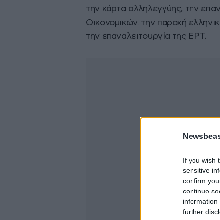
την κάρτα αλληλεγγύης, την επ
Οικονομικών, την παροχή ελληνικ
την επαναλειτουργία της ΕΡΤ.
Newsbeast
If you wish 
sensitive in
confirm you
continue se
information 
further disc