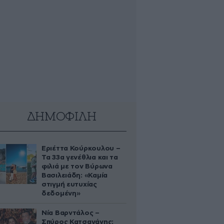
ΔΗΜΟΦΙΛΗ
Εριέττα Κούρκουλου –
Τα 33α γενέθλια και τα
φιλιά με τον Βύρωνα
Βασιλειάδη: «Καμία
στιγμή ευτυχίας
δεδομένη»
Νία Βαρντάλος –
Σπύρος Κατσαγάνης: