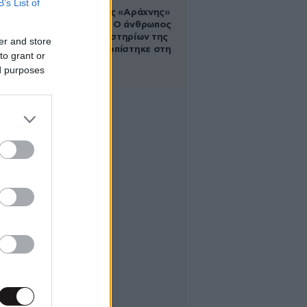
B’s List of
Στα ίχνη της «Αράχνης»
του Άσαντ: Ο άνθρωπος
των βασανιστηρίων της
er and store
Συρίας εντοπίστηκε στη
to grant or
Ρωσία
ed purposes