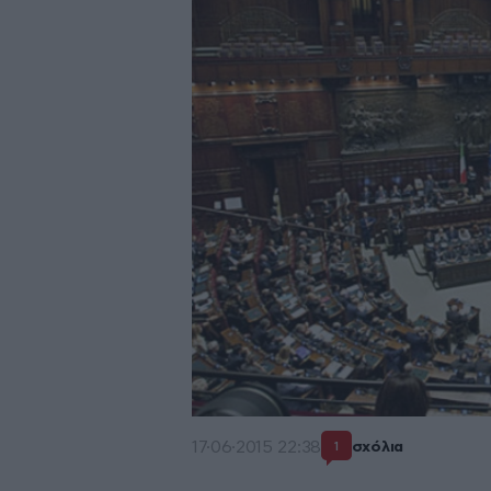
17·06·2015 22:38
σχόλια
1