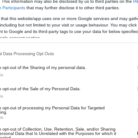
. This information may also be disclosed by us to third parties on the
IA
Participants
that may further disclose it to other third parties.
 that this website/app uses one or more Google services and may gath
including but not limited to your visit or usage behaviour. You may click 
 to Google and its third-party tags to use your data for below specifi
ogle consent section.
l Data Processing Opt Outs
o opt-out of the Sharing of my personal data.
In
o opt-out of the Sale of my Personal Data.
In
ικές πολιτικές δυνάμεις που έχουν δείξει και
γύη προς την Ελλάδα και τόνισε πως «ο ΣΥΡΙΖΑ
to opt-out of processing my Personal Data for Targeted
ing.
λλογικά δικαιώματα των εργαζομένων, να
In
μηση της φοροδιαφυγής, να μεταρρυθμίσει την
o opt-out of Collection, Use, Retention, Sale, and/or Sharing
κηση και να κάνει παρελθόν το πελατειακό
ersonal Data that Is Unrelated with the Purposes for which it
lected.