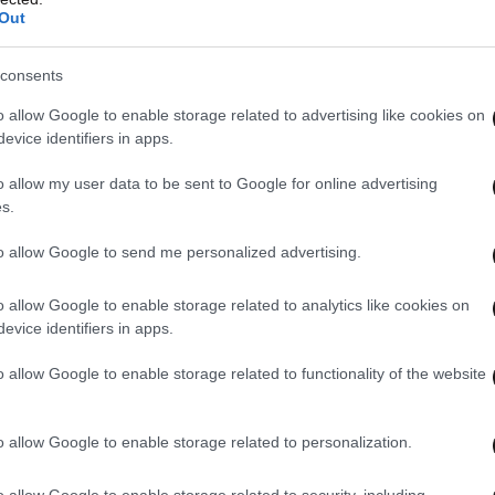
Out
λεισε κάθε ενδεχόμενο διάσπασης του ΣΥΡΙΖΑ,
consents
ς του χρέους υπόθεση διεθνούς χαρακτήρα και
o allow Google to enable storage related to advertising like cookies on
παϊκών λαών για να σπάσει ο φαύλος κύκλος
evice identifiers in apps.
o allow my user data to be sent to Google for online advertising
s.
to allow Google to send me personalized advertising.
o allow Google to enable storage related to analytics like cookies on
evice identifiers in apps.
o allow Google to enable storage related to functionality of the website
o allow Google to enable storage related to personalization.
o allow Google to enable storage related to security, including