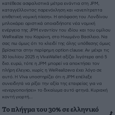
κατέθεσε ασφαλιστικά μέτρα ενάντια στη JPM,
καταγγέλλοντας παρενόχληση και «ανεπίτρεπτα
επιθετική νομική πίεση». Η απόφαση του Λονδίνου
μπλοκάρει οριστικά οποιαδήποτε νέα νομική
ενέργεια της JPM εναντίον του ιδίου και του ομίλου
WeRealize του Καρώνη, στο Ηνωμένο Βασίλειο. Να
σας πω όμως ότι το κλειδί της όλης υπόθεσης όμως
βρίσκεται στην περίφημη option clause: Αν μέχρι τις
30 Ιουλίου 2025 η VivaWallet αξίζει λιγότερα από 5
δισ. ευρώ, τότε η JPM μπορεί να αποκτήσει τον
πλήρη έλεγχο, χωρίς η WeRealizeνα έχει λόγο σε
αυτό. Η Viva υποστηρίζει ότι η JPM επέλεξε
συνειδητά να ρίξει την αξία της εταιρείας για να
«ενεργοποιήσει» το δικαίωμα αυτό φτηνά. Κυριακή
κοντή γιορτή…
Το πλήγμα του 30% σε ελληνικό