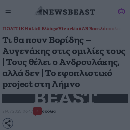
ΠΟΛΙΤΙΚΗ
#Lidl Ελλάς
#Vivartia
#ΑΒ Βασιλόπουλος
#Α
Τι θα πουν Βορίδης –
Αυγενάκης στις ομιλίες τους
| Τους θέλει ο Ανδρουλάκης,
αλλά δεν | Το εφοπλιστικό
project στη Λήμνο
BEAST
21·07·2025 06:47
σχόλια
8