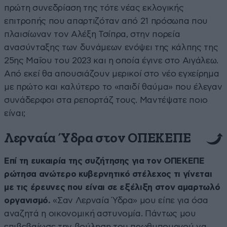
πρώτη συνεδρίαση της τότε νέας εκλογικής
επιτροπής που απαρτιζόταν από 21 πρόσωπα που
πλαισίωναν τον Αλέξη Τσίπρα, στην πορεία
ανασύνταξης των δυνάμεων ενόψει της κάλπης της
25ης Μαΐου του 2023 και η οποία έγινε στο Αιγάλεω.
Από εκεί θα απουσιάζουν μερικοί στο νέο εγχείρημα
με πρώτο και καλύτερο το «παιδί θαύμα» που έλεγαν
συνάδερφοι στα ρεπορτάζ τους. Μαντέψατε ποιο
είναι;
Λερναία Ύδρα στον ΟΠΕΚΕΠΕ
Επί τη ευκαιρία της συζήτησης για τον ΟΠΕΚΕΠΕ
ρώτησα ανώτερο κυβερνητικό στέλεχος τι γίνεται
με τις έρευνες που είναι σε εξέλιξη στον αμαρτωλό
οργανισμό.
«Σαν Λερναία Ύδρα» μου είπε για όσα
αναζητά η οικονομική αστυνομία. Πάντως μου
επιβεβαίωσε την βούληση του πρωθυπουργού να