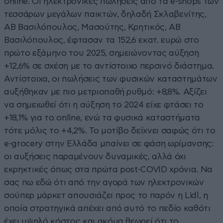
online. Οι ηλεκτρονικές πωλήσεις από τα e-shops των
τεσσάρων μεγάλων παικτών, δηλαδή Σκλαβενίτης,
ΑΒ Βασιλόπουλος, Μασούτης, Κρητικός, ΑΒ
Βασιλόπουλος, έφτασαν τα 152,6 εκατ. ευρώ στο
πρώτο εξάμηνο του 2025, σημειώνοντας αύξηση
+12,6% σε σχέση με το αντίστοιχο περσινό διάστημα.
Αντίστοιχα, οι πωλήσεις των φυσικών καταστημάτων
αυξήθηκαν με πιο μετριοπαθή ρυθμό: +8,8%. Αξίζει
να σημειωθεί ότι η αύξηση το 2024 είχε φτάσει το
+18,1% για το online, ενώ τα φυσικά καταστήματα
τότε μόλις το +4,2%. Το μοτίβο δείχνει σαφώς ότι το
e-grocery στην Ελλάδα μπαίνει σε φάση ωρίμανσης:
οι αυξήσεις παραμένουν δυναμικές, αλλά όχι
εκρηκτικές όπως στα πρώτα post-COVID χρόνια. Να
σας πω εδώ ότι από την αγορά των ηλεκτρονικών
σούπερ μάρκετ απουσιάζει προς το παρόν η Lidl, η
οποία στρατηγικά απέχει από αυτό το πεδίο καθότι
έχει υψηλό κόστος και ακόμα θεωρεί ότι το