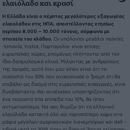
ελαιόλαδο και κρασί
Η Ελλάδα είναι ο πέμπτος μεγαλύτερος εξαγωγέας
ελαιολάδου στις ΗΠΑ, αποστέλλοντας ετησίως
περίπου 8.000 – 10.000 τόνους, σύμφωνα με
στοιχεία του κλάδου.
Οι υπόλοιποι μεγάλοι παίκτες
-Ισπανία, Ιταλία, Πορτογαλία- είναι επίσης
ευρωπαϊκές χώρες, επομένως πλήττονται από τον
ίδιο δασμολογικό κλοιό. Μιλώντας με ανθρώπους
της αγοράς, αυτό που μου είπαν είναι ότι το
ποσοστό του 30% που ανακοίνωσε ο Τραμπ ότι θα
επιβάλει ως δασμό στις ευρωπαϊκές εισαγωγές, είναι
δυσβάσταχτο. Και συνέχισαν, υποστηρίζοντας ότι
ένα ποσοστό στα επίπεδα του 10%, θα ήταν
αντιμετωπίσιμο. Να σας θυμίζω ότι το ελληνικό
ελαιόλαδο κατακτά όλο και περισσότερο χώρο στα
ράφια μεγάλων αμερικανικών λιανεμπόρων και deli –
ειδικά μετά το 2019, όταν οι δασμοί Τραμπ χτύπησαν