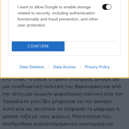
Ευκλείδη Τσακαλώτου προς τον Γιάνη Βαρουφάκη
I want to allow Google to enable storage
στη Βουλή, στην επιτροπή οικονομικών υποθέσεων
related to security, including authentication
functionality and fraud prevention, and other
για τη συζήτηση που αφορούσε τον Τελωνειακό
user protection.
Κώδικα.
Ο βουλευτής της Νέας Αριστεράς, είπε, ότι
η ΑΑΔΕ δημιουργήθηκε από τον Γιάνη Βαρουφάκη
και ότι δεν ήταν απαίτηση των θεσμών, δηλαδή της
CONFIRM
Τρόικας. Και συνέχισε, λέγοντας ότι ήταν μια επιλογή
που τον δυσκόλεψε πολύ σαν υπουργό γιατί έφυγαν
όλα τα στελέχη που θα μπορούσαν να τον
Data Deletion
Data Access
Privacy Policy
βοηθήσουν στη χάραξη φορολογικής πολιτικής. Άρα
έτσι όπως το έθεσε ο πρώην υπουργός, μιλάμε για
μία τυχοδιωκτική πολιτική του Βαρουφάκη και από
την άλλη μία «γυμνή» φορολογική πολιτική από τον
Τσακαλώτο γιατί δεν μπορούσε να την ασκήσει.
Αυτό είχε ως συνέπεια να πληρώσει το μάρμαρο η
μεσαία τάξη με τους φόρους. Μία επιλογή που
αποδείχθηκε αναποτελεσματική οικονομικά και