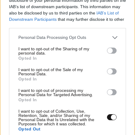
disclosure of your personal information by third parties on the
IAB’s list of downstream participants. This information may
από την Ελληνική Αστυνομία έγκλειστοι και θα
also be disclosed by us to third parties on the
IAB’s List of
κινηθεί και με εντολή Κυριάκου Μητσοτάκη, η
Downstream Participants
that may further disclose it to other
διαδικασία επιστροφής τους. Σκληρή γραμμή.
third parties.
Please note that this website/app uses one or more Google
Συναγερμός για καύσωνα
Personal Data Processing Opt Outs
services and may gather and store information including but
not limited to your visit or usage behaviour. You may click to
I want to opt-out of the Sharing of my
Η αντιμετώπιση του μεταναστευτικού δοκιμάζει τις
personal data.
grant or deny consent to Google and its third-party tags to
Opted In
αντοχές της κυβέρνησης που δεν θέλει να υπάρξει
use your data for below specified purposes in below Google
γκρίνια και μουρμούρα και για ζητήματα
consent section.
I want to opt-out of the Sale of my
Personal Data.
καθημερινότητας
. Ένα από τα τεστ που πρέπει να
Opted In
περάσει είναι και η επιτυχής αντιμετώπιση του
καύσωνα. Ήδη χθες κυριακάτικα, ο αρμόδιος
I want to opt-out of processing my
Personal Data for Targeted Advertising.
υπουργός Περιβάλλοντος και Ενέργειας Σταύρος
Opted In
Παπασταύρου συγκάλεσε έκτακτη σύσκεψη στο
I want to opt-out of Collection, Use,
υπουργείο με την ομάδα των υφυπουργών, γενικών
Retention, Sale, and/or Sharing of my
Personal Data that Is Unrelated with the
γραμματέων και αρμοδίων από ΑΔΜΗΕ, ΔΕΔΔΗΕ και
Purposes for which it was collected.
Opted Out
ΡΑΑΕΥ.