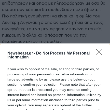
επιδοτήσεων και όπως με πληροφόρησαν με όσα θα
ακουστούν κάποιοι θα αισθανθούν πολύ άβολα…
Πιο πολιτική αναμένεται να είναι και η ομιλία του
Λευτέρη Αυγενάκη ο οποίος έχει ζητήσει από τους
συνεργάτες του να μην αφήσουν κανένα στοιχείο,
ημερομηνία αλλά και απόφαση που να τον
δικαιώνουν εκτός της ομιλίας.
Σκληρή γραμμή Πλεύρη
Newsbeast.gr -
Do Not Process My Personal
Information
Και να σας πάω τώρα στο σοβαρό πρόβλημα με το
If you wish to opt-out of the sale, sharing to third parties, or
μεταναστευτικό και τις ομάδες των παράνομων
processing of your personal or sensitive information for
μεταναστών που φθάνουν από τη Λιβυή στην Κρήτη.
targeted advertising by us, please use the below opt-out
Χθες οι παράνομοι μετανάστες που έφθασαν
section to confirm your selection. Please note that after your
opt-out request is processed you may continue seeing
συνελήφθησαν από το Λιμενικό. Ο υπουργός
interest-based ads based on personal information utilized by
Μετανάστευσης και Ασύλου Θάνος Πλεύρης είπε
us or personal information disclosed to third parties prior to
πως δεν θα έχουν δικαίωμα ασύλου και δεν θα
your opt-out. You may separately opt-out of the further
οδηγηθούν σε χώρους φιλοξενίας. Θα κρατηθούν