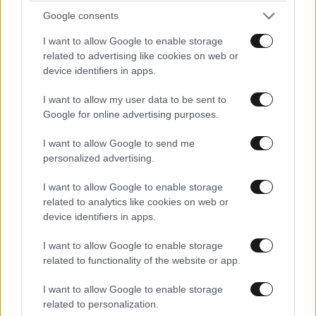
Google consents
Μουρμούρα για Φαραντούρη
I want to allow Google to enable storage
Εάν δει κανείς τις κινήσεις του Νικόλα Φαραντούρη
related to advertising like cookies on web or
device identifiers in apps.
και ειδικά τις φωτογραφίες και τα δελτία Τύπου που
στέλνει θα νομίσει ότι είναι αρχηγός πολιτικού
I want to allow my user data to be sent to
κόμματος.
Αυτό δεν έχει περάσει απαρατήρητο στο
Google for online advertising purposes.
ΣΥΡΙΖΑ που υπάρχει μουρμούρα για τις κινήσεις του
I want to allow Google to send me
ευρωβουλευτή τους. Όμως στο στόχαστρο και της
personalized advertising.
ΝΔ μπήκε ο Κεφαλοννίτης πολιτικός καθώς
χαρακτήρισε την κυβέρνηση εγκληματική οργάνωση,
I want to allow Google to enable storage
μίλησε για ξεφτίλα, παρακμή και εκπόρνευση με
related to analytics like cookies on web or
device identifiers in apps.
αφορμή το θέμα του ΟΠΕΚΕΠΕ.
I want to allow Google to enable storage
Η σπόντα Τσακαλώτου σε
related to functionality of the website or app.
Βαρουφάκη
I want to allow Google to enable storage
related to personalization.
Πέρασε στα ψιλά η σπόντα του πρώην υπουργού