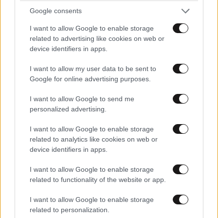
Η συνεργασία με την Εκκλησία
Google consents
Στο δόγμα του Μεγάρου Μαξίμου για ενίσχυση της
I want to allow Google to enable storage
συνεργασίας της κυβέρνησης με την Εκκλησία
related to advertising like cookies on web or
device identifiers in apps.
έμαθα ότι χθες συναντήθηκε ο υφυπουργός Υγείας,
Δημήτρης Βαρτζόπουλος, με τον Αρχιεπίσκοπο
I want to allow my user data to be sent to
Αθηνών και την Ιερά Σύνοδο για την ίδρυση
Google for online advertising purposes.
Μονάδων Ολικής Φροντίδας Ψυχικής Υγείας.
Στο
I want to allow Google to send me
επίκεντρο της συνάντησης βρέθηκε η συνεργασία
personalized advertising.
του υπουργείου Υγείας με την Εκκλησία για την
ίδρυση και λειτουργία 7 νέων μονάδων ολικής
I want to allow Google to enable storage
φροντίδας ψυχικής υγείας για άτομα με άνοια.
related to analytics like cookies on web or
device identifiers in apps.
Πρόκειται για μια καινοτόμο παρέμβαση στον χώρο
της μακροχρόνιας φροντίδας υγείας, καθώς οι νέου
I want to allow Google to enable storage
τύπου αυτές δομές θα είναι πλήρως
related to functionality of the website or app.
χρηματοδοτούμενες από το υπουργείο με
I want to allow Google to enable storage
αξιοποίηση πόρων του ΕΠΑ, θα προσφέρουν τις
related to personalization.
υπηρεσίες τους απολύτως δωρεάν προς όλους τους