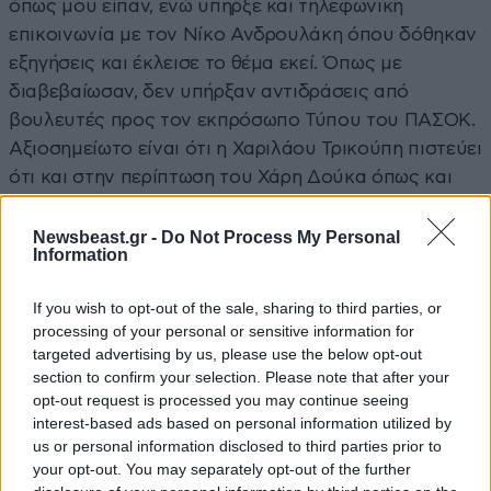
όπως μου είπαν, ενώ υπήρξε και τηλεφωνική
επικοινωνία με τον Νίκο Ανδρουλάκη όπου δόθηκαν
εξηγήσεις και έκλεισε το θέμα εκεί. Όπως με
διαβεβαίωσαν, δεν υπήρξαν αντιδράσεις από
βουλευτές προς τον εκπρόσωπο Τύπου του ΠΑΣΟΚ.
Αξιοσημείωτο είναι ότι η Χαριλάου Τρικούπη πιστεύει
ότι και στην περίπτωση του Χάρη Δούκα όπως και
στον Κώστα Τσουκαλά απομονώθηκε ένα μέρος από
τις δηλώσεις τους με συνέπεια να διαστρεβλωθούν.
Newsbeast.gr -
Do Not Process My Personal
Information
Η δικογραφία και η
If you wish to opt-out of the sale, sharing to third parties, or
αντιπολίτευση
processing of your personal or sensitive information for
targeted advertising by us, please use the below opt-out
Πέρασα μια βόλτα από τη Βουλή όπου ρώτησα τι
section to confirm your selection. Please note that after your
opt-out request is processed you may continue seeing
γίνεται με τη δικογραφία για τα Τέμπη, διότι είχε
interest-based ads based on personal information utilized by
σηκωθεί πολλή σκόνη όταν έφθασε εκεί με φόντο
us or personal information disclosed to third parties prior to
τους πρώην υπουργούς Μεταφορών, Κώστα
your opt-out. You may separately opt-out of the further
Καραμανλή και Χρήστο Σπίρτζη.
Μου είπε καλή πηγή