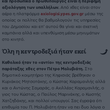
και προσωπικά ο πρωθυπουργός είναι η περίφημη
αξιολόγηση των υπαλλήλων.
Από χθες είναι στον
αέρα η πλατφόρμα
axiologisi.ypes.gov.gr
μέσω της
οποίας οι πολίτες θα βαθμολογούν τις υπηρεσίες
του Δημοσίου και επ’ αυτού θα γίνει και σχετική
καμπάνια αλλά και υπενθύμιση μέσω μηνυμάτων
στο κινητό.
Όλη η κεντροδεξιά ήταν εκεί
Καθολικό ήταν το «αντίο» της κεντροδεξιάς
παράταξης χθες στον Πέτρο Μολυβιάτη.
Στο
δημοτικό κοιμητήριο της Κηφισιάς βρέθηκαν ο
Κυριάκος Μητσοτάκης, ο Κώστας Καραμανλής αλλά
και ο Αντώνης Σαμαράς, ο Αχιλλέας Καραμανλής, ο
γιος του Κώστας, ο Παύλος Μαρινάκης, ο Κωστής
Χατζηδάκης, και πολλοί υπουργοί. Σας έγραψα ότι
επιθυμία του Π. Μολυβιάτη ήταν να πει δυο λόγια ο