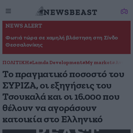
NEWS ALERT
Φωτιά τώρα σε χαμηλή βλάστηση στη Σίνδο
Θεσσαλονίκης
ΠΟΛΙΤΙΚΗ
#Lamda Development
#My market
#Αντώνη
Το πραγματικό ποσοστό του
ΣΥΡΙΖΑ, οι εξηγήσεις του
Τσουκαλά και οι 16.000 που
θέλουν να αγοράσουν
κατοικία στο Ελληνικό