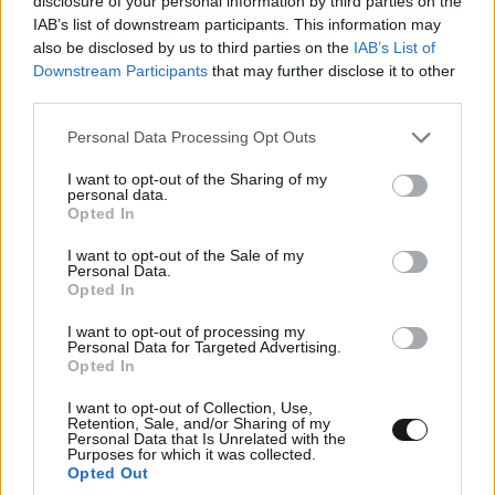
disclosure of your personal information by third parties on the
IAB’s list of downstream participants. This information may
ότι έως σήμερα μόλις 30 βουλευτές έχουν
also be disclosed by us to third parties on the
IAB’s List of
επισκεφτεί την ειδικά διαμορφωμένη αίθουσα στη
Downstream Participants
that may further disclose it to other
Βουλή για να διαβάσουν τη δικογραφία της
third parties.
τραγωδίας των Τεμπών. Κάτι δείχνει για την
Please note that this website/app uses one or more Google
Personal Data Processing Opt Outs
αντιπολίτευση αυτό.
services and may gather and store information including but
not limited to your visit or usage behaviour. You may click to
I want to opt-out of the Sharing of my
Η ιδέα του Κυρανάκη
personal data.
grant or deny consent to Google and its third-party tags to
Opted In
use your data for below specified purposes in below Google
Και να πάω και στην πρόταση του Κώστα Κυρανάκη.
consent section.
I want to opt-out of the Sale of my
Personal Data.
Ο αναπληρωτής υπουργός Μεταφορών πρότεινε να
Opted In
καθιερωθεί η επιδότηση ουσιαστικά της μεταφοράς
με ταξί όσων τα πίνουν στις εξόδους του
I want to opt-out of processing my
Personal Data for Targeted Advertising.
Σαββατοκύριακου. Οι οδηγοί των ταξί αντέδρασαν
Opted In
και μπροστά στον κίνδυνο να ανοίξει και νέο
I want to opt-out of Collection, Use,
μέτωπο για την κυβέρνηση, η πρόταση πήγε
Retention, Sale, and/or Sharing of my
Personal Data that Is Unrelated with the
περίπατο. Αναμενόμενο.
Purposes for which it was collected.
Opted Out