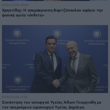
03·04·2026 18:09
Χρηστίδης: Η απομάκρυνση Βαρτζόπουλου αφήνει την
ψυχική υγεία «έκθετη»
03·04·2026 17:25
Συνάντηση του υπουργού Υγείας Άδωνι Γεωργιάδη με
τον απερχόμενο υφυπουργό Υγείας Δημήτρη