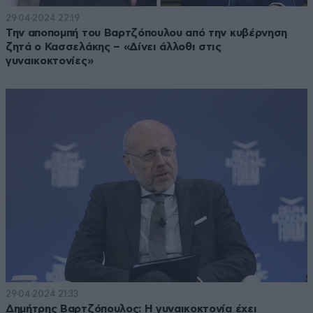
29·04·2024 22:19
Την αποπομπή του Βαρτζόπουλου από την κυβέρνηση
ζητά ο Κασσελάκης – «Δίνει άλλοθι στις
γυναικοκτονίες»
29·04·2024 21:33
Δημήτρης Βαρτζόπουλος: Η γυναικοκτονία έχει