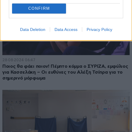
CONFIRM
Data Deletion
Data Access
Privacy Policy
28·08·2024 06:47
Ποιος θα φάει ποιον! Πέμπτο κόμμα ο ΣΥΡΙΖΑ, εμφύλιος
για Κασσελάκη – Οι ευθύνες του Αλέξη Τσίπρα για το
σημερινό μόρφωμα