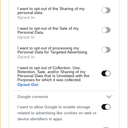
services and may gather and store information including but
not limited to your visit or usage behaviour. You may click to
I want to opt-out of the Sharing of my
personal data.
grant or deny consent to Google and its third-party tags to
Opted In
use your data for below specified purposes in below Google
consent section.
I want to opt-out of the Sale of my
Personal Data.
Opted In
I want to opt-out of processing my
Personal Data for Targeted Advertising.
Opted In
I want to opt-out of Collection, Use,
Retention, Sale, and/or Sharing of my
Personal Data that Is Unrelated with the
Purposes for which it was collected.
Opted Out
22·11·2024 06:47
Τι λένε οι πιο μυημένοι για τον Τσίπρα την ώρα που η
Google consents
αποκαθήλωση του ΣΥΡΙΖΑ συνεχίζεται – Κόκκινο πανί
Τζάκρη και Πούλου
I want to allow Google to enable storage
related to advertising like cookies on web or
device identifiers in apps.