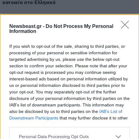
κατοικία στο Ελληνικό
Newsbeast.gr -
Do Not Process My Personal
Information
If you wish to opt-out of the sale, sharing to third parties, or
processing of your personal or sensitive information for
targeted advertising by us, please use the below opt-out
section to confirm your selection. Please note that after your
opt-out request is processed you may continue seeing
interest-based ads based on personal information utilized by
us or personal information disclosed to third parties prior to
your opt-out. You may separately opt-out of the further
disclosure of your personal information by third parties on the
IAB’s list of downstream participants. This information may
29·03·2025 09:06
also be disclosed by us to third parties on the
IAB’s List of
Καρφιά Πολάκη σε Τσίπρα, η στροφή Κασσελάκη στο
Downstream Participants
that may further disclose it to other
κέντρο και μια ιστορία από την εποχή της
third parties.
παντοκρατορίας της Θάτσερ
Please note that this website/app uses one or more Google
Personal Data Processing Opt Outs