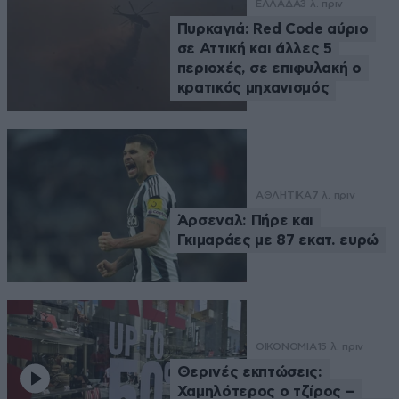
ΕΛΛΑΔΑ
3 λ. πριν
Πυρκαγιά: Red Code αύριο
σε Αττική και άλλες 5
περιοχές, σε επιφυλακή ο
κρατικός μηχανισμός
ΑΘΛΗΤΙΚΑ
7 λ. πριν
Άρσεναλ: Πήρε και
Γκιμαράες με 87 εκατ. ευρώ
ΟΙΚΟΝΟΜΙΑ
15 λ. πριν
Θερινές εκπτώσεις:
Χαμηλότερος ο τζίρος –