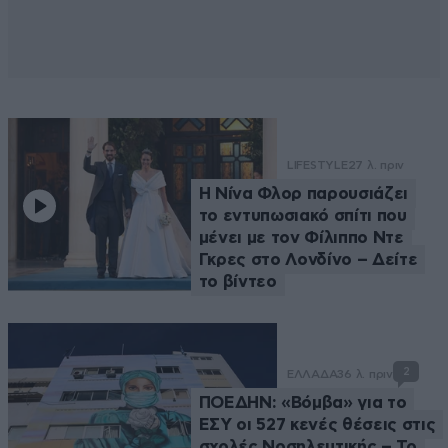
LIFESTYLE
27 λ. πριν
Η Νίνα Φλορ παρουσιάζει
το εντυπωσιακό σπίτι που
μένει με τον Φίλιππο Ντε
Γκρες στο Λονδίνο – Δείτε
το βίντεο
2
ΕΛΛΑΔΑ
36 λ. πριν
ΠΟΕΔΗΝ: «Βόμβα» για το
ΕΣΥ οι 527 κενές θέσεις στις
σχολές Νοσηλευτικής – Το