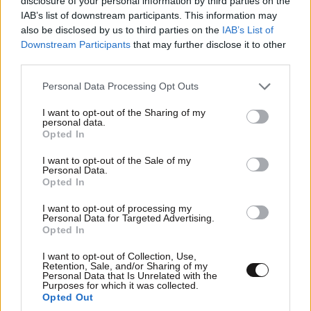
disclosure of your personal information by third parties on the
IAB’s list of downstream participants. This information may
LIFESTYLE
08·08·2026 09:01
also be disclosed by us to third parties on the
IAB’s List of
Νία Βαρντάλος – Σπύρος Κατσαγάνης: Μια
Downstream Participants
that may further disclose it to other
third parties.
σχέση που θυμίζει σενάριο ταινίας και μετρά
πάνω από τέσσερα χρόνια
Please note that this website/app uses one or more Google
Personal Data Processing Opt Outs
services and may gather and store information including but
not limited to your visit or usage behaviour. You may click to
I want to opt-out of the Sharing of my
personal data.
grant or deny consent to Google and its third-party tags to
Opted In
use your data for below specified purposes in below Google
consent section.
I want to opt-out of the Sale of my
Personal Data.
Opted In
I want to opt-out of processing my
Personal Data for Targeted Advertising.
Opted In
I want to opt-out of Collection, Use,
Retention, Sale, and/or Sharing of my
Personal Data that Is Unrelated with the
Purposes for which it was collected.
Opted Out