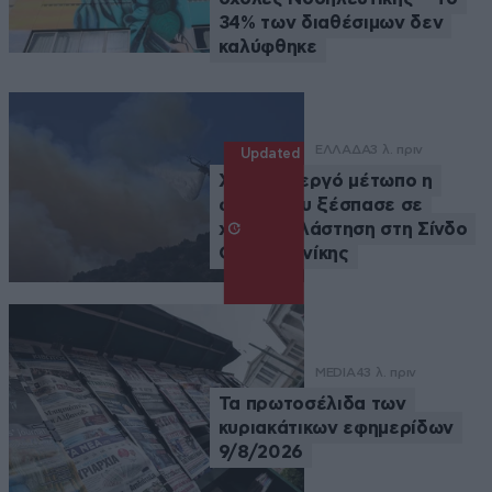
34% των διαθέσιμων δεν
καλύφθηκε
ΕΛΛΑΔΑ
3 λ. πριν
Updated
Χωρίς ενεργό μέτωπο η
φωτιά που ξέσπασε σε
χαμηλή βλάστηση στη Σίνδο
Θεσσαλονίκης
MEDIA
43 λ. πριν
Τα πρωτοσέλιδα των
κυριακάτικων εφημερίδων
9/8/2026