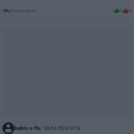
Απαντήστε
0
0
babis o flu
28·04·2024 07:16