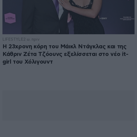
LIFESTYLE
2 ω. πριν
Η 23χρονη κόρη τoυ Μάικλ Ντάγκλας και της
Κάθριν Ζέτα Τζόουνς εξελίσσεται στο νέο it-
girl του Χόλιγουντ