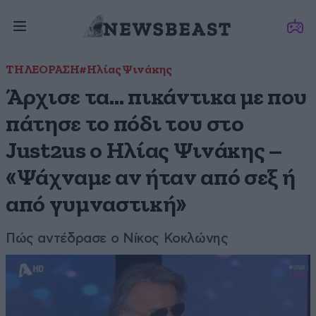
ΤΗΛΕΟΡΑΣΗ
#Ηλίας Ψινάκης
Άρχισε τα… πικάντικα με που
πάτησε το πόδι του στο
Just2us o Ηλίας Ψινάκης –
«Ψάχναμε αν ήταν από σεξ ή
από γυμναστική»
Πώς αντέδρασε ο Νίκος Κοκλώνης