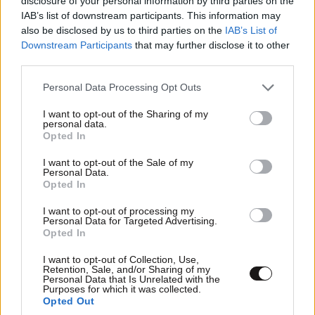
disclosure of your personal information by third parties on the
IAB’s list of downstream participants. This information may
also be disclosed by us to third parties on the
IAB’s List of
LIFESTYLE
08·08·2026 19:12
Downstream Participants
that may further disclose it to other
Εριέττα Κούρκουλου – Τα 33α γενέθλια και τα
third parties.
φιλιά με τον Βύρωνα Βασιλειάδη: «Καμία στιγμή
Please note that this website/app uses one or more Google
ευτυχίας δεδομένη»
Personal Data Processing Opt Outs
services and may gather and store information including but
not limited to your visit or usage behaviour. You may click to
I want to opt-out of the Sharing of my
personal data.
grant or deny consent to Google and its third-party tags to
Opted In
use your data for below specified purposes in below Google
consent section.
I want to opt-out of the Sale of my
Personal Data.
Opted In
I want to opt-out of processing my
Personal Data for Targeted Advertising.
Opted In
I want to opt-out of Collection, Use,
Retention, Sale, and/or Sharing of my
Personal Data that Is Unrelated with the
Purposes for which it was collected.
Opted Out