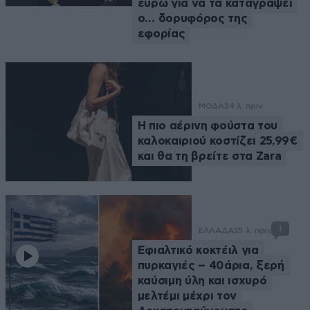
ευρώ για να τα καταγράψει
ο… δορυφόρος της
εφορίας
ΜΟΔΑ
34 λ. πριν
Η πιο αέρινη φούστα του
καλοκαιριού κοστίζει 25,99€
και θα τη βρείτε στα Zara
1
ΕΛΛΑΔΑ
35 λ. πριν
Eφιαλτικό κοκτέιλ για
πυρκαγιές – 40άρια, ξερή
καύσιμη ύλη και ισχυρό
μελτέμι μέχρι τον