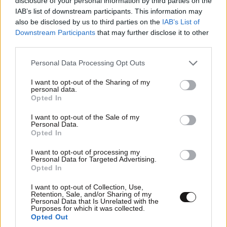
disclosure of your personal information by third parties on the
Last 60
21·09·2022 22:40
IAB’s list of downstream participants. This information may
also be disclosed by us to third parties on the
IAB’s List of
Γεμίσαμε [...], γενικώς.
Downstream Participants
that may further disclose it to other
third parties.
Απαντήστε
1
0
Please note that this website/app uses one or more Google
Personal Data Processing Opt Outs
services and may gather and store information including but
not limited to your visit or usage behaviour. You may click to
I want to opt-out of the Sharing of my
personal data.
grant or deny consent to Google and its third-party tags to
Opted In
SER 30
21·09·2022 20:57
use your data for below specified purposes in below Google
consent section.
I want to opt-out of the Sale of my
ΠΕΡΙΠΤΩΣΗ ΑΡΜΟΝΙΑ ΜΕ ΤΟ ΣΙΓΑ ΜΗ ΣΚΙΣΕΙΣ ΚΑΝΑ
Personal Data.
Opted In
ΚΑΛΤΣΟΝ . ΕΡΩΤΗΣΗ : ΕΧΕΙ ΞΕΧΡΕΩΣΕΙ ΜΕ ΤΟΥΣ
ΠΛΕΙΣΤΗΡΙΑΣΜΟΥΣ Η ΧΡΩΣΤΑΕΙ ΚΙ ΑΛΛΑ ΣΤΟ
I want to opt-out of processing my
Personal Data for Targeted Advertising.
ΚΡΑΤΟΣ ΑΠΟ ΤΙΣ ΑΠΟΛΥΤΑ ΑΠΟΤΥΧΗΜΕΝΕΣ
Opted In
ΕΠΙΧΕΙΡΗΣΕΙΣ ΤΟΥ ?
I want to opt-out of Collection, Use,
Retention, Sale, and/or Sharing of my
Απαντήστε
1
0
Personal Data that Is Unrelated with the
Purposes for which it was collected.
Opted Out