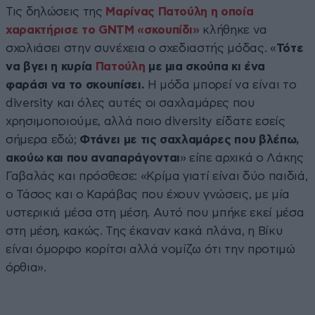
Τις δηλώσεις της
Μαρίνας Πατούλη η οποία
χαρακτήρισε το GNTM «σκουπίδι»
κλήθηκε να
σχολιάσει στην συνέχεια ο σχεδιαστής μόδας. «
Τότε
να βγει η κυρία
Πατούλη
με μια σκούπα κι ένα
φαράσι να το σκουπίσει.
Η μόδα μπορεί να είναι το
diversity και όλες αυτές οι σαχλαμάρες που
χρησιμοποιούμε, αλλά ποιο diversity είδατε εσείς
σήμερα εδώ;
Φτάνει με τις σαχλαμάρες που βλέπω,
ακούω και που αναπαράγονται
» είπε αρχικά ο Λάκης
Γαβαλάς και πρόσθεσε: «Κρίμα γιατί είναι δύο παιδιά,
ο Τάσος και ο Καράβας που έχουν γνώσεις, με μία
υστερικιά μέσα στη μέση. Αυτό που μπήκε εκεί μέσα
στη μέση, κακώς. Της έκαναν κακά πλάνα, η Βίκυ
είναι όμορφο κορίτσι αλλά νομίζω ότι την προτιμώ
όρθια».