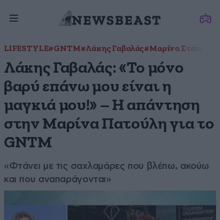
LIFESTYLE
#GNTM
#Λάκης Γαβαλάς
#Μαρίνα Σταυράκη
Λάκης Γαβαλάς: «Το μόνο
βαρύ επάνω μου είναι η
μαγκιά μου!» – Η απάντηση
στην Μαρίνα Πατούλη για το
GNTM
«Φτάνει με τις σαχλαμάρες που βλέπω, ακούω
και που αναπαράγονται»