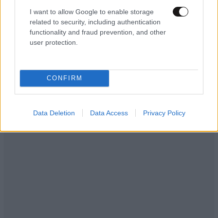
I want to allow Google to enable storage
related to security, including authentication
functionality and fraud prevention, and other
user protection.
LIFESTYLE
08·08·2026 19:12
Εριέττα Κούρκουλου – Τα 33α γενέθλια και τα
CONFIRM
φιλιά με τον Βύρωνα Βασιλειάδη: «Καμία στιγμή
ευτυχίας δεδομένη»
Data Deletion
Data Access
Privacy Policy