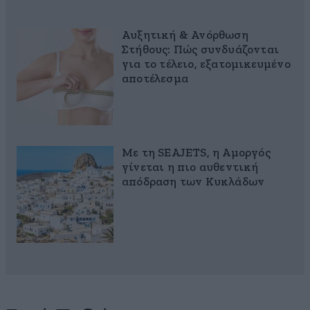
Αυξητική & Ανόρθωση
Στήθους: Πώς συνδυάζονται
για το τέλειο, εξατομικευμένο
αποτέλεσμα
Με τη SEAJETS, η Αμοργός
γίνεται η πιο αυθεντική
απόδραση των Κυκλάδων