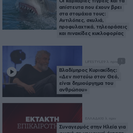
Οι καρχαρίες τίγρεις και τα
απίστευτα που έχουν βρει
στα στομάχια τους:
Αντιλόπες, σκυλιά,
προφυλαχτικά, τηλεοράσεις
και πινακίδες κυκλοφορίας
1
LIFESTYLE
9 λ. πριν
Βλαδίμηρος Κυριακίδης:
«Δεν πιστεύω στον Θεό,
είναι δημιούργημα του
ανθρώπου»
ΕΛΛΑΔΑ
10 λ. πριν
Συναγερμός στην Ηλεία για