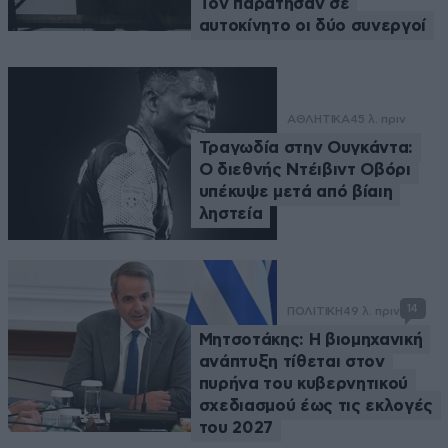
Τον παράτησαν σε
αυτοκίνητο οι δύο συνεργοί
ΑΘΛΗΤΙΚΑ
45 λ. πριν
Τραγωδία στην Ουγκάντα:
Ο διεθνής Ντέιβιντ Οβόρι
υπέκυψε μετά από βίαιη
ληστεία
14
ΠΟΛΙΤΙΚΗ
49 λ. πριν
Μητσοτάκης: Η βιομηχανική
ανάπτυξη τίθεται στον
πυρήνα του κυβερνητικού
σχεδιασμού έως τις εκλογές
του 2027