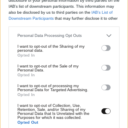
disclosure of your personal information by third parties on the
IAB’s list of downstream participants. This information may
also be disclosed by us to third parties on the
IAB’s List of
Downstream Participants
that may further disclose it to other
third parties.
Please note that this website/app uses one or more Google
Personal Data Processing Opt Outs
services and may gather and store information including but
not limited to your visit or usage behaviour. You may click to
I want to opt-out of the Sharing of my
personal data.
grant or deny consent to Google and its third-party tags to
Opted In
use your data for below specified purposes in below Google
consent section.
I want to opt-out of the Sale of my
Personal Data.
Opted In
I want to opt-out of processing my
Personal Data for Targeted Advertising.
Opted In
I want to opt-out of Collection, Use,
Retention, Sale, and/or Sharing of my
Personal Data that Is Unrelated with the
Purposes for which it was collected.
Opted Out