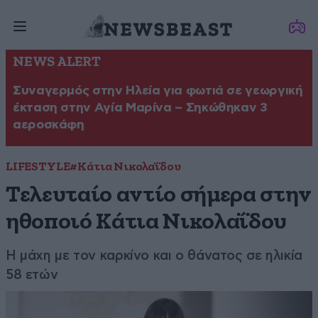
NEWS ALERT
Συναγερμός στην Ηλεία για φωτιά σε γεωργική
έκταση στην Αγία Μαρίνα – Σηκώθηκαν 3
αεροσκάφη
LIFESTYLE
#Κάτια Νικολαΐδου
Τελευταίο αντίο σήμερα στην
ηθοποιό Κάτια Νικολαΐδου
Η μάχη με τον καρκίνο και ο θάνατος σε ηλικία
58 ετών