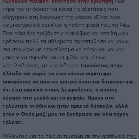
«Εντελώς τυχαία», απάντησε στην ερώτηση
πως
πήρε την απόφαση να κάνει τις εξετάσεις που
οδήγησαν στη διάγνωση της νόσου. «Είναι λίγο
κωμικοτραγικό και είναι η πρώτη φορά που το λέω.
Είχα πάει ένα ταξίδι στις Μαλδίβες και επειδή μου
αρέσουν πολύ τα αθλήματα προσπάθησα να κάνω
σκι στο νερό με αποτέλεσμα να πέσω και να μην
μπορώ να σηκωθώ και οι φίλοι μου, όπως
καταλαβαίνεις, με κορόιδευαν.
Γυρνώντας στην
Ελλάδα και χωρίς να έχω κάποιο σύμπτωμα,
αποφάσισα να πάω σε γιατρό όπου και διαγνώστηκε
ότι είχα καρκίνο στους λεμφαδένες, ο οποίος
πέρασε στο μυελό και το κεφάλι. Ήμουν στο
τελευταίο στάδιο και ήταν αρκετά δύσκολο, αλλά
ήταν ο Θεός μαζί μου το ξεπέρασα και όλα πήγαν
τέλεια
».
Μιλώντας για το πώς αντιμετώπισε την ασθένειά της,