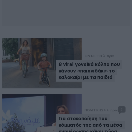
ON NET
18 λ. πριν
8 viral γονεϊκά κόλπα που
κάνουν «παιχνιδάκι» το
καλοκαίρι με τα παιδιά
3
ΠΟΛΙΤΙΚΗ
24 λ. πριν
Για στοχοποίηση του
κόμματός της από τα μέσα
ενημέρωσης κάνει τώρα