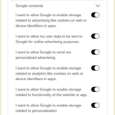
Google consents
I want to allow Google to enable storage
related to advertising like cookies on web or
device identifiers in apps.
I want to allow my user data to be sent to
Google for online advertising purposes.
I want to allow Google to send me
personalized advertising.
ΕΛΛΑΔΑ
05·08·2026 21:24
«Κάηκε το σπίτι μας στην Ελλάδα λίγο πριν
I want to allow Google to enable storage
related to analytics like cookies on web or
μετακομίσουμε»: Απαρηγόρητη η οικογένεια
device identifiers in apps.
από τη Βρετανία που είδε το όνειρο ζωής να
γίνεται στάχτη
I want to allow Google to enable storage
related to functionality of the website or app.
I want to allow Google to enable storage
related to personalization.