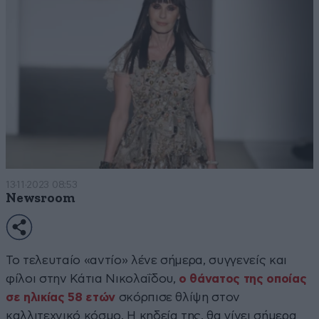
13·11·2023 08:53
Newsroom
Το τελευταίο «αντίο» λένε σήμερα, συγγενείς και
φίλοι στην Κάτια Νικολαΐδου,
ο θάνατος της οποίας
σε ηλικίας 58 ετών
σκόρπισε θλίψη στον
καλλιτεχνικό κόσμο. Η κηδεία της, θα γίνει σήμερα