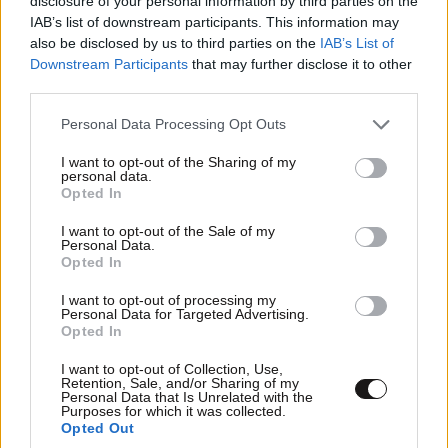
disclosure of your personal information by third parties on the
IAB’s list of downstream participants. This information may
also be disclosed by us to third parties on the
IAB’s List of
Downstream Participants
that may further disclose it to other
third parties.
Please note that this website/app uses one or more Google
Personal Data Processing Opt Outs
services and may gather and store information including but
not limited to your visit or usage behaviour. You may click to
I want to opt-out of the Sharing of my
personal data.
grant or deny consent to Google and its third-party tags to
Opted In
use your data for below specified purposes in below Google
consent section.
I want to opt-out of the Sale of my
Personal Data.
Opted In
I want to opt-out of processing my
Personal Data for Targeted Advertising.
ΕΛΛΑΔΑ
07·08·2026 11:26
Opted In
Βίντεο-ντοκουμέντο από το θανατηφόρο
τροχαίο στις Σέρρες: Η στιγμή που το ΙΧ μπαίνει
I want to opt-out of Collection, Use,
Retention, Sale, and/or Sharing of my
στο αντίθετο ρεύμα – Ακαριαία πέθαναν γιος
Personal Data that Is Unrelated with the
Purposes for which it was collected.
και μητέρα
Opted Out