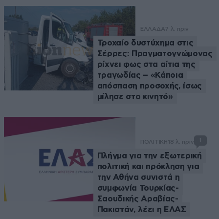
ΕΛΛΑΔΑ
7 λ. πριν
Τροχαίο δυστύχημα στις
Σέρρες: Πραγματογνώμονας
ρίχνει φως στα αίτια της
τραγωδίας – «Κάποια
απόσπαση προσοχής, ίσως
μίλησε στο κινητό»
1
ΠΟΛΙΤΙΚΗ
18 λ. πριν
Πλήγμα για την εξωτερική
πολιτική και πρόκληση για
την Αθήνα συνιστά η
συμφωνία Τουρκίας-
Σαουδικής Αραβίας-
Πακιστάν, λέει η ΕΛΑΣ