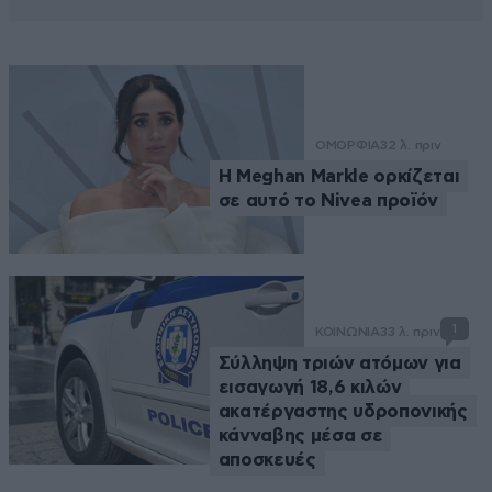
ΟΜΟΡΦΙΑ
32 λ. πριν
Η Meghan Markle ορκίζεται
σε αυτό το Nivea προϊόν
1
ΚΟΙΝΩΝΙΑ
33 λ. πριν
Σύλληψη τριών ατόμων για
εισαγωγή 18,6 κιλών
ακατέργαστης υδροπονικής
κάνναβης μέσα σε
αποσκευές