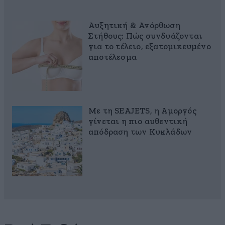
Αυξητική & Ανόρθωση
Στήθους: Πώς συνδυάζονται
για το τέλειο, εξατομικευμένο
αποτέλεσμα
Με τη SEAJETS, η Αμοργός
γίνεται η πιο αυθεντική
απόδραση των Κυκλάδων