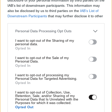
disclosure of your personal information by third parties on the
IAB’s list of downstream participants. This information may
also be disclosed by us to third parties on the
IAB’s List of
Downstream Participants
that may further disclose it to other
third parties.
Please note that this website/app uses one or more Google
Personal Data Processing Opt Outs
services and may gather and store information including but
not limited to your visit or usage behaviour. You may click to
I want to opt-out of the Sharing of my
personal data.
grant or deny consent to Google and its third-party tags to
Opted In
use your data for below specified purposes in below Google
5 ροφήματα που μπορείτε να πίνετε πριν τον
consent section.
I want to opt-out of the Sale of my
ύπνο για καλύτερα επίπεδα σακχάρου στο αίμα
Personal Data.
Opted In
I want to opt-out of processing my
Personal Data for Targeted Advertising.
Opted In
I want to opt-out of Collection, Use,
Retention, Sale, and/or Sharing of my
Personal Data that Is Unrelated with the
Purposes for which it was collected.
Opted Out