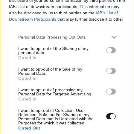
disclosure of your personal information by third parties on the
IAB’s list of downstream participants. This information may
also be disclosed by us to third parties on the
IAB’s List of
Downstream Participants
that may further disclose it to other
third parties.
Please note that this website/app uses one or more Google
Personal Data Processing Opt Outs
ΣΧΌΛΙΑ ΑΝΑΓΝΩΣΤΏΝ
0
services and may gather and store information including but
not limited to your visit or usage behaviour. You may click to
I want to opt-out of the Sharing of my
personal data.
grant or deny consent to Google and its third-party tags to
Opted In
use your data for below specified purposes in below Google
consent section.
I want to opt-out of the Sale of my
Personal Data.
Opted In
ΠΡΟΣΘΕΣΤΕ ΤΟ ΣΧΟΛΙΟ ΣΑΣ
I want to opt-out of processing my
Personal Data for Targeted Advertising.
Opted In
I want to opt-out of Collection, Use,
Retention, Sale, and/or Sharing of my
Personal Data that Is Unrelated with the
Purposes for which it was collected.
Opted Out