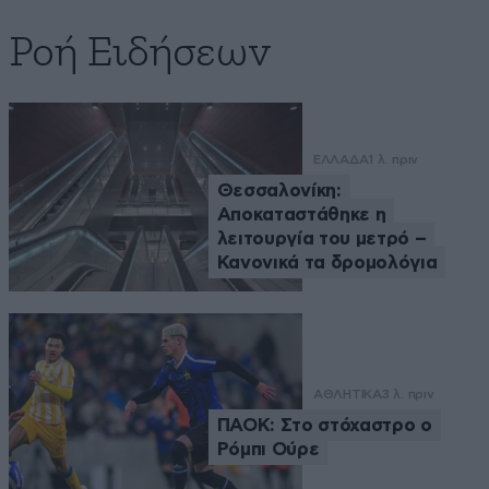
Ροή Ειδήσεων
ΕΛΛΑΔΑ
1 λ. πριν
Θεσσαλονίκη:
Αποκαταστάθηκε η
λειτουργία του μετρό –
Κανονικά τα δρομολόγια
ΑΘΛΗΤΙΚΑ
3 λ. πριν
ΠΑΟΚ: Στο στόχαστρο ο
Ρόμπι Ούρε