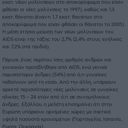
εκατ. νέων μολύνσεων στο αποκορύφωμα που είχαν
φθάσει οι νέες μολύνσεις το 1997), καθώς και 1,3
εκατ. θάνατοι (έναντι 1,7 εκατ. θανάτων στο
αποκορύφωμα που είχαν φθάσει οι θάνατοι το 2005).
Η μέση ετήσια μείωση των νέων μολύνσεων του
AIDS είναι της τάξης του 2,7% (2,4% στους ενήλικες
και 7,2% στα παιδιά).
Πέρυσι, ένας περίπου ίσος αριθμός ανδρών και
γυναικών προσβλήθηκε από AIDS, ενώ γενικά
περισσότεροι άνδρες (54%) από ό,τι γυναίκες
πεθαίνουν από τη νόσο. Από την άλλη, υπάρχουν
αρκετά περισσότερες νέες μολύνσεις σε γυναίκες
ηλικίας 15 – 24 ετών από ό,τι σε συνομήλικους
άνδρες. Εξάλλου, η μελέτη επισημαίνει ότι στην
Ευρώπη υπάρχουν ορισμένες χώρες με σχετικά
υψηλά ποσοστά κρουσμάτων (Πορτογαλία, Ισπανία,
Ρωσία, Ουκρανία).