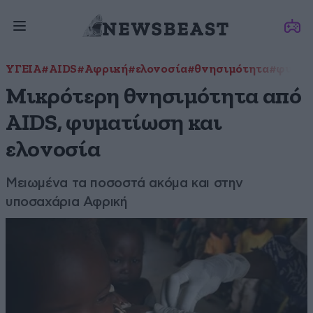
ΥΓΕΙΑ
#AIDS
#Αφρική
#ελονοσία
#θνησιμότητα
#φυματ
Μικρότερη θνησιμότητα από
AIDS, φυματίωση και
ελονοσία
Μειωμένα τα ποσοστά ακόμα και στην
υποσαχάρια Αφρική