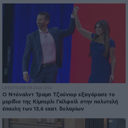
LIFESTYLE
05·08·2026 12:52
Ο Ντόναλντ Τραμπ Τζούνιορ εξαγόρασε το
μερίδιο της Κίμπερλι Γκίλφοϊλ στην πολυτελή
έπαυλη των 13,6 εκατ. δολαρίων