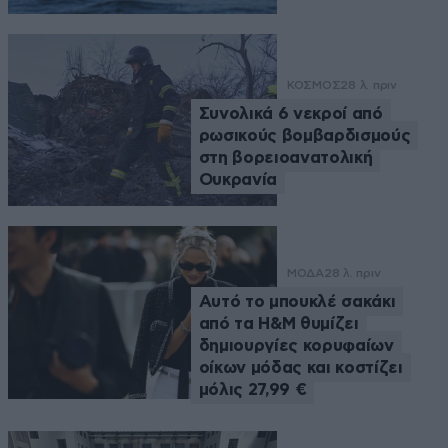
ΚΟΣΜΟΣ
28 λ. πριν
Συνολικά 6 νεκροί από
ρωσικούς βομβαρδισμούς
στη βορειοανατολική
Ουκρανία
ΜΟΔΑ
28 λ. πριν
Αυτό το μπουκλέ σακάκι
από τα H&M θυμίζει
δημιουργίες κορυφαίων
οίκων μόδας και κοστίζει
μόλις 27,99 €