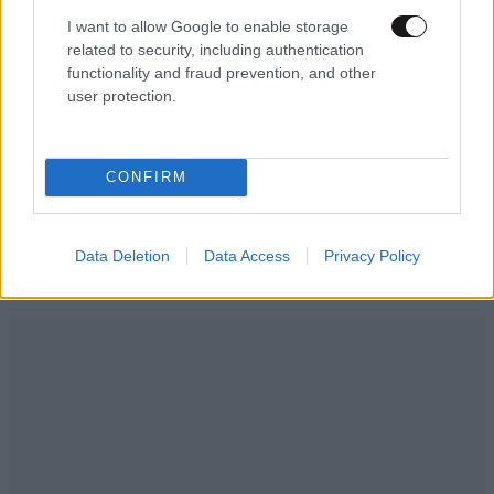
I want to allow Google to enable storage
related to security, including authentication
functionality and fraud prevention, and other
user protection.
ΕΛΛΑΔΑ
05·08·2026 21:24
CONFIRM
«Κάηκε το σπίτι μας στην Ελλάδα λίγο πριν
μετακομίσουμε»: Απαρηγόρητη η οικογένεια
από τη Βρετανία που είδε το όνειρο ζωής να
Data Deletion
Data Access
Privacy Policy
γίνεται στάχτη