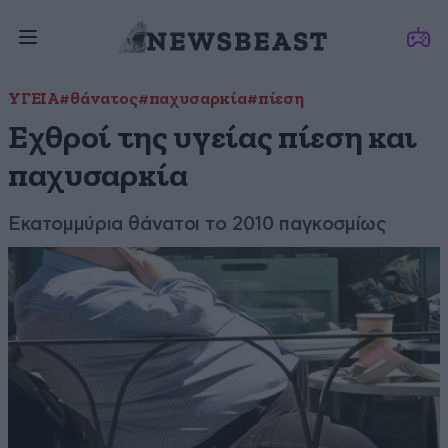
ΥΓΕΙΑ
#θάνατος
#παχυσαρκία
#πίεση
Εχθροί της υγείας πίεση και
παχυσαρκία
Εκατομμύρια θάνατοι το 2010 παγκοσμίως