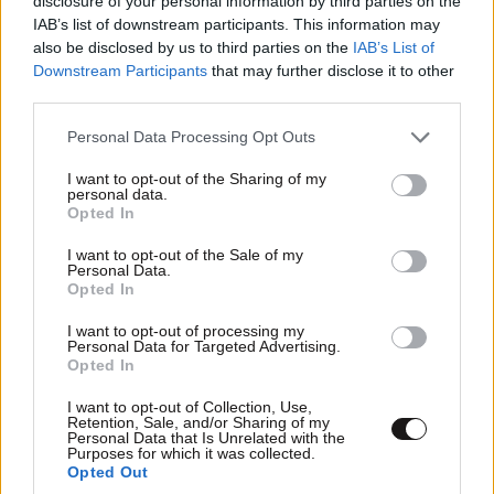
disclosure of your personal information by third parties on the
IAB’s list of downstream participants. This information may
also be disclosed by us to third parties on the
IAB’s List of
Downstream Participants
that may further disclose it to other
third parties.
Please note that this website/app uses one or more Google
Personal Data Processing Opt Outs
services and may gather and store information including but
not limited to your visit or usage behaviour. You may click to
I want to opt-out of the Sharing of my
personal data.
grant or deny consent to Google and its third-party tags to
Opted In
use your data for below specified purposes in below Google
consent section.
I want to opt-out of the Sale of my
Personal Data.
Opted In
I want to opt-out of processing my
Personal Data for Targeted Advertising.
Opted In
I want to opt-out of Collection, Use,
Retention, Sale, and/or Sharing of my
Personal Data that Is Unrelated with the
Purposes for which it was collected.
Opted Out