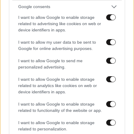
Google consents
I want to allow Google to enable storage
related to advertising like cookies on web or
device identifiers in apps.
ΚΟΣΜΟΣ
09·08·2026 07:44
Η αυτοκρατορία του «Έντικ» και ο «μεγάλος»
I want to allow my user data to be sent to
που φέρεται να βρίσκεται πίσω του – Τι ορίζει ο
Google for online advertising purposes.
όρος Greek Mafia
I want to allow Google to send me
personalized advertising.
I want to allow Google to enable storage
related to analytics like cookies on web or
device identifiers in apps.
I want to allow Google to enable storage
related to functionality of the website or app.
I want to allow Google to enable storage
related to personalization.