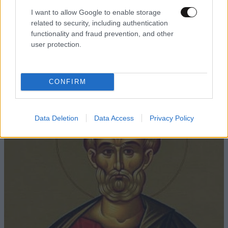
I want to allow Google to enable storage
related to security, including authentication
functionality and fraud prevention, and other
ΥΓΕΙΑ
47 λ. πριν
user protection.
Ιός Δυτικού Νείλου: Σε συναγερμό οι αρχές
στην Αττική – Νέα κρούσματα σε Άλιμο και
Αργυρούπολη – Τα κρίσιμα συμπτώματα
CONFIRM
Data Deletion
Data Access
Privacy Policy