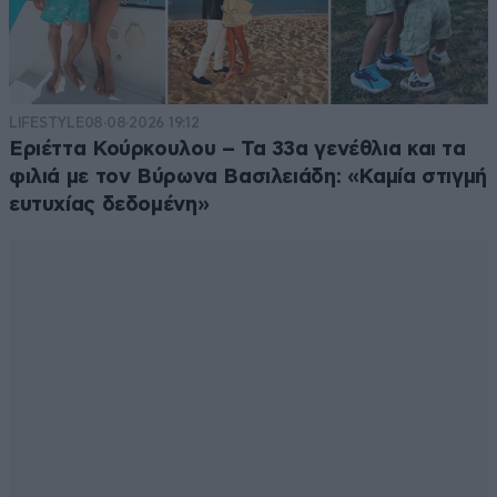
LIFESTYLE
08·08·2026 19:12
Εριέττα Κούρκουλου – Τα 33α γενέθλια και τα
φιλιά με τον Βύρωνα Βασιλειάδη: «Καμία στιγμή
ευτυχίας δεδομένη»