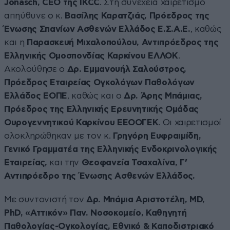
Jonasch, CEO της IKCC
. Στη συνέχεια χαιρετισμό
απηύθυνε ο κ.
Βασίλης Καρατζιάς, Πρόεδρος της
Ένωσης Σπανίων Ασθενών Ελλάδος Ε.Σ.Α.Ε.
, καθώς
και η
Παρασκευή Μιχαλοπούλου, Αντιπρόεδρος της
Ελληνικής Ομοσπονδίας Καρκίνου ΕΛΛΟΚ
.
Ακολούθησε ο
Δρ. Εμμανουήλ Σαλούστρος,
Πρόεδρος Εταιρείας Ογκολόγων Παθολόγων
Ελλάδος ΕΟΠΕ
, καθώς και ο
Δρ. Άρης Μπάμιας,
Πρόεδρος της Ελληνικής Ερευνητικής Ομάδας
Ουρογεννητικού Καρκίνου ΕΕΟΟΓΕΚ
. Οι χαιρετισμοί
ολοκληρώθηκαν με τον κ.
Γρηγόρη Ευφραιμίδη,
Γενικό Γραμματέα της Ελληνικής Ενδοκρινολογικής
Εταιρείας,
και την
Θεοφανεία Τσαχαλίνα, Γ’
Αντιπρόεδρο της Ένωσης Ασθενών Ελλάδος.
Με συντονιστή τον
Δρ. Μπάμια Αριστοτέλη, MD,
PhD, «Αττικόν» Παν. Νοσοκομείο, Καθηγητή
Παθολογίας-Ογκολογίας, Εθνικό & Καποδιστριακό