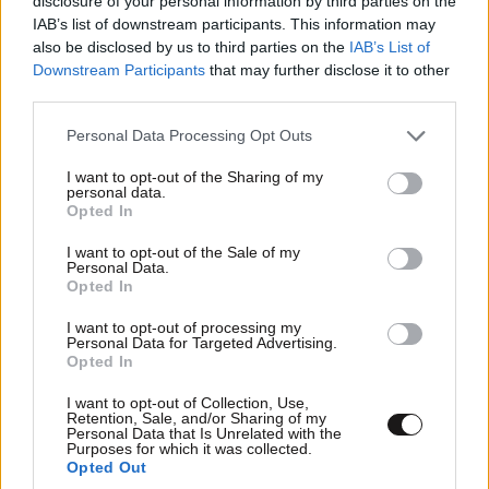
disclosure of your personal information by third parties on the
IAB’s list of downstream participants. This information may
also be disclosed by us to third parties on the
IAB’s List of
Downstream Participants
that may further disclose it to other
third parties.
Please note that this website/app uses one or more Google
Personal Data Processing Opt Outs
services and may gather and store information including but
not limited to your visit or usage behaviour. You may click to
I want to opt-out of the Sharing of my
personal data.
grant or deny consent to Google and its third-party tags to
Opted In
use your data for below specified purposes in below Google
Ογκολόγοι προειδοποιούν: Αυτές οι τροφές,
consent section.
περνούν απαρατήρητες, αλλά καλό είναι να τις
I want to opt-out of the Sale of my
Personal Data.
βγάλετε από την καθημερινότητά σας
Opted In
I want to opt-out of processing my
Personal Data for Targeted Advertising.
Opted In
I want to opt-out of Collection, Use,
Retention, Sale, and/or Sharing of my
Personal Data that Is Unrelated with the
Purposes for which it was collected.
Opted Out