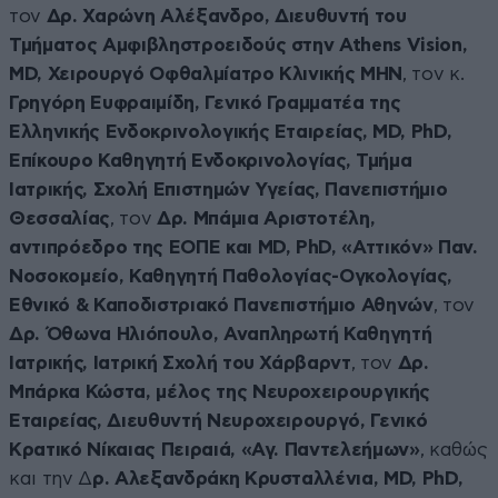
τον
Δρ. Χαρώνη Αλέξανδρο, Διευθυντή του
Τμήματος Αμφιβληστροειδούς στην Athens Vision,
MD, Χειρουργό Οφθαλμίατρο Κλινικής ΜΗΝ
, τον κ.
Γρηγόρη Ευφραιμίδη, Γενικό Γραμματέα της
Ελληνικής Ενδοκρινολογικής Εταιρείας, MD, PhD,
Επίκουρο Καθηγητή Ενδοκρινολογίας, Τμήμα
Ιατρικής, Σχολή Επιστημών Υγείας, Πανεπιστήμιο
Θεσσαλίας
, τον
Δρ. Μπάμια Αριστοτέλη,
αντιπρόεδρο της ΕΟΠΕ και MD, PhD, «Αττικόν» Παν.
Νοσοκομείο, Καθηγητή Παθολογίας-Ογκολογίας,
Εθνικό & Καποδιστριακό Πανεπιστήμιο Αθηνών
, τον
Δρ. Όθωνα Ηλιόπουλο, Αναπληρωτή Καθηγητή
Ιατρικής, Ιατρική Σχολή του Χάρβαρντ
, τον
Δρ.
Μπάρκα Κώστα, μέλος της Νευροχειρουργικής
Εταιρείας, Διευθυντή Νευροχειρουργό, Γενικό
Κρατικό Νίκαιας Πειραιά, «Αγ. Παντελεήμων»
, καθώς
και την Δ
ρ. Αλεξανδράκη Κρυσταλλένια, MD, PhD,