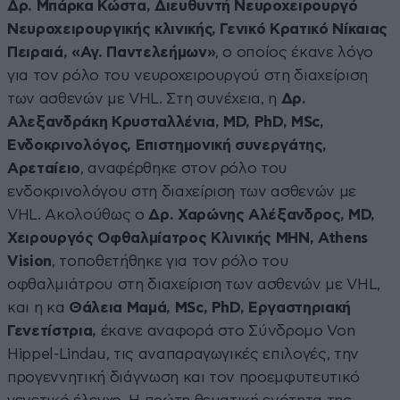
Δρ. Μπάρκα Κώστα, Διευθυντή Νευροχειρουργό
Νευροχειρουργικής κλινικής, Γενικό Κρατικό Νίκαιας
Πειραιά, «Αγ. Παντελεήμων»
, ο οποίος έκανε λόγο
για τον ρόλο του νευροχειρουργού στη διαχείριση
των ασθενών με VHL. Στη συνέχεια, η
Δρ.
Αλεξανδράκη Κρυσταλλένια, MD, PhD, MSc,
Ενδοκρινολόγος, Επιστημονική συνεργάτης,
Αρεταίειο
, αναφέρθηκε στον ρόλο του
ενδοκρινολόγου στη διαχείριση των ασθενών με
VHL. Ακολούθως ο
Δρ. Χαρώνης Αλέξανδρος, MD,
Χειρουργός Οφθαλμίατρος Κλινικής ΜΗΝ, Athens
Vision
, τοποθετήθηκε για τον ρόλο του
οφθαλμιάτρου στη διαχείριση των ασθενών με VHL,
και η κα
Θάλεια Μαμά, MSc, PhD, Εργαστηριακή
Γενετίστρια,
έκανε αναφορά στο Σύνδρομο Von
Hippel-Lindau, τις αναπαραγωγικές επιλογές, την
προγεννητική διάγνωση και τον προεμφυτευτικό