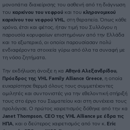
μονοπάτια διαχείρισης του ασθενή από τη διάγνωση
του
καρκίνου του νεφρού
και του
κληρονομικού
καρκίνου του νεφρού VHL
, στη θεραπεία. Όπως κάθε
χρόνο, έτσι και φέτος, ήταν τιμή του Συλλόγου η
παρουσία κορυφαίων επιστημόνων από την Ελλάδα
και το εξωτερικό, οι οποίοι παρουσίασαν πολύ
ενδιαφέροντα στοιχεία γύρω από όλα τα συναφή με
τη νόσο ζητήματα.
Την εκδήλωση άνοιξε η κα
Αθηνά Αλεξανδρίδου,
Πρόεδρος της VHL Family Alliance Greece
, η οποία
ευχαρίστησε θερμά όλους τους συμμετέχοντες
ομιλητές και συντονιστές για την εθελοντική στήριξή
τους στο έργο του Σωματείου και στη συνέχεια τους
προλόγισε. Ο πρώτος χαιρετισμός δόθηκε από την κα
Janet Thompson, CEO της VHL Alliance με έδρα τις
ΗΠΑ
, και ο δεύτερος χαιρετισμός από τον κ.
Eric