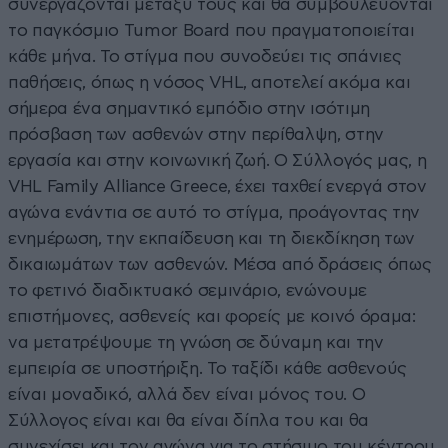
συνεργάζονται μεταξύ τους και θα συμβουλεύονται
το παγκόσμιο Tumor Board που πραγματοποιείται
κάθε μήνα. Το στίγμα που συνοδεύει τις σπάνιες
παθήσεις, όπως η νόσος VHL, αποτελεί ακόμα και
σήμερα ένα σημαντικό εμπόδιο στην ισότιμη
πρόσβαση των ασθενών στην περίθαλψη, στην
εργασία και στην κοινωνική ζωή. Ο Σύλλογός μας, η
VHL Family Alliance Greece, έχει ταχθεί ενεργά στον
αγώνα ενάντια σε αυτό το στίγμα, προάγοντας την
ενημέρωση, την εκπαίδευση και τη διεκδίκηση των
δικαιωμάτων των ασθενών. Μέσα από δράσεις όπως
το φετινό διαδικτυακό σεμινάριο, ενώνουμε
επιστήμονες, ασθενείς και φορείς με κοινό όραμα:
να μετατρέψουμε τη γνώση σε δύναμη και την
εμπειρία σε υποστήριξη. Το ταξίδι κάθε ασθενούς
είναι μοναδικό, αλλά δεν είναι μόνος του. Ο
Σύλλογος είναι και θα είναι δίπλα του και θα
συνεχίσει και τον αγώνα για το στήσιμο του κέντρου