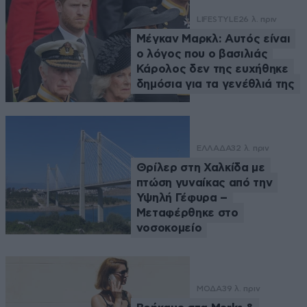
LIFESTYLE
26 λ. πριν
Μέγκαν Μαρκλ: Αυτός είναι
ο λόγος που ο βασιλιάς
Κάρολος δεν της ευχήθηκε
δημόσια για τα γενέθλιά της
ΕΛΛΑΔΑ
32 λ. πριν
Θρίλερ στη Χαλκίδα με
πτώση γυναίκας από την
Υψηλή Γέφυρα –
Μεταφέρθηκε στο
νοσοκομείο
ΜΟΔΑ
39 λ. πριν