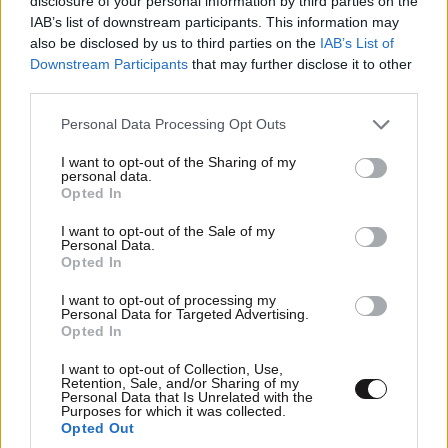
disclosure of your personal information by third parties on the
IAB’s list of downstream participants. This information may
also be disclosed by us to third parties on the
IAB’s List of
Downstream Participants
that may further disclose it to other
LIFESTYLE
06·08·2026 12:46
third parties.
Μαρία Κορινθίου: «Είμαι πιο ευτυχισμένη από
Please note that this website/app uses one or more Google
Personal Data Processing Opt Outs
ποτέ – Ναι, έχω πατήσει φρένο»
services and may gather and store information including but
not limited to your visit or usage behaviour. You may click to
I want to opt-out of the Sharing of my
personal data.
grant or deny consent to Google and its third-party tags to
Opted In
use your data for below specified purposes in below Google
consent section.
I want to opt-out of the Sale of my
Personal Data.
Opted In
I want to opt-out of processing my
Personal Data for Targeted Advertising.
Opted In
I want to opt-out of Collection, Use,
Retention, Sale, and/or Sharing of my
Personal Data that Is Unrelated with the
Purposes for which it was collected.
Opted Out