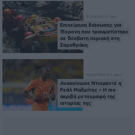
ΕΛΛΑΔΑ
11 λ. πριν
Επιχείρηση διάσωσης για
15χρονη που τραυματίστηκε
σε δύσβατη περιοχή στη
Σαμοθράκη
ΑΘΛΗΤΙΚΑ
14 λ. πριν
Ανακοίνωσε Ντιομαντέ η
Ρεάλ Μαδρίτης – Η πιο
ακριβή μεταγραφή της
ιστορίας της