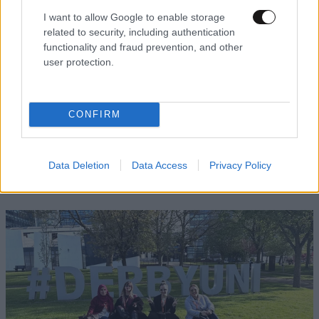
I want to allow Google to enable storage
related to security, including authentication
functionality and fraud prevention, and other
user protection.
CONFIRM
Εργοθεραπεία, Φυσικοθεραπεία ή
Data Deletion
Data Access
Privacy Policy
Λογοθεραπεία; Οδηγός σπουδών και
επαγγελματικών προοπτικών