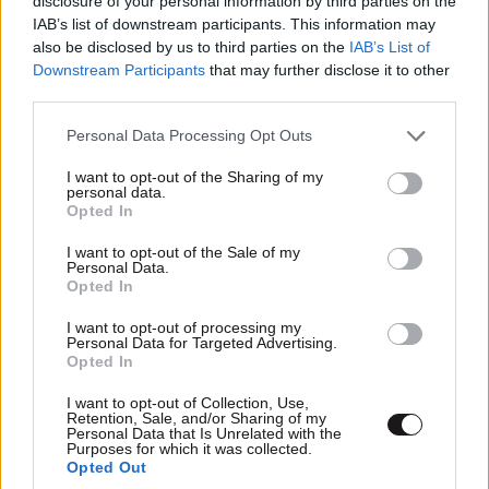
disclosure of your personal information by third parties on the
IAB’s list of downstream participants. This information may
also be disclosed by us to third parties on the
IAB’s List of
Downstream Participants
that may further disclose it to other
third parties.
Please note that this website/app uses one or more Google
Personal Data Processing Opt Outs
services and may gather and store information including but
not limited to your visit or usage behaviour. You may click to
I want to opt-out of the Sharing of my
personal data.
grant or deny consent to Google and its third-party tags to
Opted In
use your data for below specified purposes in below Google
consent section.
I want to opt-out of the Sale of my
Personal Data.
Opted In
I want to opt-out of processing my
Personal Data for Targeted Advertising.
Opted In
I want to opt-out of Collection, Use,
Retention, Sale, and/or Sharing of my
Personal Data that Is Unrelated with the
Purposes for which it was collected.
Opted Out