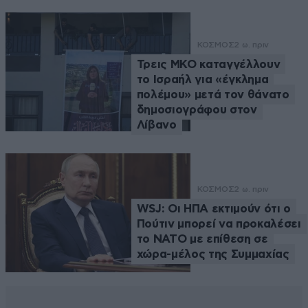
ΚΟΣΜΟΣ
2 ω. πριν
Τρεις ΜΚΟ καταγγέλλουν
το Ισραήλ για «έγκλημα
πολέμου» μετά τον θάνατο
δημοσιογράφου στον
Λίβανο
ΚΟΣΜΟΣ
2 ω. πριν
WSJ: Οι ΗΠΑ εκτιμούν ότι ο
Πούτιν μπορεί να προκαλέσει
το ΝΑΤΟ με επίθεση σε
χώρα-μέλος της Συμμαχίας