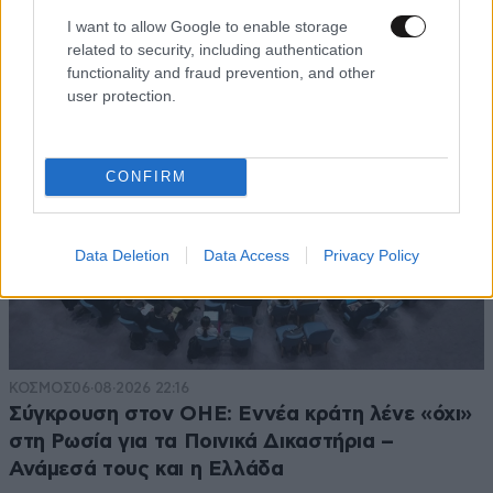
Θεό, είναι δημιούργημα του ανθρώπου»
I want to allow Google to enable storage
related to security, including authentication
functionality and fraud prevention, and other
user protection.
CONFIRM
Data Deletion
Data Access
Privacy Policy
ΚΟΣΜΟΣ
06·08·2026 22:16
Σύγκρουση στον ΟΗΕ: Εννέα κράτη λένε «όχι»
στη Ρωσία για τα Ποινικά Δικαστήρια –
Ανάμεσά τους και η Ελλάδα