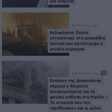
για νεκρούς
ΚΟΣΜΟΣ
31 λ. πριν
Καλιφόρνια: Σορός
εντοπίστηκε στα αποκαΐδια
σπιτιού που κατέστρεψε η
μεγάλη πυρκαγιά
1
ΚΟΙΝΩΝΙΑ
50 λ. πριν
Ενώπιον της Δικαιοσύνης
σήμερα η 46χρονη
κατηγορούμενη για τη
φονική επίθεση στη Marfin –
Τα στοιχεία που την
«πρόδωσαν» και οι ρόλοι