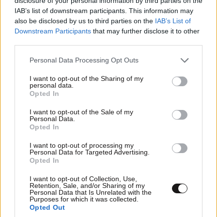
disclosure of your personal information by third parties on the
IAB’s list of downstream participants. This information may
also be disclosed by us to third parties on the
IAB’s List of
Downstream Participants
that may further disclose it to other
third parties.
Please note that this website/app uses one or more Google
Personal Data Processing Opt Outs
services and may gather and store information including but
not limited to your visit or usage behaviour. You may click to
I want to opt-out of the Sharing of my
personal data.
grant or deny consent to Google and its third-party tags to
Opted In
use your data for below specified purposes in below Google
consent section.
I want to opt-out of the Sale of my
Personal Data.
Opted In
I want to opt-out of processing my
Personal Data for Targeted Advertising.
Opted In
I want to opt-out of Collection, Use,
Retention, Sale, and/or Sharing of my
Personal Data that Is Unrelated with the
Purposes for which it was collected.
Opted Out