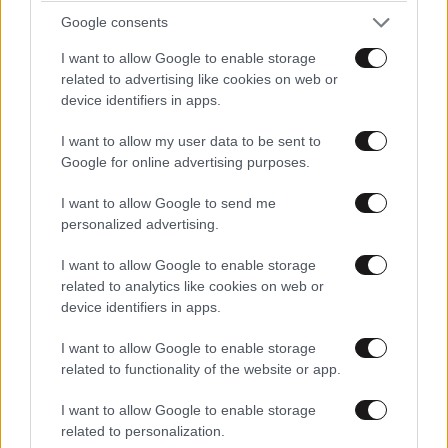
LIFESTYLE
1 ω. πριν
Google consents
Ζώδια σήμερα: Η Σελήνη στους Διδύμους
φέρνει ανατροπές – Ποιοι δέχονται την
I want to allow Google to enable storage
ευεργετική επίδραση του Δία από το απόγευμα;
related to advertising like cookies on web or
device identifiers in apps.
I want to allow my user data to be sent to
Google for online advertising purposes.
I want to allow Google to send me
personalized advertising.
I want to allow Google to enable storage
related to analytics like cookies on web or
device identifiers in apps.
I want to allow Google to enable storage
related to functionality of the website or app.
I want to allow Google to enable storage
LIFESTYLE
06·08·2026 16:11
related to personalization.
Βλαδίμηρος Κυριακίδης: «Δεν πιστεύω στον