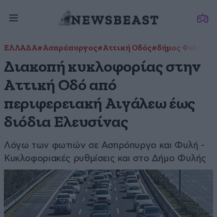
ΕΛΛΑΔΑ
#Ασπρόπυργος
#Αττική Οδός
#δήμος Φυλής
#φ
Διακοπή κυκλοφορίας στην
Αττική Οδό από
περιφερειακή Αιγάλεω έως
διόδια Ελευσίνας
Λόγω των φωτιών σε Ασπρόπυργο και Φυλή -
Κυκλοφοριακές ρυθμίσεις και στο Δήμο Φυλής