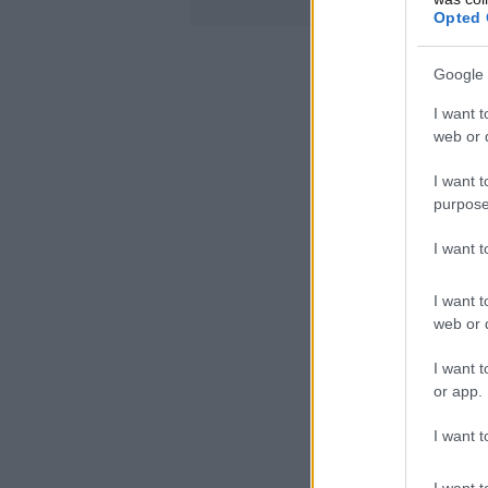
Opted 
Google 
I want t
web or d
I want t
purpose
I want 
I want t
web or d
I want t
or app.
I want t
I want t