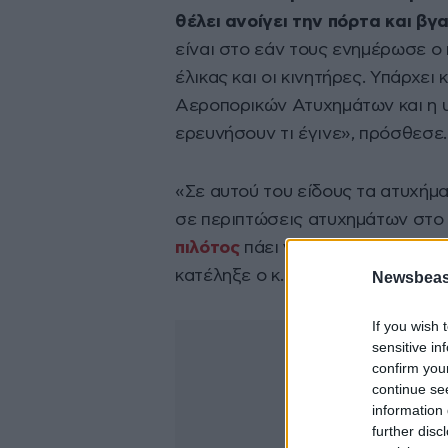
θέλει ανοίγει την πόρτα και βγα
είναι στο εάν τους ενημέρωσε ο
έλικας και οι κινητήρες. Υπάρχε
Αεροπορικών Ατυχημάτων και η 
ερευνήσουν τι έγινε», πρόσθεσε.
«Σε αυτού του είδους τα ατυχήμα
σε περιπτώσεις ατυχημάτων στο ο
πιλότος
πάει για την αυτόφωρη δ
κατέληξε ο κ. Καλλιακμάνης.
Newsbeast
If you wish 
sensitive in
confirm you
continue se
information 
further disc