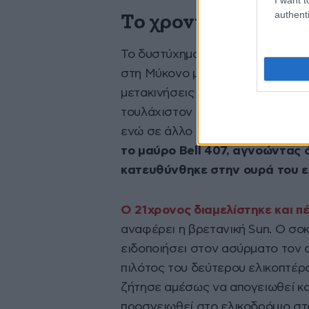
authenti
Το χρονικό του δυ
Το δυστύχημα έγινε όταν ο νεαρ
στη Μύκονο με την οικογένειά το
μετακινήσεις του από την Αττική 
τουλάχιστον ένα από τα αδέρφια
ενώ σε άλλο ελικόπτερο επέβαινα
το μαύρο Bell 407, αγνοώντας 
κατευθύνθηκε στην ουρά του ε
Ο 21χρονος διαμελίστηκε και π
αναφέρει η βρετανική Sun. Ο σο
ειδοποιήσει στον ασύρματο τον 
πιλότος του δεύτερου ελικοπτέρο
ζήτησε αμέσως να απογειωθεί και
προσγειωθεί στο ελικοδρόμιο στα