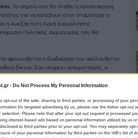
ίνει.
Το σημείο που θα σταθεί η προανάκριση
 πιλότος για να κατέβουν όταν σταμάτησε ο
ι και η Ανεξάρτητη Αρχή Διερεύνησης
υπηρεσία Πολιτικής Αεροπορίας που θα
τα ακολουθείται η διαδικασία που ακολουθείται
δικό δίκτυο. Εάν υπάρχει τραυματισμός, ο
ιαδικασία, πάει για ανθρωποκτονία από αμέλεια»,
.gr -
Do Not Process My Personal Information
to opt-out of the sale, sharing to third parties, or processing of your per
formation for targeted advertising by us, please use the below opt-out s
r selection. Please note that after your opt-out request is processed y
eing interest-based ads based on personal information utilized by us or
disclosed to third parties prior to your opt-out. You may separately opt-
losure of your personal information by third parties on the IAB’s list of