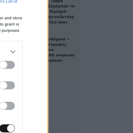
B’s List of
Ο Ντόναλντ Τραμπ
Τζούνιορ εξαγόρασε το
μερίδιο της Κίμπερλι
Γκίλφοϊλ στην πολυτελή
er and store
έπαυλη των 13,6 εκατ.
to grant or
δολαρίων
ed purposes
Georgina Rodriguez –
Ξεσπά η σύντροφος
του Κριστιάνο
Ρονάλντο: «Με ανησυχεί
που με αποκαλούν
χοντρή»