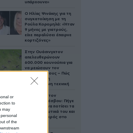
υπάρχουνε»
Ο Ηλίας Ψινάκης για τη
συγκατοίκηση με τη
Ρούλα Κορομηλά: «Ήταν
9 μήνες με γιατρούς,
είχε παραλύσει έπαιρνε
κορτιζόνες»
Στην Ουάσινγκτον
απελευθερώνουν
600.000 κουνούπια για
να μειώσουν τον
πληθυσμό τους – Πώς
λειτουργεί η
συγκεκριμένη τεχνική
Τραγωδία στον
sonal or
Ασώματο Λέσβου: Πήγε
ection to
στο κτήμα να ποτίσει τα
ou may
οπωροκηπευτικά του και
 personal
βρέθηκε νεκρός στο
out of the
πηγάδι
 downstream