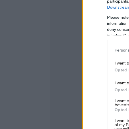
participants
Downstream 
Please note
information 
deny consent
in below Go
Persona
I want t
Opted 
I want t
Opted 
I want 
Advertis
Opted 
I want t
of my P
was col