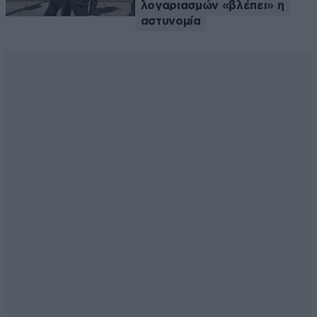
λογαριασμών «βλέπει» η
αστυνομία