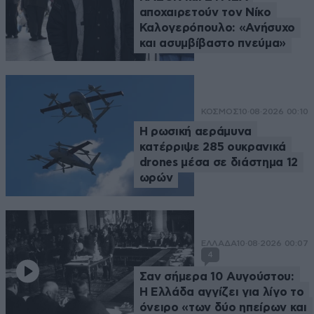
αποχαιρετούν τον Νίκο
Καλογερόπουλο: «Ανήσυχο
και ασυμβίβαστο πνεύμα»
ΚΟΣΜΟΣ
10·08·2026 00:10
Η ρωσική αεράμυνα
κατέρριψε 285 ουκρανικά
drones μέσα σε διάστημα 12
ωρών
ΕΛΛΑΔΑ
10·08·2026 00:07
4
Σαν σήμερα 10 Αυγούστου:
Η Ελλάδα αγγίζει για λίγο το
όνειρο «των δύο ηπείρων και