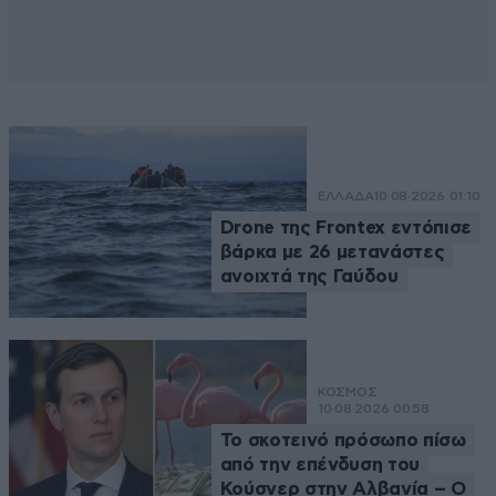
ΕΛΛΑΔΑ
10·08·2026 01:10
Drone της Frontex εντόπισε
βάρκα με 26 μετανάστες
ανοιχτά της Γαύδου
ΚΟΣΜΟΣ
10·08·2026 00:58
Το σκοτεινό πρόσωπο πίσω
από την επένδυση του
Κούσνερ στην Αλβανία – Ο