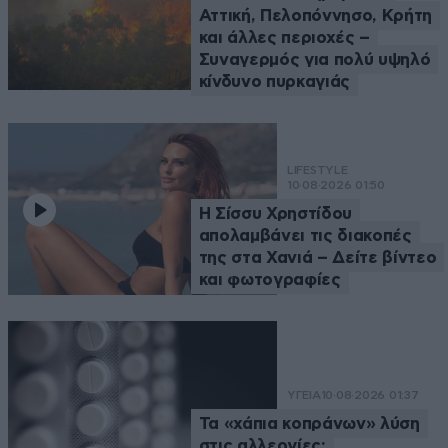
Αττική, Πελοπόννησο, Κρήτη
και άλλες περιοχές –
Συναγερμός για πολύ υψηλό
κίνδυνο πυρκαγιάς
LIFESTYLE
10·08·2026 01:50
Η Σίσσυ Χρηστίδου
απολαμβάνει τις διακοπές
της στα Χανιά – Δείτε βίντεο
και φωτογραφίες
ΥΓΕΙΑ
10·08·2026 01:37
Τα «χάπια κοπράνων» λύση
στις αλλεργίες;