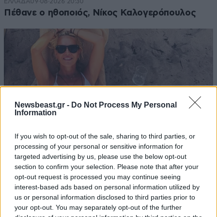
ΕΛΛΑΔΑ
09·08·2026 20:30
Πέθανε ο ηθοποιός, Νίκος Καλογερόπουλος
Newsbeast.gr -
Do Not Process My Personal
Information
If you wish to opt-out of the sale, sharing to third parties, or
processing of your personal or sensitive information for
targeted advertising by us, please use the below opt-out
section to confirm your selection. Please note that after your
LIFESTYLE
09·08·2026 19:03
opt-out request is processed you may continue seeing
Μαρία Μπεκατώρου: «Αν ξαναγεννιόμουν, για
interest-based ads based on personal information utilized by
όλα τα λάθη μου δεν θα νοιαζόμουν»
us or personal information disclosed to third parties prior to
your opt-out. You may separately opt-out of the further