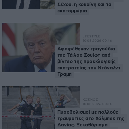
Σέχου, η κοκαΐνη και τα
εκατομμύρια
LIFESTYLE
10·08·2026 00:46
Αφαιρέθηκαν τραγούδια
της Τέιλορ Σουίφτ από
βίντεο της προεκλογικής
εκστρατείας του Ντόναλντ
Τραμπ
ΚΟΣΜΟΣ
10·08·2026 00:34
Πυροβολισμοί με πολλούς
τραυματίες στο Χόλμπεκ της
Δανίας. Ξεκαθάρισμα