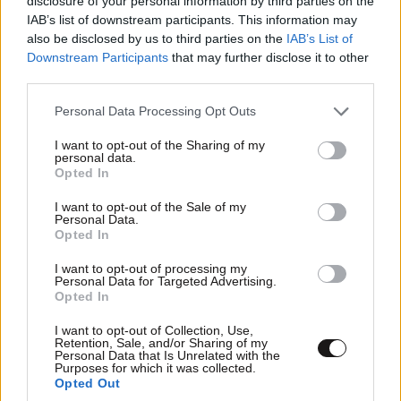
disclosure of your personal information by third parties on the
IAB’s list of downstream participants. This information may
also be disclosed by us to third parties on the
IAB’s List of
Downstream Participants
that may further disclose it to other
third parties.
Please note that this website/app uses one or more Google
Personal Data Processing Opt Outs
services and may gather and store information including but
not limited to your visit or usage behaviour. You may click to
I want to opt-out of the Sharing of my
personal data.
grant or deny consent to Google and its third-party tags to
Opted In
use your data for below specified purposes in below Google
consent section.
I want to opt-out of the Sale of my
Personal Data.
MARKET NEWS
Opted In
I want to opt-out of processing my
Εργοθεραπεία,
Personal Data for Targeted Advertising.
Opted In
Φυσικοθεραπεία ή
Λογοθεραπεία; Οδηγός
I want to opt-out of Collection, Use,
σπουδών και επαγγελματικών
Retention, Sale, and/or Sharing of my
προοπτικών
Personal Data that Is Unrelated with the
Purposes for which it was collected.
Opted Out