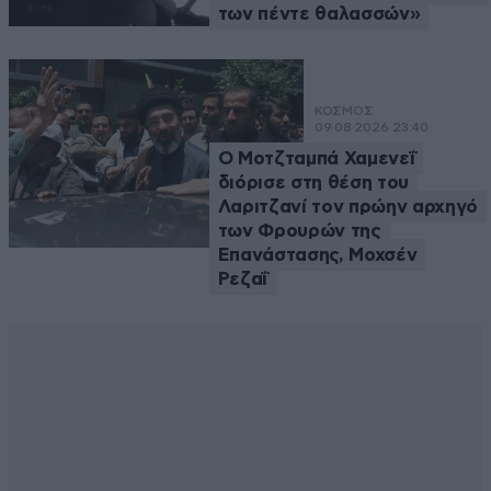
των πέντε θαλασσών»
ΚΟΣΜΟΣ
09·08·2026 23:40
Ο Μοτζταμπά Χαμενεΐ
διόρισε στη θέση του
Λαριτζανί τον πρώην αρχηγό
των Φρουρών της
Επανάστασης, Μοχσέν
Ρεζαΐ