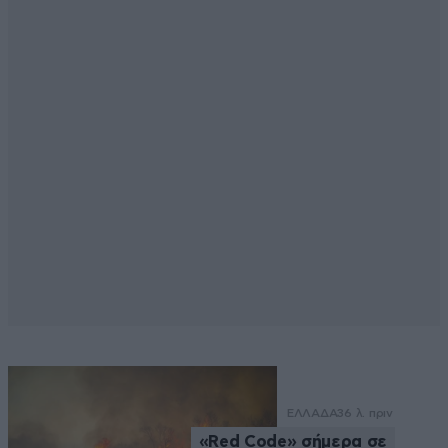
ΕΛΛΑΔΑ
36 λ. πριν
«Red Code» σήμερα σε