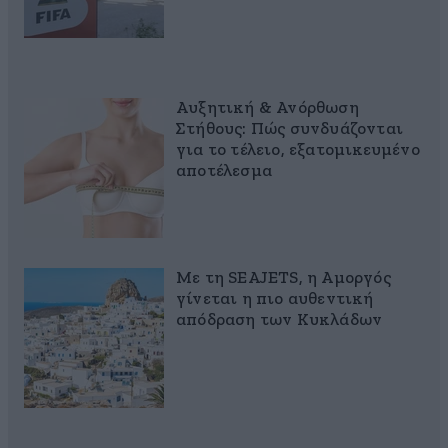
Αυξητική & Ανόρθωση
Στήθους: Πώς συνδυάζονται
για το τέλειο, εξατομικευμένο
αποτέλεσμα
Με τη SEAJETS, η Αμοργός
γίνεται η πιο αυθεντική
απόδραση των Κυκλάδων