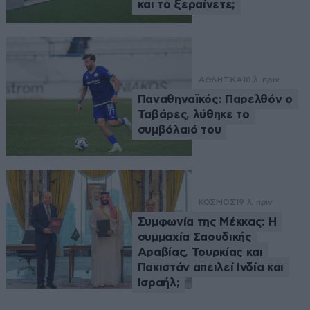
και το ξεραίνετε;
ΑΘΛΗΤΙΚΑ
10 λ. πριν
Παναθηναϊκός: Παρελθόν ο
Ταβάρες, λύθηκε το
συμβόλαιό του
ΚΟΣΜΟΣ
19 λ. πριν
Συμφωνία της Μέκκας: Η
συμμαχία Σαουδικής
Αραβίας, Τουρκίας και
Πακιστάν απειλεί Ινδία και
Ισραήλ;