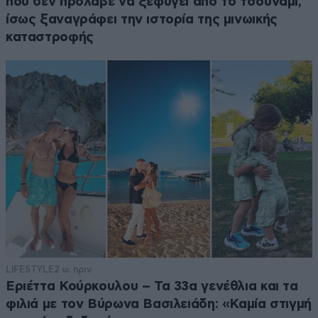
που δεν πρόλαβε να ξεφύγει από το τσουνάμι,
ίσως ξαναγράφει την ιστορία της μινωικής
καταστροφής
LIFESTYLE
2 ω. πριν
Εριέττα Κούρκουλου – Τα 33α γενέθλια και τα
φιλιά με τον Βύρωνα Βασιλειάδη: «Καμία στιγμή