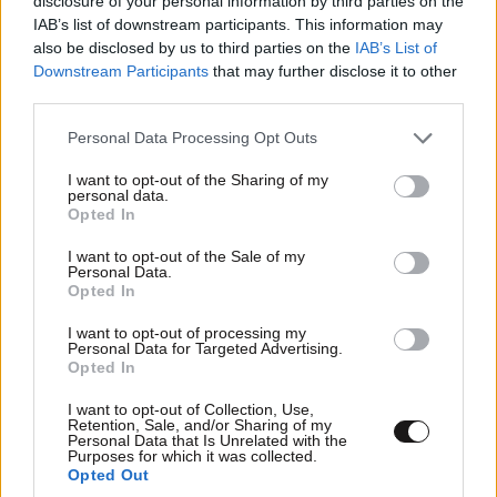
disclosure of your personal information by third parties on the
IAB’s list of downstream participants. This information may
also be disclosed by us to third parties on the
IAB’s List of
Downstream Participants
that may further disclose it to other
third parties.
Please note that this website/app uses one or more Google
Personal Data Processing Opt Outs
services and may gather and store information including but
not limited to your visit or usage behaviour. You may click to
I want to opt-out of the Sharing of my
personal data.
grant or deny consent to Google and its third-party tags to
Opted In
ΟΙΚΟΝΟΜΙΑ
08·08·2026 13:03
use your data for below specified purposes in below Google
Ποιοι φορολογούμενοι θα λάβουν email ή
consent section.
I want to opt-out of the Sale of my
Personal Data.
τηλεφώνημα από την ΑΑΔΕ για φορολογικές
Opted In
εκκρεμότητες
I want to opt-out of processing my
Personal Data for Targeted Advertising.
Opted In
I want to opt-out of Collection, Use,
Retention, Sale, and/or Sharing of my
Personal Data that Is Unrelated with the
Purposes for which it was collected.
Opted Out