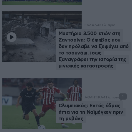
ΕΛΛΑΔΑ
31 λ. πριν
Μυστήριο 3.500 ετών στη
Σαντορίνη: Ο έφηβος που
δεν πρόλαβε να ξεφύγει από
το τσουνάμι, ίσως
ξαναγράφει την ιστορία της
μινωικής καταστροφής
1
ΑΘΛΗΤΙΚΑ
41 λ. πριν
Ολυμπιακός: Εντός έδρας
ήττα για τη Ναϊμέγκεν πριν
τη ρεβάνς