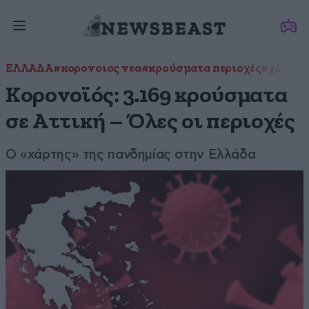
ΕΛΛΑΔΑ
#κορονοιος νεα
#κρούσματα περιοχές
#χάρτης
Κορονοϊός: 3.169 κρούσματα
σε Αττική – Όλες οι περιοχές
Ο «χάρτης» της πανδημίας στην Ελλάδα