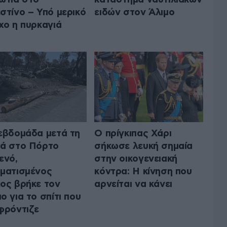
στίνο – Υπό μερικό
ειδών στον Άλιμο
χο η πυρκαγιά
εβδομάδα μετά τη
Ο πρίγκιπας Χάρι
ά στο Πόρτο
σήκωσε λευκή σημαία
ενό,
στην οικογενειακή
ματισμένος
κόντρα: Η κίνηση που
ος βρήκε τον
αρνείται να κάνει
ο για το σπίτι που
φρόντιζε