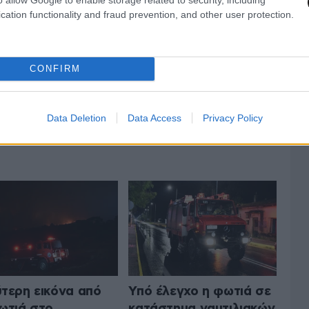
cation functionality and fraud prevention, and other user protection.
CONFIRM
Data Deletion
Data Access
Privacy Policy
 ΤΗΝ ΕΛΛΑΔΑ
ΟΛΑ ΤΑ ΑΡΘΡΑ
τερη εικόνα από
Υπό έλεγχο η φωτιά σε
ωτιά στο
κατάστημα ναυτιλιακών