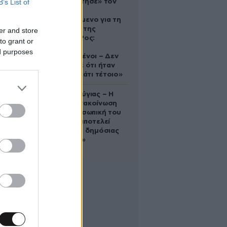
B’s List of
που «υιοθέτησε» τον
Αφγανό
κατηγορούμενο για τη
δολοφονία της
er and store
Ελίζαμπεθ Ρος:
to grant or
«Είμαστε
ed purposes
συντετριμμένοι – Δεν
έδειξε ποτέ ότι ήταν
ικανός για κάτι τέτοιο»
Χρίστος Κούγιας – Η
αυστηρή ανακοίνωση
για την προσωπική του
ζωή: «Δεν αποτελεί
αντικείμενο δημόσιας
συζήτησης»