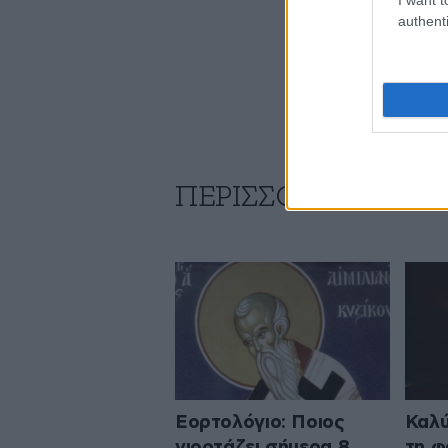
authenti
ΠΕΡΙΣΣΟΤΕΡΑ ΑΠΟ
Εορτολόγιο: Ποιος
Καλύ
γιορτάζει σήμερα 8
τη φ