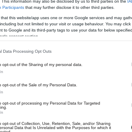
. This information may also be disclosed by us to third parties on the
IA
Participants
that may further disclose it to other third parties.
 that this website/app uses one or more Google services and may gath
including but not limited to your visit or usage behaviour. You may click 
, τα εισοδήματα που δεν θα προσμετρώνται είναι
 to Google and its third-party tags to use your data for below specifi
υντάξεις λόγω θανάτου, τις αντιμισθίες των
ogle consent section.
ής τέκνων και το κοινωνικό μέρισμα».
l Data Processing Opt Outs
μα
λογίζεται πλέον, σύμφωνα με την ΚΥΑ, το
o opt-out of the Sharing of my personal data.
κμετάλλευση φωτοβολταϊκών σταθμών, ισχύος
In
ν 100KW που ίσχυε μέχρι πρότινος.
o opt-out of the Sale of my Personal Data.
In
to opt-out of processing my Personal Data for Targeted
ing.
In
o opt-out of Collection, Use, Retention, Sale, and/or Sharing
ersonal Data that Is Unrelated with the Purposes for which it
lected.