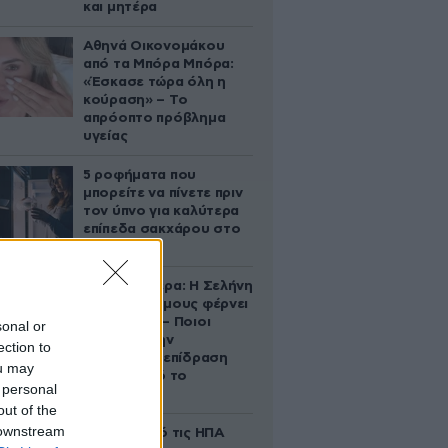
και μητέρα
Αθηνά Οικονομάκου
από τα Μπόρα Μπόρα:
«Έσκασε τώρα όλη η
κούραση» – Το
απρόοπτο πρόβλημα
υγείας
5 ροφήματα που
μπορείτε να πίνετε πριν
τον ύπνο για καλύτερα
επίπεδα σακχάρου στο
αίμα
Ζώδια σήμερα: Η Σελήνη
στους Διδύμους φέρνει
ανατροπές – Ποιοι
sonal or
δέχονται την
ection to
ευεργετική επίδραση
ou may
του Δία από το
 personal
απόγευμα;
out of the
 downstream
Ζευγάρι από τις ΗΠΑ