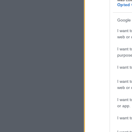
Opted 
Google 
I want t
web or d
I want t
purpose
I want 
I want t
web or d
I want t
or app.
I want t
I want t