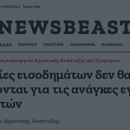
Μύρων, Τριαντάφυλλος, Τριανταφυλλιά, Φυλλιώ, Ρόζα
ΛΑΔΑ
ΚΟΣΜΟΣ
ΠΟΛΙΤΙΚΗ
ΟΙΚΟΝΟΜΙΑ
ΚΟΙΝΩΝΙΑ
νός
#υπουργείο Αγροτικής Ανάπτυξης και Τροφίμων
ίες εισοδημάτων δεν θ
νται για τις ανάγκες 
οτών
ίο Αγροτικής Ανάπτυξης