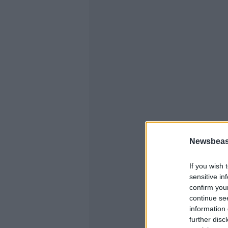
Newsbeast
If you wish 
sensitive in
confirm you
continue se
information 
further disc