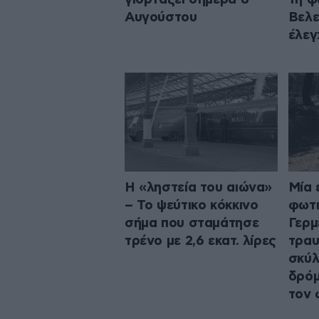
Αυγούστου
Βελε
έλεγ
Η «ληστεία του αιώνα»
Μία 
– Το ψεύτικο κόκκινο
φωτι
σήμα που σταμάτησε
Γερμ
τρένο με 2,6 εκατ. λίρες
τραυ
σκύλ
δρόμ
τον 