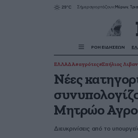
Σήμερα
γιορτάζουν:
ΡΟΗ ΕΙΔΗΣΕΩΝ
ΕΛ
ΕΛΛΑΔΑ
#αγρότες
#Σπήλιος Λιβα
Νέες κατηγορ
συνυπολογίζο
Μητρώο Αγρ
Διευκρινίσεις από το υπουργε