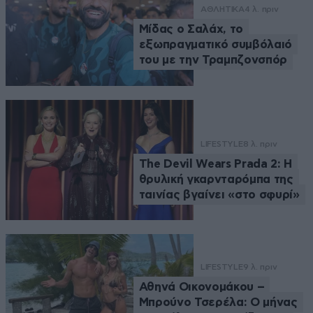
ΑΘΛΗΤΙΚΑ
4 λ. πριν
Μίδας ο Σαλάχ, το
εξωπραγματικό συμβόλαιό
του με την Τραμπζονσπόρ
LIFESTYLE
8 λ. πριν
The Devil Wears Prada 2: Η
θρυλική γκαρνταρόμπα της
ταινίας βγαίνει «στο σφυρί»
LIFESTYLE
9 λ. πριν
Αθηνά Οικονομάκου –
Μπρούνο Τσερέλα: Ο μήνας