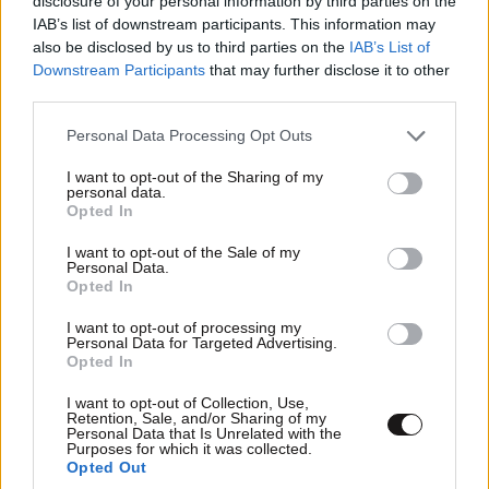
disclosure of your personal information by third parties on the
IAB’s list of downstream participants. This information may
also be disclosed by us to third parties on the
IAB’s List of
Downstream Participants
that may further disclose it to other
third parties.
Please note that this website/app uses one or more Google
Personal Data Processing Opt Outs
services and may gather and store information including but
not limited to your visit or usage behaviour. You may click to
I want to opt-out of the Sharing of my
personal data.
grant or deny consent to Google and its third-party tags to
Opted In
use your data for below specified purposes in below Google
consent section.
I want to opt-out of the Sale of my
Personal Data.
Opted In
I want to opt-out of processing my
Personal Data for Targeted Advertising.
Opted In
I want to opt-out of Collection, Use,
Retention, Sale, and/or Sharing of my
Personal Data that Is Unrelated with the
Purposes for which it was collected.
Opted Out