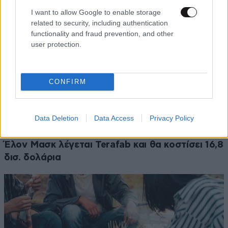
I want to allow Google to enable storage
related to security, including authentication
functionality and fraud prevention, and other
user protection.
CONFIRM
Data Deletion
Data Access
Privacy Policy
ΚΟΣΜΟΣ
07·08·2026 23:03
Το φαραωνικών διαστάσεων κτίριο που χτίζει ο
Έλον Μασκ λέγεται Terafab και θα κοστίσει 16,8
δισ. δολάρια