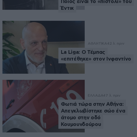
Ποιος είναι το «πιστόλι» του
Έντικ
ΑΘΛΗΤΙΚΑ
42 λ. πριν
La Liga: Ο Τέμπας
«επιτέθηκε» στον Ινφαντίνο
ΕΛΛΑΔΑ
47 λ. πριν
Φωτιά τώρα στην Αθήνα:
Απεγκλωβίστηκε σώο ένα
άτομο στην οδό
Κουμουνδούρου