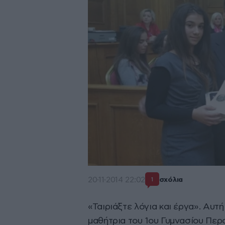
20·11·2014 22:02
σχόλια
1
«Ταιριάξτε λόγια και έργα». Αυτή
μαθήτρια του 1ου Γυμνασίου Πε