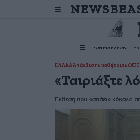
Σήμερα
γιορτάζουν:
ΡΟΗ ΕΙΔΗΣΕΩΝ
ΕΛ
ΕΛΛΑΔΑ
#έκθεση
#μαθήτρια
#ΟΗΕ
«Ταιριάξτε λό
Έκθεση που «σπάει» κόκαλα α