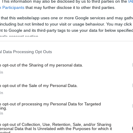
. This information may also be disclosed by us to third parties on the
IA
Participants
that may further disclose it to other third parties.
 that this website/app uses one or more Google services and may gath
including but not limited to your visit or usage behaviour. You may click 
 to Google and its third-party tags to use your data for below specifi
ogle consent section.
l Data Processing Opt Outs
o opt-out of the Sharing of my personal data.
In
o opt-out of the Sale of my Personal Data.
In
καυχιέμαι που είμαι Ελληνίδα και δέκτης ενός
χώ για το μέλλον μου. Αγωνιώ για την τύχη
to opt-out of processing my Personal Data for Targeted
ing.
ινδυνεύουν να καταδικαστούν σε οικονομικό,
In
άνατο. Δεν θα σας ζητήσω πολλά. Απλά θα σας
o opt-out of Collection, Use, Retention, Sale, and/or Sharing
όγια και έργα».
ersonal Data that Is Unrelated with the Purposes for which it
lected.