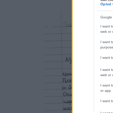
Opted 
Google 
I want t
web or d
I want t
purpose
I want 
I want t
web or d
I want t
or app.
I want t
I want t