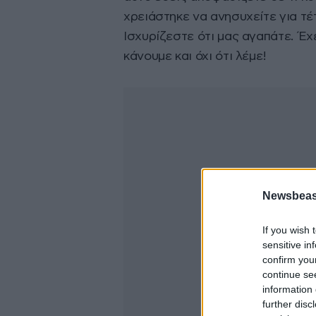
χρειάστηκε να ανησυχείτε για τέ
Ισχυρίζεστε ότι μας αγαπάτε. Έχε
κάνουμε και όχι ότι λέμε!
Newsbeast
If you wish 
sensitive in
confirm you
continue se
information 
further disc