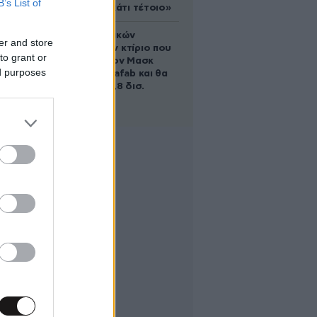
B’s List of
ικανός για κάτι τέτοιο»
Το φαραωνικών
er and store
διαστάσεων κτίριο που
to grant or
χτίζει ο Έλον Μασκ
ed purposes
λέγεται Terafab και θα
κοστίσει 16,8 δισ.
δολάρια