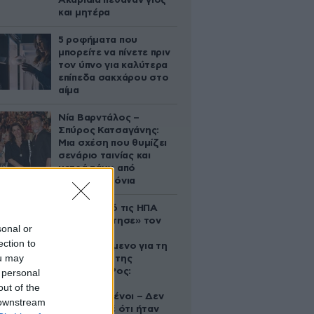
Ακαριαία πέθαναν γιος
και μητέρα
5 ροφήματα που
μπορείτε να πίνετε πριν
τον ύπνο για καλύτερα
επίπεδα σακχάρου στο
αίμα
Νία Βαρντάλος –
Σπύρος Κατσαγάνης:
Μια σχέση που θυμίζει
σενάριο ταινίας και
μετρά πάνω από
τέσσερα χρόνια
Ζευγάρι από τις ΗΠΑ
που «υιοθέτησε» τον
sonal or
Αφγανό
ection to
κατηγορούμενο για τη
ou may
δολοφονία της
Ελίζαμπεθ Ρος:
 personal
«Είμαστε
out of the
συντετριμμένοι – Δεν
 downstream
έδειξε ποτέ ότι ήταν