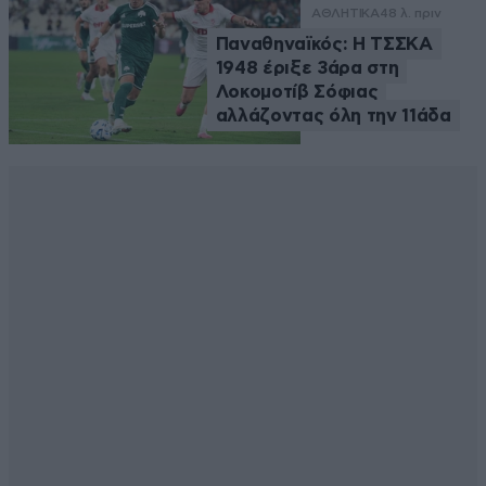
ΑΘΛΗΤΙΚΑ
48 λ. πριν
Παναθηναϊκός: Η ΤΣΣΚΑ
1948 έριξε 3άρα στη
Λοκομοτίβ Σόφιας
αλλάζοντας όλη την 11άδα