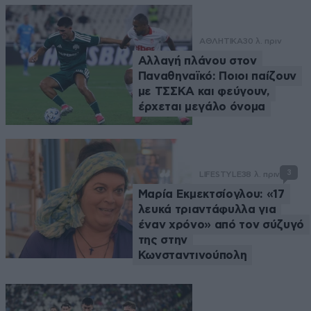
ΑΘΛΗΤΙΚΑ
30 λ. πριν
Αλλαγή πλάνου στον
Παναθηναϊκό: Ποιοι παίζουν
με ΤΣΣΚΑ και φεύγουν,
έρχεται μεγάλο όνομα
3
LIFESTYLE
38 λ. πριν
Μαρία Εκμεκτσίογλου: «17
λευκά τριαντάφυλλα για
έναν χρόνο» από τον σύζυγό
της στην
Κωνσταντινούπολη