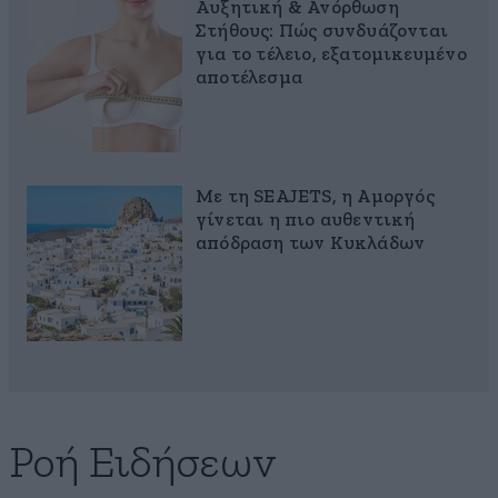
Αυξητική & Ανόρθωση
Στήθους: Πώς συνδυάζονται
για το τέλειο, εξατομικευμένο
αποτέλεσμα
Με τη SEAJETS, η Αμοργός
γίνεται η πιο αυθεντική
απόδραση των Κυκλάδων
Ροή Ειδήσεων