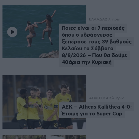
ΕΛΛΑΔΑ
2 λ. πριν
Ποιες είναι οι 7 περιοχές
όπου ο υδράργυρος
ξεπέρασε τους 39 βαθμούς
Κελσίου το Σάββατο
8/8/2026 – Που θα δούμε
40άρια την Κυριακή
ΑΘΛΗΤΙΚΑ
9 λ. πριν
ΑΕΚ – Athens Kallithea 4-0:
Έτοιμη για το Super Cup