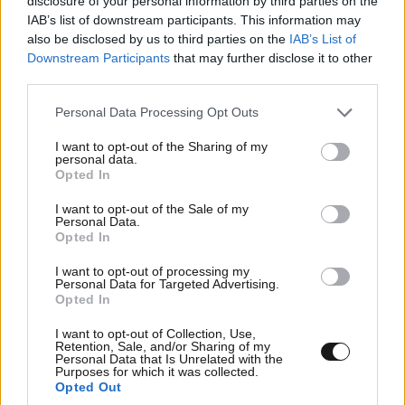
disclosure of your personal information by third parties on the
IAB’s list of downstream participants. This information may
also be disclosed by us to third parties on the
IAB’s List of
Downstream Participants
that may further disclose it to other
third parties.
Please note that this website/app uses one or more Google
Personal Data Processing Opt Outs
services and may gather and store information including but
not limited to your visit or usage behaviour. You may click to
I want to opt-out of the Sharing of my
personal data.
grant or deny consent to Google and its third-party tags to
Opted In
use your data for below specified purposes in below Google
consent section.
I want to opt-out of the Sale of my
Personal Data.
Opted In
I want to opt-out of processing my
Personal Data for Targeted Advertising.
Opted In
I want to opt-out of Collection, Use,
Retention, Sale, and/or Sharing of my
Personal Data that Is Unrelated with the
Purposes for which it was collected.
Opted Out