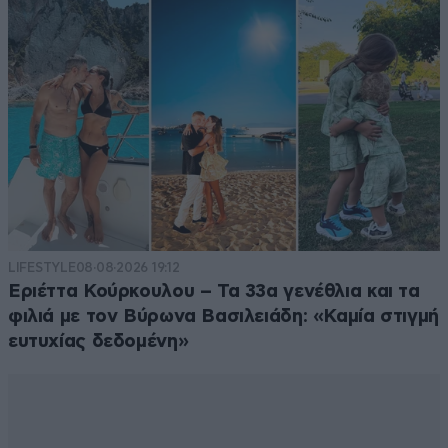
LIFESTYLE
08·08·2026 19:12
Εριέττα Κούρκουλου – Τα 33α γενέθλια και τα
φιλιά με τον Βύρωνα Βασιλειάδη: «Καμία στιγμή
ευτυχίας δεδομένη»