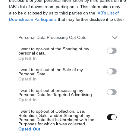
disclosure of your personal information by third parties on the
IAB’s list of downstream participants. This information may
also be disclosed by us to third parties on the
IAB’s List of
Downstream Participants
that may further disclose it to other
third parties.
Please note that this website/app uses one or more Google
Personal Data Processing Opt Outs
services and may gather and store information including but
not limited to your visit or usage behaviour. You may click to
I want to opt-out of the Sharing of my
personal data.
grant or deny consent to Google and its third-party tags to
Opted In
use your data for below specified purposes in below Google
consent section.
I want to opt-out of the Sale of my
Personal Data.
Η δολοφονία της εγκύου Σάρον Τέιτ – Τι
Opted In
απέγιναν τα μέλη της «Οικογένειας Μάνσον»;
I want to opt-out of processing my
Personal Data for Targeted Advertising.
Opted In
I want to opt-out of Collection, Use,
Retention, Sale, and/or Sharing of my
Personal Data that Is Unrelated with the
Purposes for which it was collected.
Opted Out