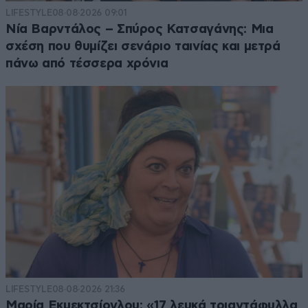
LIFESTYLE
08·08·2026 09:01
Νία Βαρντάλος – Σπύρος Κατσαγάνης: Μια
σχέση που θυμίζει σενάριο ταινίας και μετρά
πάνω από τέσσερα χρόνια
LIFESTYLE
08·08·2026 21:36
Μαρία Εκμεκτσίογλου: «17 λευκά τριαντάφυλλα