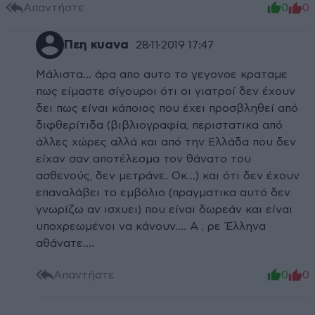
Απαντήστε
0
0
Πεη κυανα
28·11·2019 17:47
Μάλιστα... άρα απο αυτο το γεγονοε κραταμε
πως είμαστε σίγουροι ότι οι γιατροί δεν έχουν
δει πως είναι κάποιος που έχει προσβληθεί από
διφθερίτιδα (βιβλιογραφία, περιστατικα από
άλλες χώρες αλλά και από την Ελλάδα που δεν
είχαν σαν αποτέλεσμα τον θάνατο του
ασθενούς, δεν μετράνε. Οκ...) και ότι δεν έχουν
επαναλάβει το εμβόλιο (πραγματικα αυτό δεν
γνωρίζω αν ισχυει) που είναι δωρεάν και είναι
υποχρεωμένοι να κάνουν.... Α , ρε Έλληνα
αθάνατε....
Απαντήστε
0
0