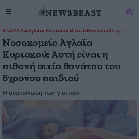
ΕΛΛΑΔΑ
#Αγλαΐα Κυριακού
#αιτία θανάτου
#διφθερίτι
Νοσοκομείο Αγλαΐα
Κυριακού: Αυτή είναι η
πιθανή αιτία θανάτου του
8χρονου παιδιού
Η ανακοίνωση των γιατρών