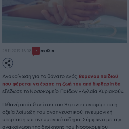
28·11·2019 16:08
σχόλια
7
Ανακοίνωση για το θάνατο ενός
8χρονου παιδιού
που φέρεται να έχασε τη ζωή του από διφθερίτιδα
εξέδωσε το Νοσοκομείο Παίδων «Αγλαΐα Κυριακού».
Πιθανή αιτία θανάτου του 8χρονου αναφέρεται η
οξεία λοίμωξη του αναπνευστικού, πνευμονική
υπέρταση και πνευμονικό οίδημα. Σύμφωνα με την
ανακοίνωση της διοίκησης του Νοσοκομείου