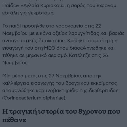
Παίδων «Αγλαΐα Κυριακού», η σορός του 8χρονου
εστάλη για νεκροτομή.
Το παιδί προσήλθε στο νοσοκομείο στις 22
Νοεμβρίου με εικόνα οξείας λαρυγγίτιδας και βαριάς
αναπνευστικής δυσχέρειας. Κρίθηκε απαραίτητη η
εισαγωγή του στη ΜΕΘ όπου διασωληνώθηκε και
τέθηκε σε μηχανικό αερισμό. Κατέληξε στις 26
Νοεμβρίου.
Μία μέρα μετά, στις 27 Νοεμβρίου, από την
καλλιέργεια εισαγωγής του βρογχικού εκκρίματος
απομονώθηκε κορυνοβακτηρίδιο της διφθερίτιδας
(Corinebacterium dipheriae).
Η τραγική ιστορία του 8χρονου που
πέθανε