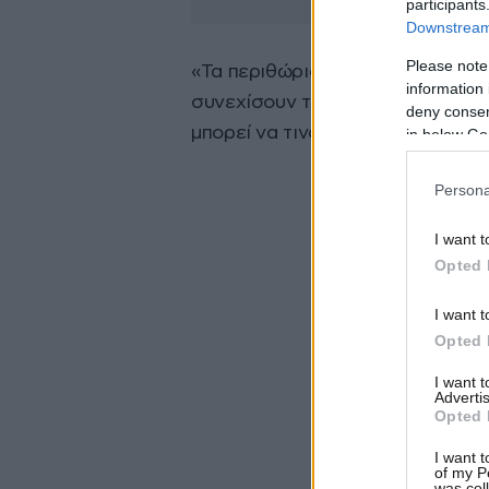
participants
Downstream 
Please note
«Τα περιθώρια τελείωσαν. Αν οι 
information 
συνεχίσουν τις προκλήσεις, τις π
deny consent
μπορεί να τιναχθούν στον αέρα…
in below Go
Persona
I want t
Opted 
I want t
Opted 
I want 
Advertis
Opted 
I want t
of my P
was col