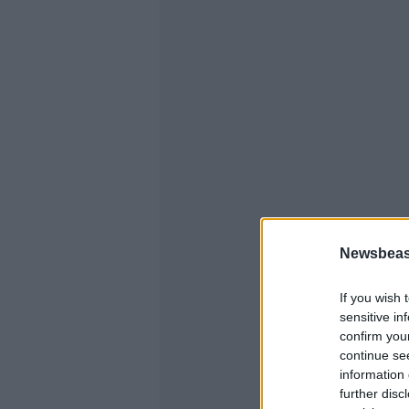
Newsbeast
If you wish 
sensitive in
confirm you
continue se
information 
further disc