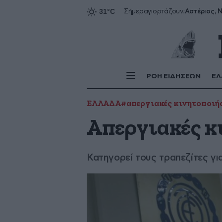
Αστέριος, Ν
Σήμερα
γιορτάζουν:
ΡΟΗ ΕΙΔΗΣΕΩΝ
ΕΛ
ΕΛΛΑΔΑ
#απεργιακές κινητοποιή
Απεργιακές κ
Κατηγορεί τους τραπεζίτες γι