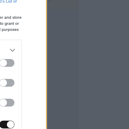
B’s List of
er and store
to grant or
ed purposes