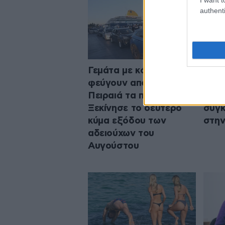
authenti
Γεμάτα με κόσμο
Οικο
φεύγουν από τον
στις
Πειραιά τα πλοία –
μητέ
Ξεκίνησε το δεύτερο
σύγκ
κύμα εξόδου των
στην
αδειούχων του
Αυγούστου