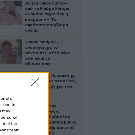
Αθηνά Οικονομάκου
από τα Μπόρα Μπόρα:
«Έσκασε τώρα όλη η
κούραση» – Το
απρόοπτο πρόβλημα
υγείας
Δανάη Μπάρκα – Η
ανάρτηση με το
σάντουιτς: «Στο χέρι
σου είναι να
αδυνατίσεις»
Βλαδίμηρος Κυριακίδης:
«Δεν πιστεύω στον Θεό,
είναι δημιούργημα του
ανθρώπου»
sonal or
ection to
«Βλέπουμε την
ou may
μπουγάδα σου»:
 personal
Δημοτική σύμβουλος
στη Νέα Ζηλανδία βγήκε
out of the
live σε συνεδρίαση από
 downstream
το μπάνιο της