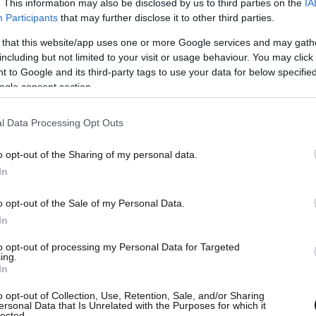
. This information may also be disclosed by us to third parties on the
IA
Participants
that may further disclose it to other third parties.
 that this website/app uses one or more Google services and may gath
τραπεζίτες δεν αναλάβουν τις ευθύνες τους και
including but not limited to your visit or usage behaviour. You may click 
αλινωδίες και την παρελκυστική τακτική, όλα
 to Google and its third-party tags to use your data for below specifi
 με απρόβλεπτες συνέπειες», αναφέρει η ΟΤΟΕ.
ogle consent section.
l Data Processing Opt Outs
o opt-out of the Sharing of my personal data.
In
o opt-out of the Sale of my Personal Data.
In
to opt-out of processing my Personal Data for Targeted
ing.
In
o opt-out of Collection, Use, Retention, Sale, and/or Sharing
ersonal Data that Is Unrelated with the Purposes for which it
lected.