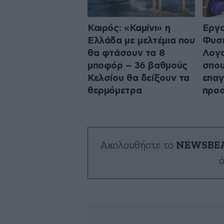
Καιρός: «Καμίνι» η
Εργο
Ελλάδα με μελτέμια που
Φυσι
θα φτάσουν τα 8
Λογο
μποφόρ – 36 βαθμούς
σπου
Κελσίου θα δείξουν τα
επαγ
θερμόμετρα
προο
Ακολουθήστε το
NEWSBE
ό