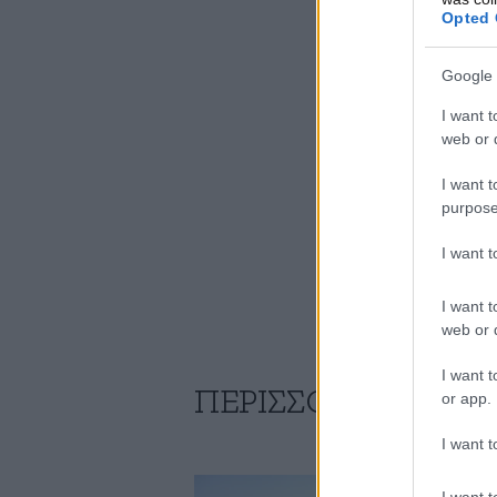
Opted 
Google 
I want t
web or d
I want t
purpose
I want 
I want t
web or d
I want t
ΠΕΡΙΣΣΟΤΕΡΑ ΑΠΟ
or app.
I want t
I want t