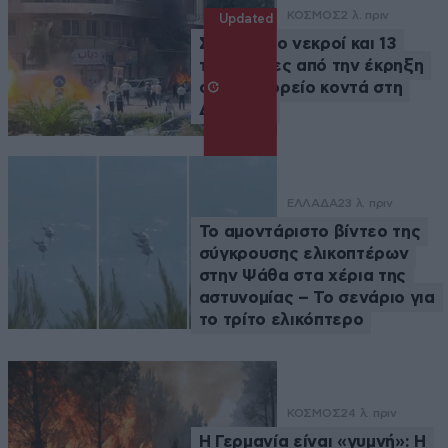
ΚΟΣΜΟΣ
2 λ. πριν
Updated
Συρία: Δύο νεκροί και 13
τραυματίες από την έκρηξη
σε λεωφορείο κοντά στη
Δαμασκό
ΕΛΛΑΔΑ
23 λ. πριν
Το αμοντάριστο βίντεο της
σύγκρουσης ελικοπτέρων
στην Ψάθα στα χέρια της
αστυνομίας – Το σενάριο για
το τρίτο ελικόπτερο
ΚΟΣΜΟΣ
24 λ. πριν
Η Γερμανία είναι «γυμνή»: Η