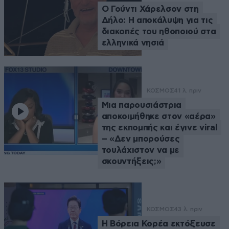
Ο Γούντι Χάρελσον στη
Δήλο: Η αποκάλυψη για τις
διακοπές του ηθοποιού στα
ελληνικά νησιά
ΚΟΣΜΟΣ
41 λ. πριν
Μια παρουσιάστρια
αποκοιμήθηκε στον «αέρα»
της εκπομπής και έγινε viral
– «Δεν μπορούσες
τουλάχιστον να με
σκουντήξεις;»
ΚΟΣΜΟΣ
43 λ. πριν
Η Βόρεια Κορέα εκτόξευσε