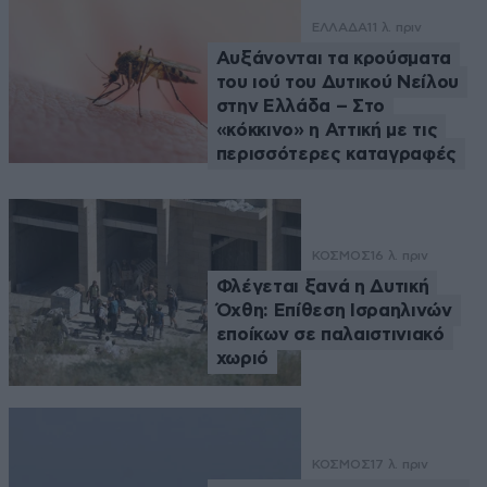
ΕΛΛΑΔΑ
11 λ. πριν
Αυξάνονται τα κρούσματα
του ιού του Δυτικού Νείλου
στην Ελλάδα – Στο
«κόκκινο» η Αττική με τις
περισσότερες καταγραφές
ΚΟΣΜΟΣ
16 λ. πριν
Φλέγεται ξανά η Δυτική
Όχθη: Επίθεση Ισραηλινών
εποίκων σε παλαιστινιακό
χωριό
ΚΟΣΜΟΣ
17 λ. πριν