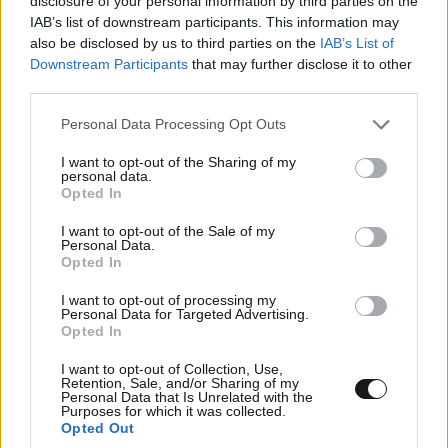
disclosure of your personal information by third parties on the
IAB’s list of downstream participants. This information may
also be disclosed by us to third parties on the
IAB’s List of
Downstream Participants
that may further disclose it to other
third parties.
Please note that this website/app uses one or more Google
Personal Data Processing Opt Outs
services and may gather and store information including but
not limited to your visit or usage behaviour. You may click to
I want to opt-out of the Sharing of my
personal data.
grant or deny consent to Google and its third-party tags to
Opted In
use your data for below specified purposes in below Google
consent section.
I want to opt-out of the Sale of my
Personal Data.
Opted In
I want to opt-out of processing my
Personal Data for Targeted Advertising.
Opted In
I want to opt-out of Collection, Use,
Retention, Sale, and/or Sharing of my
Personal Data that Is Unrelated with the
Purposes for which it was collected.
Opted Out