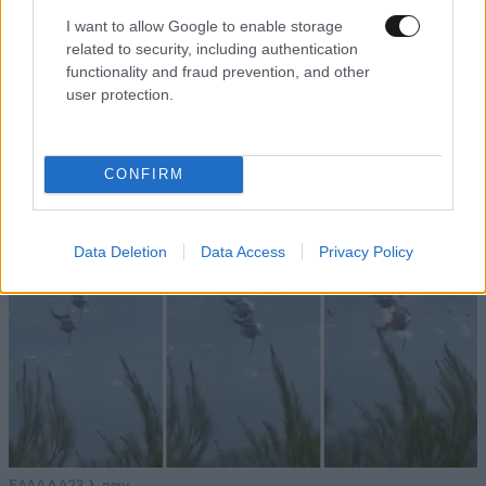
I want to allow Google to enable storage
related to security, including authentication
ΚΟΣΜΟΣ
26 λ. πριν
functionality and fraud prevention, and other
«Θα μας φάνε ζωντανούς!»: Αποκαλυπτικές
user protection.
εικόνες στη Ρωσία από εκατομμύρια ακρίδες
που σκοτείνιασαν τον ουρανό
CONFIRM
Data Deletion
Data Access
Privacy Policy
ΕΛΛΑΔΑ
23 λ. πριν