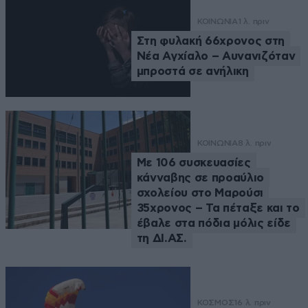
ΚΟΙΝΩΝΙΑ
1 λ. πριν
Στη φυλακή 66χρονος στη
Νέα Αγχίαλο – Αυνανιζόταν
μπροστά σε ανήλικη
ΚΟΙΝΩΝΙΑ
8 λ. πριν
Με 106 συσκευασίες
κάνναβης σε προαύλιο
σχολείου στο Μαρούσι
35χρονος – Τα πέταξε και το
έβαλε στα πόδια μόλις είδε
τη ΔΙ.ΑΣ.
ΚΟΣΜΟΣ
16 λ. πριν