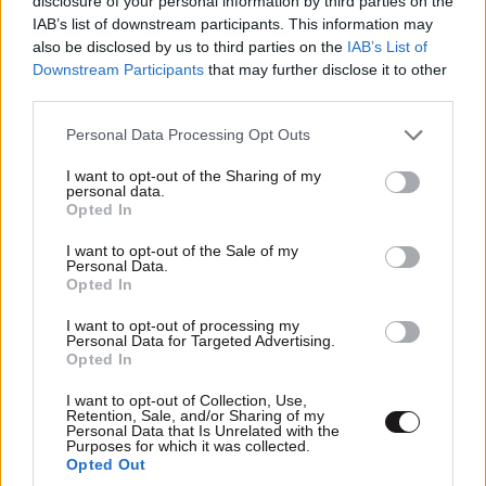
disclosure of your personal information by third parties on the
IAB’s list of downstream participants. This information may
also be disclosed by us to third parties on the
IAB’s List of
Downstream Participants
that may further disclose it to other
third parties.
Please note that this website/app uses one or more Google
Personal Data Processing Opt Outs
services and may gather and store information including but
not limited to your visit or usage behaviour. You may click to
I want to opt-out of the Sharing of my
personal data.
grant or deny consent to Google and its third-party tags to
Opted In
use your data for below specified purposes in below Google
consent section.
ΚΟΣΜΟΣ
2 ω. πριν
I want to opt-out of the Sale of my
Personal Data.
Μοναχός μαχαίρωσε εργαζόμενο στη Μονή
Opted In
στον λαιμό και ακόμη έναν μοναχό –
I want to opt-out of processing my
Συνελήφθη για απόπειρα φόνου
Personal Data for Targeted Advertising.
Opted In
I want to opt-out of Collection, Use,
Retention, Sale, and/or Sharing of my
Personal Data that Is Unrelated with the
Purposes for which it was collected.
Opted Out