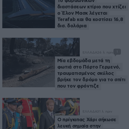
Το φαραωνικών
διαστάσεων κτίριο που χτίζει
ο Έλον Μασκ λέγεται
Terafab και θα κοστίσει 16,8
δισ. δολάρια
1
ΕΛΛΑΔΑ
26 λ. πριν
Μία εβδομάδα μετά τη
φωτιά στο Πόρτο Γερμενό,
τραυματισμένος σκύλος
βρήκε τον δρόμο για το σπίτι
που τον φρόντιζε
ΕΛΛΑΔΑ
31 λ. πριν
Ο πρίγκιπας Χάρι σήκωσε
λευκή σημαία στην