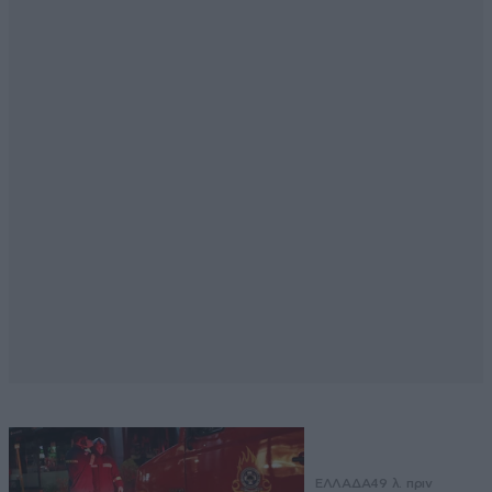
ΕΛΛΑΔΑ
49 λ. πριν