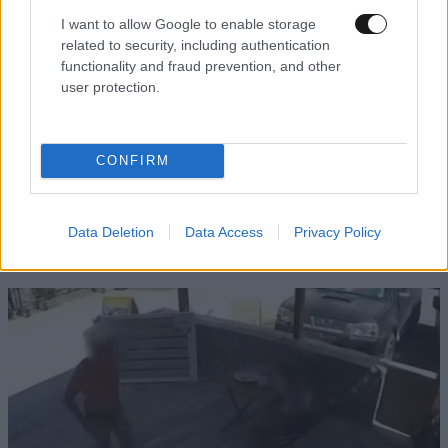
I want to allow Google to enable storage
related to security, including authentication
functionality and fraud prevention, and other
user protection.
CONFIRM
ΕΛΛΑΔΑ
2 ω. πριν
Σοκαρισμένο το ζευγάρι που «υιοθέτησε» τον
26χρονο της Κυψέλης: «Δεν μπορούμε να το
Data Deletion
Data Access
Privacy Policy
πιστέψουμε, τον είχαμε σαν οικογένεια»