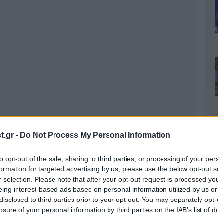
.gr -
Do Not Process My Personal Information
to opt-out of the sale, sharing to third parties, or processing of your per
formation for targeted advertising by us, please use the below opt-out s
r selection. Please note that after your opt-out request is processed y
λληφθούν χωρίς εισιτήριο, μπορούν να
eing interest-based ads based on personal information utilized by us or
ου, αν πληρώσουν μέσα σε 10 μέρες. Όπως
disclosed to third parties prior to your opt-out. You may separately opt-
losure of your personal information by third parties on the IAB’s list of
ς Τροχαίας.