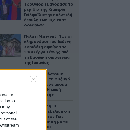
Τζούνιορ εξαγόρασε το
μερίδιο της Κίμπερλι
Γκίλφοϊλ στην πολυτελή
έπαυλη των 13,6 εκατ.
δολαρίων
Παλάτι Marivent: Πώς οι
κληρονόμοι του Ιωάννη
Σαριδάκη αφαίρεσαν
1.300 έργα τέχνης από
τη βασιλική οικογένεια
της Ισπανίας
Ο Άλεκ Μπάλντουιν
ζήτησε από τη σύζυγό
του να κάνουν ακόμα
ένα παιδί – Η επική
sonal or
αντίδρασή της
ection to
Αθηνά Ωνάση: Η
ou may
απρόσμενη εξέλιξη στη
 personal
διαμάχη με τον Γιάν
out of the
Τοπς – Η κίνηση με το
 downstream
άλογο των 10