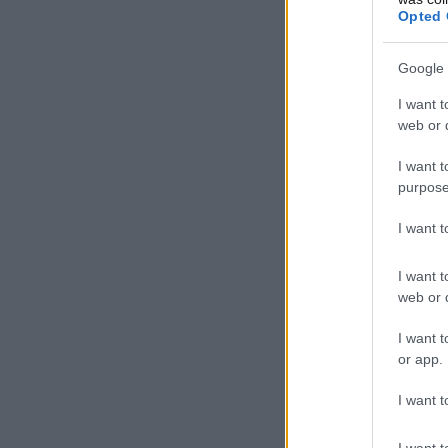
Opted 
Google 
I want t
web or d
I want t
purpose
I want 
I want t
web or d
I want t
or app.
I want t
I want t