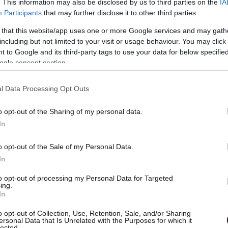
. This information may also be disclosed by us to third parties on the
IA
Participants
that may further disclose it to other third parties.
 that this website/app uses one or more Google services and may gath
including but not limited to your visit or usage behaviour. You may click 
 για όλες αστικές συγκοινωνίες της Αθήνας για
 to Google and its third-party tags to use your data for below specifi
ogle consent section.
στην πόλη, το οποίο θα ισχύει για τρία 24ωρα
l Data Processing Opt Outs
εροδρόμιο θα ισχύει σε όλες τις αστικές
α επιτρέπει απεριόριστο αριθμό μετακινήσεων
o opt-out of the Sharing of my personal data.
In
 με την αγορά δεσμίδας 10 εισιτηρίων.
o opt-out of the Sale of my Personal Data.
ι μειωμένα κατά 50% εφόσον εξοφλούνται εντός
In
to opt-out of processing my Personal Data for Targeted
ΣΥ), αξίας 6 ευρώ, από τους σταθμούς Παλλήνη −
ing.
τον Διεθνή Αερολιμένα Αθηνών (ΔΑΑ)
In
ορίστων διαδρομών για το αεροδρόμιο, με ισχύ
o opt-out of Collection, Use, Retention, Sale, and/or Sharing
ersonal Data that Is Unrelated with the Purposes for which it
οία θα κοστίζει 70 ευρώ.
lected.