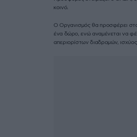
κοινό.
Ο Οργανισμός θα προσφέρει στου
ένα δώρο, ενώ αναμένεται να φέρ
απεριορίστων διαδρομών, ισχύος