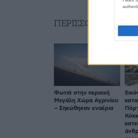
authenti
ΠΕΡΙΣΣΟΤΕΡΑ ΑΠΟ
Φωτιά στην περιοχή
Εικό
Μεγάλη Χώρα Αγρινίου
κατ
– Σηκώθηκαν εναέρια
Πόρτ
Κόκκ
κατε
άνθρ