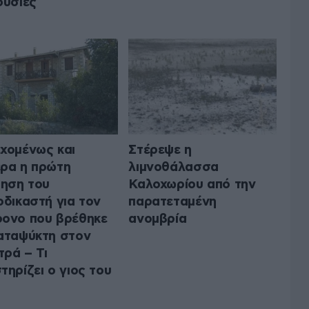
ουσίες
χομένως και
Στέρεψε η
ρα η πρώτη
λιμνοθάλασσα
μηση του
Καλοχωρίου από την
οδικαστή για τον
παρατεταμένη
ονο που βρέθηκε
ανομβρία
αταψύκτη στον
ρά – Τι
τηρίζει ο γιος του