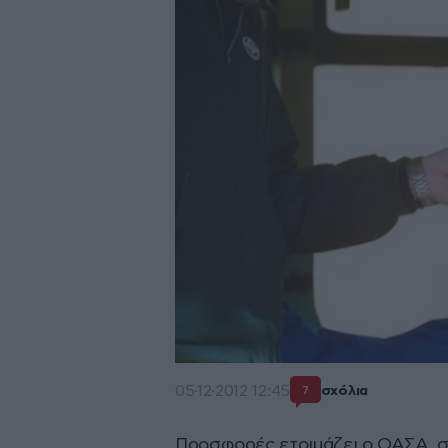
05·12·2012 12:45
σχόλια
7
Προσφορές ετοιμάζει ο ΟΑΣΑ, σε