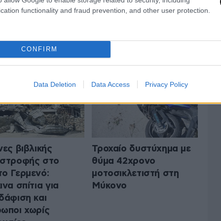
cation functionality and fraud prevention, and other user protection.
 ΤΗΝ ΕΛΛΑΔΑ
ΟΛΑ ΤΑ ΑΡΘΡΑ
CONFIRM
Data Deletion
Data Access
Privacy Policy
νες βιβλικής
Τροχαίο δυστύχημα με
αστροφής στο
θύμα 42χρονο
ο Γερμενό:
μοτοσικλετιστή στη
ινα σπίτια για
Μύκονο
δάφιση και
ωποι χωρίς