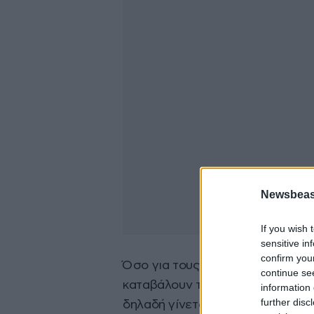
Newsbeast
If you wish 
sensitive in
confirm you
Όσο για τους… παραβάτες; Αν συ
continue se
καταβάλουν το 50% του προστίμ
information 
further disc
δηλαδή γίνεται με τις κλήσεις τη