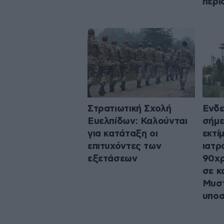
περι
Στρατιωτική Σχολή
Ενδε
Ευελπίδων: Καλούνται
σήμε
για κατάταξη οι
εκτί
επιτυχόντες των
ιατρ
εξετάσεων
90χρ
σε κ
Μυστ
υποσ