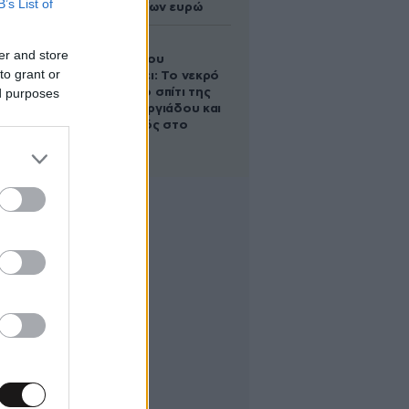
B’s List of
εκατομμυρίων ευρώ
Ο Στράτος
er and store
Τζώρτζογλου
to grant or
αποκαλύπτει: Το νεκρό
ed purposes
έμβρυο στο σπίτι της
Μαρίας Γεωργιάδου και
ο εγκλεισμός στο
ψυχιατρείο