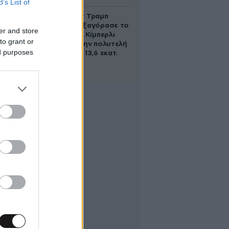
B’s List of
Ο Ντόναλντ Τραμπ
Τζούνιορ εξαγόρασε το
er and store
μερίδιο της Κίμπερλι
to grant or
Γκίλφοϊλ στην πολυτελή
ed purposes
έπαυλη των 13,6 εκατ.
δολαρίων