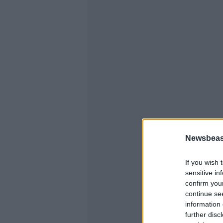
Newsbeast
If you wish 
sensitive in
confirm you
continue se
information 
further disc