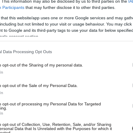
. This information may also be disclosed by us to third parties on the
IA
Participants
that may further disclose it to other third parties.
 that this website/app uses one or more Google services and may gath
είναι κλειστή, ενώ η πορεία προς το κτίριο του
including but not limited to your visit or usage behaviour. You may click 
ί μέσω της Σταδίου, όπου επίσης έχουν
 to Google and its third-party tags to use your data for below specifi
ίσεις. Οι
φοιτητικοί
σύλλογοι οργανώνουν
ogle consent section.
 τις απεργιακές συγκεντρώσεις σε όλη τη χώρα,
l Data Processing Opt Outs
στις 14 Νοέμβρη, ημέρα απεργίας Ομοσπονδιών-
ων.
Δείτε τις φωτογραφίες του newsbeast.gr:
o opt-out of the Sharing of my personal data.
In
o opt-out of the Sale of my Personal Data.
In
to opt-out of processing my Personal Data for Targeted
ing.
In
o opt-out of Collection, Use, Retention, Sale, and/or Sharing
ersonal Data that Is Unrelated with the Purposes for which it
lected.