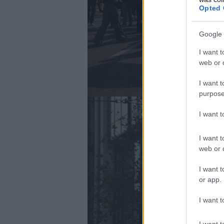
Opted 
Google 
I want t
web or d
I want t
purpose
I want 
I want t
web or d
I want t
or app.
I want t
I want t