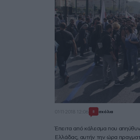
01·11·2018 12:06
σχόλια
8
Έπειτα από κάλεσμα που απηύθυν
Ελλάδας, αυτήν την ώρα πραγματ