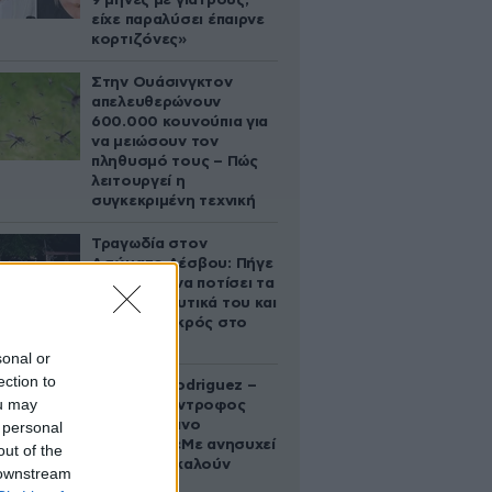
9 μήνες με γιατρούς,
είχε παραλύσει έπαιρνε
κορτιζόνες»
Στην Ουάσινγκτον
απελευθερώνουν
600.000 κουνούπια για
να μειώσουν τον
πληθυσμό τους – Πώς
λειτουργεί η
συγκεκριμένη τεχνική
Τραγωδία στον
Ασώματο Λέσβου: Πήγε
στο κτήμα να ποτίσει τα
οπωροκηπευτικά του και
βρέθηκε νεκρός στο
πηγάδι
sonal or
ection to
Georgina Rodriguez –
ou may
Ξεσπά η σύντροφος
του Κριστιάνο
 personal
Ρονάλντο: «Με ανησυχεί
out of the
που με αποκαλούν
 downstream
χοντρή»