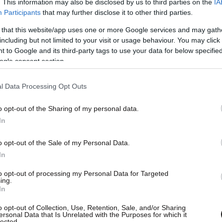
. This information may also be disclosed by us to third parties on the
IA
εγονός είναι πως οι περισσότερες περιοχές του
Participants
that may further disclose it to other third parties.
ν σεισμό. Μόνο δύο-τρεις περιοχές υπέστησαν
 that this website/app uses one or more Google services and may gath
α με τον δήμαρχο, και ως εκ τούτου δεν
including but not limited to your visit or usage behaviour. You may click 
 to Google and its third-party tags to use your data for below specifi
ώς ο τελευταίος σεισμός έγινε «πριν 150
ogle consent section.
ι στέλνει μήνυμα αισιοδοξίας, τονίζει ο
ως τα ΜΜΕ μπορούν να συμβάλλουν στο να μη
l Data Processing Opt Outs
η για το νησί.
o opt-out of the Sharing of my personal data.
In
ΣΠΑ τα άλλα μέτωπα
o opt-out of the Sale of my Personal Data.
ζονται κανονικά παρά τον αιφνιδιασμό του
In
χο τι είναι αυτό που τον προβληματίζει πέρα
to opt-out of processing my Personal Data for Targeted
πάντησε: «Ο Καλλικράτης» Ο νόμος χρειάζεται
ing.
ει, ώστε να καταστεί λειτουργικός, επεσήμανε ο
In
εντρική εξουσία, μέσω του newsbeast.gr, να
o opt-out of Collection, Use, Retention, Sale, and/or Sharing
ersonal Data that Is Unrelated with the Purposes for which it
ούν να γίνουν με κονδύλια του ΕΣΠΑ, τα οποία
lected.