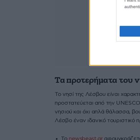
authenti
Τα προτερήματα του 
Το νησί της Λέσβου είναι χαρακτ
προστατεύεται από την UNESCO. 
νησιού και όχι απλά θάλασσα, βο
Λέσβο έναν ιδανικό τουριστικό π
Το
newsbeast.gr
αφουγκράζεται