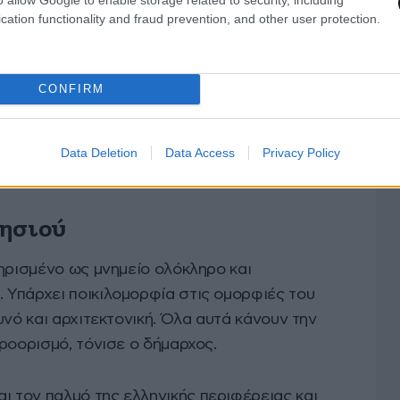
cation functionality and fraud prevention, and other user protection.
CONFIRM
Data Deletion
Data Access
Privacy Policy
νησιού
ηρισμένο ως μνημείο ολόκληρο και
Υπάρχει ποικιλομορφία στις ομορφιές του
υνό και αρχιτεκτονική. Όλα αυτά κάνουν την
ροορισμό, τόνισε ο δήμαρχος.
 τον παλμό της ελληνικής περιφέρειας και