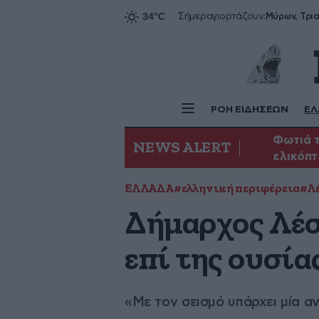
Σήμερα
γιορτάζουν:
ΡΟΗ ΕΙΔΗΣΕΩΝ
ΕΛ
Φωτιά τ
NEWS ALERT
ελικόπ
ΕΛΛΑΔΑ
#ελληνική περιφέρεια
#Λ
Δήμαρχος Λέσ
επί της ουσία
«Με τον σεισμό υπάρχει μία α