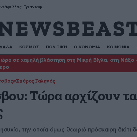
Μύρων, Τριαντάφυλλος, Τριανταφυλλιά, Φυλλιώ, Ρόζα
ΛΑΔΑ
ΚΟΣΜΟΣ
ΠΟΛΙΤΙΚΗ
ΟΙΚΟΝΟΜΙΑ
ΚΟΙΝΩΝΙΑ
ώρα σε χαμηλή βλάστηση στη Μικρή Βίγλα, στη Νάξο –
τερο
έσβος
#Σπύρος Γαληνός
βου: Τώρα αρχίζουν τ
ς
νησυχία, την οποία όμως θεωρώ πρόσκαιρη διότι δε