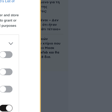
B’s List of
κατηγορούμενο για τη
δολοφονία της
Ελίζαμπεθ Ρος:
er and store
«Είμαστε
to grant or
συντετριμμένοι – Δεν
έδειξε ποτέ ότι ήταν
ed purposes
ικανός για κάτι τέτοιο»
Το φαραωνικών
διαστάσεων κτίριο που
χτίζει ο Έλον Μασκ
λέγεται Terafab και θα
κοστίσει 16,8 δισ.
δολάρια