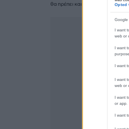
θα πρέπει και να ανακοινώνονται
Opted 
Google 
I want t
web or d
I want t
purpose
I want 
I want t
web or d
I want t
or app.
I want t
I want t