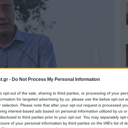
.gr -
Do Not Process My Personal Information
 από την αύξηση των μεταναστευτικών και
to opt-out of the sale, sharing to third parties, or processing of your per
άφερε. Όπως μας επισήμανε ο δήμαρχος, «ο
formation for targeted advertising by us, please use the below opt-out s
ης και μάλιστα σημαντικής για φέτος αλλά τώρα
r selection. Please note that after your opt-out request is processed y
χία την οποία όμως θεωρώ πρόσκαιρη διότι δεν
eing interest-based ads based on personal information utilized by us or
disclosed to third parties prior to your opt-out. You may separately opt-
ιγμιαίος και δεν υπάρχει λόγος να ακυρώσει
losure of your personal information by third parties on the IAB’s list of
α είναι σε εξαιρετική κατάσταση. Δεν υπάρχει