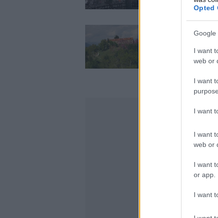
Opted 
Google 
Σε ύφεση η φωτιά
I want t
web or d
I want t
purpose
I want 
I want t
web or d
I want t
or app.
I want t
I want t