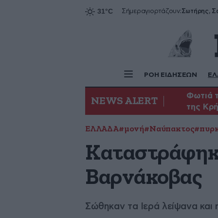
Σήμερα
γιορτάζουν:
ΡΟΗ ΕΙΔΗΣΕΩΝ
ΕΛ
Φωτιά τ
NEWS ALERT
της Κρ
ΕΛΛΑΔΑ
#μονή
#Ναύπακτος
#πυρ
Καταστράφηκε
Βαρνάκοβας
Σώθηκαν τα Ιερά λείψανα και 