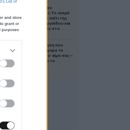
B’s List of
Ο Στράτος
Τζώρτζογλου
αποκαλύπτει: Το νεκρό
er and store
έμβρυο στο σπίτι της
to grant or
Μαρίας Γεωργιάδου και
ο εγκλεισμός στο
ed purposes
ψυχιατρείο
Η απλή άσκηση που
μειώνει γρήγορα το
σάκχαρο στο αίμα σας –
Και δεν είναι το
περπάτημα