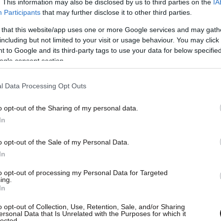
. This information may also be disclosed by us to third parties on the
IA
Participants
that may further disclose it to other third parties.
 that this website/app uses one or more Google services and may gath
including but not limited to your visit or usage behaviour. You may click 
 to Google and its third-party tags to use your data for below specifi
ogle consent section.
l Data Processing Opt Outs
o opt-out of the Sharing of my personal data.
In
o opt-out of the Sale of my Personal Data.
In
to opt-out of processing my Personal Data for Targeted
ing.
In
ε σε μοναστήρι στην Ναύπακτο
o opt-out of Collection, Use, Retention, Sale, and/or Sharing
ersonal Data that Is Unrelated with the Purposes for which it
lected.