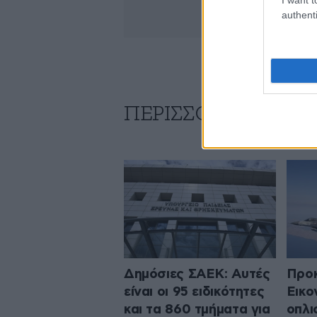
authenti
ΠΕΡΙΣΣΟΤΕΡΑ ΑΠΟ
Δημόσιες ΣΑΕΚ: Αυτές
Προκ
είναι οι 95 ειδικότητες
Εικο
και τα 860 τμήματα για
οπλι