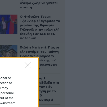
όνειρο ζωής να γίνεται
στάχτη
Ο Ντόναλντ Τραμπ
Τζούνιορ εξαγόρασε το
μερίδιο της Κίμπερλι
Γκίλφοϊλ στην πολυτελή
έπαυλη των 13,6 εκατ.
δολαρίων
Παλάτι Marivent: Πώς οι
κληρονόμοι του Ιωάννη
Σαριδάκη αφαίρεσαν
1.300 έργα τέχνης από
τη βασιλική οικογένεια
της Ισπανίας
sonal or
Αθηνά Ωνάση: Η
ection to
απρόσμενη εξέλιξη στη
διαμάχη με τον Γιάν
ou may
Τοπς – Η κίνηση με το
 personal
άλογο των 10
out of the
εκατομμυρίων ευρώ
 downstream