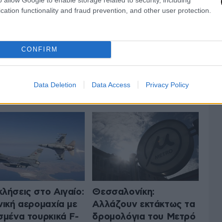
cation functionality and fraud prevention, and other user protection.
CONFIRM
 ΤΗΝ ΕΛΛΑΔΑ
ΟΛΑ ΤΑ ΑΡΘΡΑ
Data Deletion
Data Access
Privacy Policy
λήσεις στο Αιγαίο:
Θεσσαλονίκη:
νική αερομαχία με
Αλλάζουν εκτάκτως τα
σμένα τουρκικά F-
δρομολόγια του Μετρό