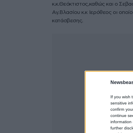
κ.κ.Θεόκτιστος,καθώς και ο Σεβ
Αγ.Βλασίου κ.κ Ιερόθεος οι οποί
κατάσβεσης.
Newsbeast
If you wish 
sensitive in
confirm you
continue se
information 
further disc