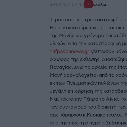
30·01·2017 09:45
σχόλια
3
Τεράστια είναι η καταστροφή πο
Η πυρκαγιά σύμφωνα με κάποιες
της Μονής και γρήγορα επεκτάθ
υλικών. Από την καταστροφική μ
nafpaktianews.gr
, γλύτωσαν μόνο
ο χώρος της έκθεσης. Διασώθηκαν
Παναγίας, ενώ το αρχείο της Μο
Μονή χρονολογείται από τα χρόν
εκ των Πνευματικών πυλώνων της
μεγάλη επιχείρηση της κατάσβεση
Ναύπακτο,την Πάτρα,το Αίγιο, τ
τον συντονισμό του διοικητή τω
αρχιπύραρχου κ.Κυριακόπουλου. 
από την πρώτη στιγμή ο Σεβασμ