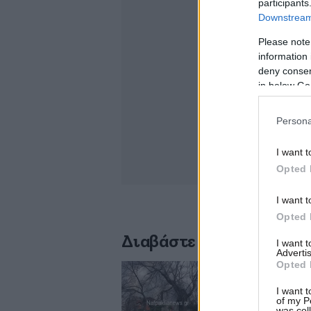
participants
Downstream 
Please note
information 
deny consent
in below Go
Persona
I want t
Opted 
I want t
Opted 
Διαβάστε σχετικά
I want 
Advertis
Opted 
Φωτιά εκδηλώθηκ
I want t
of my P
was col