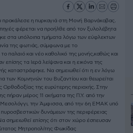
υ προκάλεσε η πυρκαγιά στη Μονή Βαρνάκοβας.
 πηγές φέρεται να προήλθε από τον ξυλολέβητα
ηκε στα υπόλοιπα τμήματα λόγω των εύφλεκτων
ανία της φωτιάς, σύμφωνα με το
 το παλαιό και νέο καθολικό της μονής,καθώς και
 επίσης τα Ιερά λείψανα και η εικόνα της
νής καταστράφηκε. Να σημειωθεί ότι η εν λόγω
ια των Κομνηνών του Βυζαντίου και θεωρείται
 Ορθοδοξίας της ευρύτερης περιοχής. Στην
ς πήραν μέρος 11 οχήματα της Π.Υ. από την
ο Μεσολόγγι, την Άμφισσα, από την 6η ΕΜΑΚ υπό
ν πυροσβεστικών δυνάμεων της περιφέρειας
Να σημειωθεί επίσης ότι στον χώρο έσπευσαν
ιώτατος Μητροπολίτης Φωκίδας