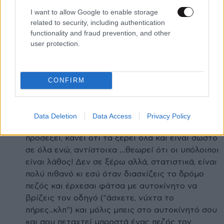
προσωπικών αναστολων.... Μάθε γελοιογραφία
I want to allow Google to enable storage
καλύτερα....
related to security, including authentication
functionality and fraud prevention, and other
Απαντήστε
0
0
user protection.
αν μιλάς μόνο...
08·07·2026 12:43
CONFIRM
για τον εαυτό σου... εσύ μόνο ξέρεις αν
σκέφτεσαι πριν κρίνεις. Ο Αρκάς όμως δεν
αναφερόταν αποκλειστικά σε σένα αλλά στο
Data Deletion
Data Access
Privacy Policy
95% του πληθυσμού που, αν δεν το έχεις
προσέξει, κάνει ότι τα ξέρει όλα και είναι σωστό
σε όλα ενώ, αντίστοιχα ...θεωρεί ότι οι υπόλοιποι
είναι λάθος! Δεν σε ξέρω αλλά, στατιστικά, είναι
πολύ πιθανό κι εσύ όταν διασχίζεις το δρόμο
πεζός και έρχεσαι φάτσα με αυτοκίνητο να
βρίζεις τον οδηγό ("άσχετε, νύχτα το
πήρες..κλπ") και μόλις μπεις στο αυτοκίνητό σου
και σου πεταχτεί μπροστά ένας πεζός τον