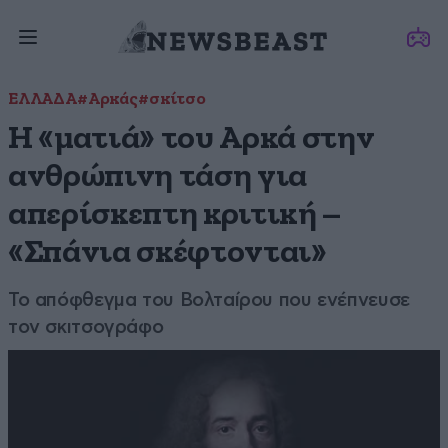
ΕΛΛΑΔΑ
#Αρκάς
#σκίτσο
Η «ματιά» του Αρκά στην
ανθρώπινη τάση για
απερίσκεπτη κριτική –
«Σπάνια σκέφτονται»
Το απόφθεγμα του Βολταίρου που ενέπνευσε
τον σκιτσογράφο