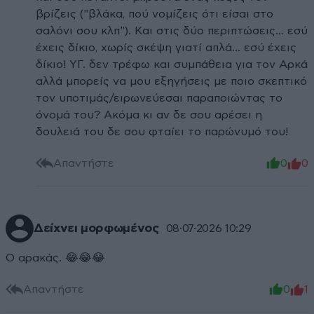
βρίζεις ("βλάκα, πού νομίζεις ότι είσαι στο
σαλόνι σου κλπ"). Και στις δύο περιπτώσεις... εσύ
έχεις δίκιο, χωρίς σκέψη γιατί απλά... εσύ έχεις
δίκιο! ΥΓ. δεν τρέφω και συμπάθεια για τον Αρκά
αλλά μπορείς να μου εξηγήσεις με ποιο σκεπτικό
τον υποτιμάς/ειρωνεύεσαι παραποιώντας το
όνομά του? Ακόμα κι αν δε σου αρέσει η
δουλειά του δε σου φταίει το παρώνυμό του!
Απαντήστε
0
0
Δείχνει μορφωμένος
08·07·2026 10:29
Ο αρακάς. 😂😂😂
Απαντήστε
0
1