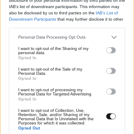
disclosure of your personal information by third parties on the
IAB’s list of downstream participants. This information may
also be disclosed by us to third parties on the
IAB’s List of
Downstream Participants
that may further disclose it to other
third parties.
συμφωνώ απόλυτα
08·07·2026 22:22
Please note that this website/app uses one or more Google
Personal Data Processing Opt Outs
αν οι άνθρωποι σκέφτονταν δεν θα κυβερνούσε ο
services and may gather and store information including but
Μητσοτάκης ούτε μια μέρα
not limited to your visit or usage behaviour. You may click to
I want to opt-out of the Sharing of my
personal data.
grant or deny consent to Google and its third-party tags to
Opted In
Απαντήστε
0
0
use your data for below specified purposes in below Google
consent section.
I want to opt-out of the Sale of my
Personal Data.
Opted In
I want to opt-out of processing my
Personal Data for Targeted Advertising.
Opted In
I want to opt-out of Collection, Use,
Retention, Sale, and/or Sharing of my
Personal Data that Is Unrelated with the
Purposes for which it was collected.
Opted Out