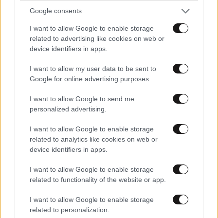
Google consents
I want to allow Google to enable storage
related to advertising like cookies on web or
device identifiers in apps.
I want to allow my user data to be sent to
ειδαμε
08·07·2026 12:40
Google for online advertising purposes.
και τη σκεψη την δικη σου .............τι να ............σου πω
I want to allow Google to send me
......... βρε ουστ
personalized advertising.
Απαντήστε
0
0
I want to allow Google to enable storage
related to analytics like cookies on web or
device identifiers in apps.
I want to allow Google to enable storage
Αρακα μου....
08·07·2026 11:34
related to functionality of the website or app.
για να κρίνω....εχω σκεφτεί πρώτα.....επομένως
I want to allow Google to enable storage
διάβασε όλον τον Βολταιρο....και τον λογικό
related to personalization.
θετικισμο....και μην πουλάς αμπελοφιλοσοφια λόγω