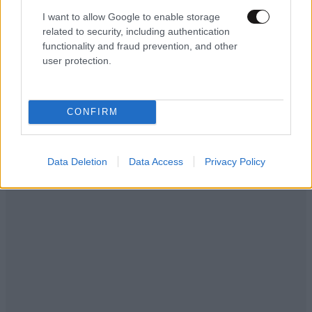
– Τι λένε μάρτυρες για τη 42χρονη Ολλανδή
I want to allow Google to enable storage
που πνίγηκε προσπαθώντας να σώσει τη φίλη
related to security, including authentication
της
functionality and fraud prevention, and other
user protection.
CONFIRM
Data Deletion
Data Access
Privacy Policy