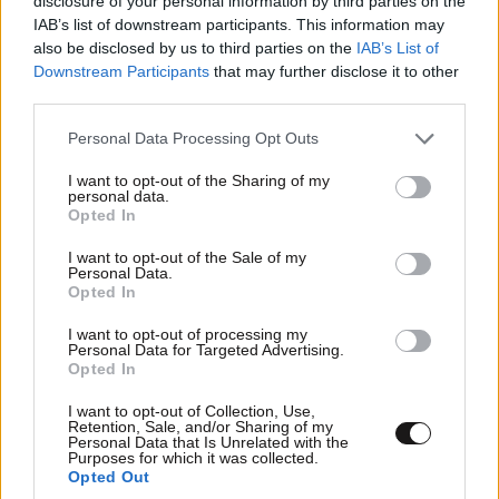
disclosure of your personal information by third parties on the
Κι ειχα την εντυπωση πως θα μεταφερουν
IAB’s list of downstream participants. This information may
στελεχη της ΕΜΟΔΕ στα μετωπα.Ευτυχως μου
also be disclosed by us to third parties on the
IAB’s List of
ανοιξες τα ματια
Downstream Participants
that may further disclose it to other
third parties.
Απαντήστε
0
0
Please note that this website/app uses one or more Google
Personal Data Processing Opt Outs
services and may gather and store information including but
not limited to your visit or usage behaviour. You may click to
I want to opt-out of the Sharing of my
personal data.
grant or deny consent to Google and its third-party tags to
Opted In
use your data for below specified purposes in below Google
consent section.
I want to opt-out of the Sale of my
Personal Data.
Opted In
I want to opt-out of processing my
Personal Data for Targeted Advertising.
Opted In
I want to opt-out of Collection, Use,
Retention, Sale, and/or Sharing of my
Personal Data that Is Unrelated with the
Purposes for which it was collected.
Opted Out