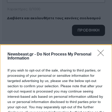
Xαρακτήρες: 0/1000
Διαβάστε και ακολουθήστε τους κανόνες σχολιασμού
ΠΡΟΣΘΗΚΗ
Newsbeast.gr -
Do Not Process My Personal
Λαμεος
10·06·2026 16:37
Information
Αυτά δεν είναι για να σβήνουν φωτιές αλλά για να
If you wish to opt-out of the sale, sharing to third parties, or
κόβουν βόλτες γραβατομένοι με το [...] που
processing of your personal or sensitive information for
κουβαλάνε παρέα
targeted advertising by us, please use the below opt-out
section to confirm your selection. Please note that after your
Απαντήστε
0
0
opt-out request is processed you may continue seeing
interest-based ads based on personal information utilized by
us or personal information disclosed to third parties prior to
Ευτυχως
10·06·2026 19:55
your opt-out. You may separately opt-out of the further