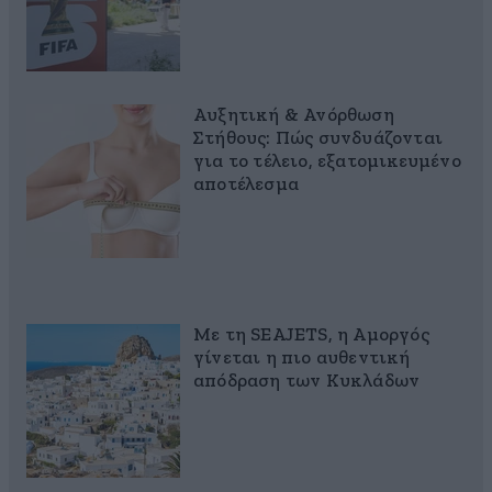
Αυξητική & Ανόρθωση
Στήθους: Πώς συνδυάζονται
για το τέλειο, εξατομικευμένο
αποτέλεσμα
Με τη SEAJETS, η Αμοργός
γίνεται η πιο αυθεντική
απόδραση των Κυκλάδων