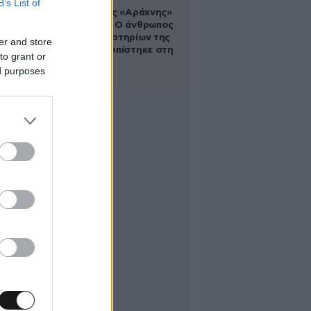
B’s List of
Στα ίχνη της «Αράχνης»
του Άσαντ: Ο άνθρωπος
των βασανιστηρίων της
er and store
Συρίας εντοπίστηκε στη
to grant or
Ρωσία
ed purposes