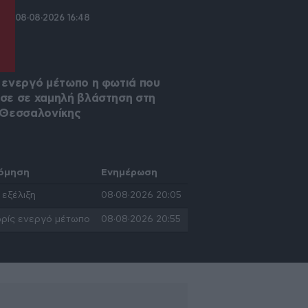
08·08·2026 16:48
08·08·2026 03
 ενεργό μέτωπο η φωτιά που
Καλύτερη εικόνα απ
σε σε χαμηλή βλάστηση στη
Βελεστίνο – Υπό με
 Θεσσαλονίκης
πυρκαγιά
όμηση
Ενημέρωση
08·08·2026 20:05
 εξέλιξη
08·08·2026 20:55
ρίς ενεργό μέτωπο