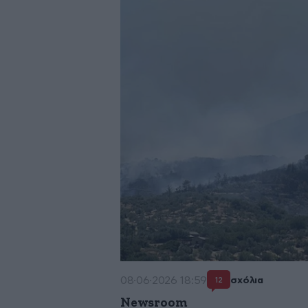
08·06·2026 18:59
σχόλια
12
Newsroom