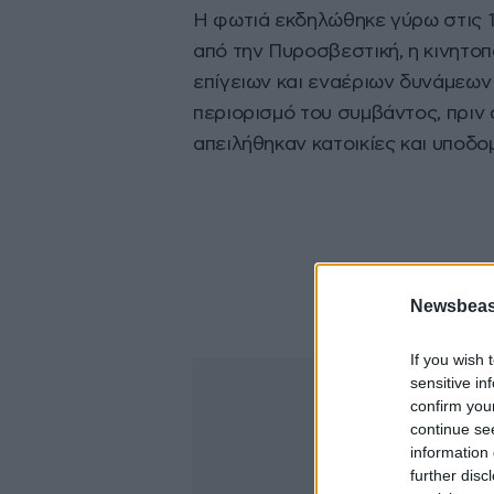
Η φωτιά εκδηλώθηκε γύρω στις 1
από την Πυροσβεστική, η κινητοπ
επίγειων και εναέριων δυνάμεων
περιορισμό του συμβάντος, πριν 
απειλήθηκαν κατοικίες και υποδο
Newsbeast
If you wish 
sensitive in
confirm you
continue se
information 
further disc