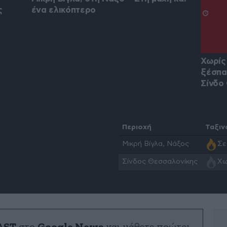
ς
ένα ελικόπτερο
Χωρίς
ξέσπα
Σίνδο
Περιοχή
Ταξιν
Μικρή Βίγλα, Νάξος
Σε
Σίνδος Θεσσαλονίκης
Χω