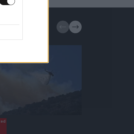
ted
Updated