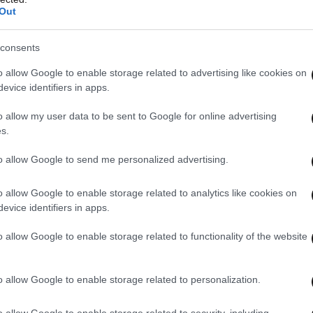
Out
consents
μμετέχουν συνολικά 106 πυροσβέστες με 5
άτων της 1ης, 6ης και 9ης Ε.ΜΟ.Δ.Ε., 30
o allow Google to enable storage related to advertising like cookies on
evice identifiers in apps.
ς εθελοντών. Από αέρος επιχειρούν περιοδικά 3
των οποίων το ένα για τον εναέριο συντονισμό
o allow my user data to be sent to Google for online advertising
s.
to allow Google to send me personalized advertising.
σης παρέχουν υδροφόρες και μηχανήματα έργου
ελοποννήσου
o allow Google to enable storage related to analytics like cookies on
evice identifiers in apps.
ρκεια του συμβάντος το ΕΣΚΕΔΙΚ λαμβάνει
o allow Google to enable storage related to functionality of the website
 οπτικής και θερμικής κάμερας.
o allow Google to enable storage related to personalization.
o allow Google to enable storage related to security, including