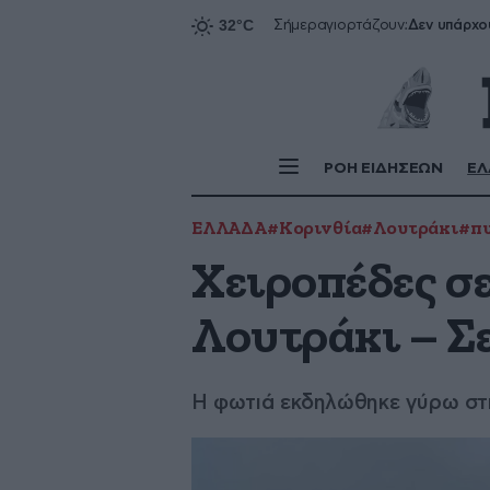
Δεν υπάρχο
Σήμερα
γιορτάζουν:
ΡΟΗ ΕΙΔΗΣΕΩΝ
ΕΛ
ΕΛΛΑΔΑ
#Κορινθία
#Λουτράκι
#π
Χειροπέδες σε
Λουτράκι – Σ
Η φωτιά εκδηλώθηκε γύρω στις