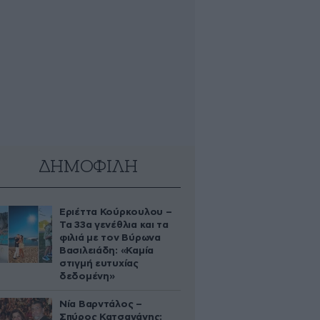
ΔΗΜΟΦΙΛΗ
Εριέττα Κούρκουλου –
Τα 33α γενέθλια και τα
φιλιά με τον Βύρωνα
Βασιλειάδη: «Καμία
στιγμή ευτυχίας
δεδομένη»
Νία Βαρντάλος –
Σπύρος Κατσαγάνης: