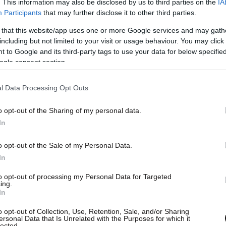
. This information may also be disclosed by us to third parties on the
IA
Participants
that may further disclose it to other third parties.
 that this website/app uses one or more Google services and may gath
including but not limited to your visit or usage behaviour. You may click 
 to Google and its third-party tags to use your data for below specifi
ogle consent section.
l Data Processing Opt Outs
o opt-out of the Sharing of my personal data.
In
o opt-out of the Sale of my Personal Data.
In
to opt-out of processing my Personal Data for Targeted
ing.
In
o opt-out of Collection, Use, Retention, Sale, and/or Sharing
ersonal Data that Is Unrelated with the Purposes for which it
lected.