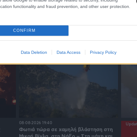
cation functionality and fraud prevention, and other user protection.
CONFIRM
Data Deletion
Data Access
Privacy Policy
08·08·2026 19:40
Upda
ς
Φωτιά τώρα σε χαμηλή βλάστηση στη
Μικρή Βίγλα, στη Νάξο – Στη μάχη και