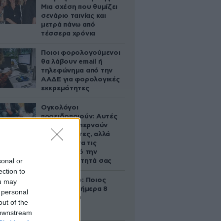
Μια σχέση που θυμίζει
σενάριο ταινίας και
μετρά πάνω από
τέσσερα χρόνια
Ποιοι φορολογούμενοι
θα λάβουν email ή
τηλεφώνημα από την
ΑΑΔΕ για φορολογικές
εκκρεμότητες
Ογκολόγοι
προειδοποιούν: Αυτές
οι τροφές, περνούν
απαρατήρητες, αλλά
καλό είναι να τις
βγάλετε από την
sonal or
καθημερινότητά σας
ection to
Εορτολόγιο: Ποιος
ou may
γιορτάζει σήμερα 8
 personal
Αυγούστου
out of the
 downstream