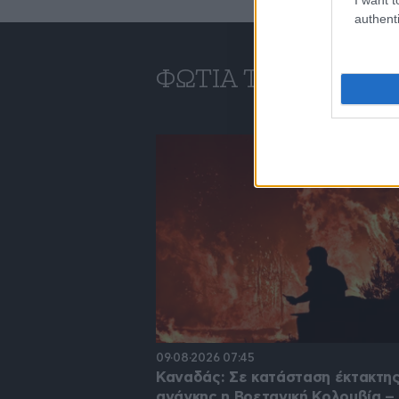
authenti
ΦΩΤΙΆ ΤΏΡΑ
09·08·2026 07:45
Καναδάς: Σε κατάσταση έκτακτη
ανάγκης η Βρετανική Κολομβία –