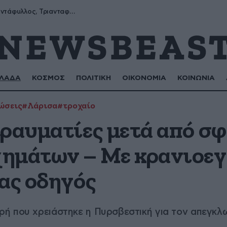
Μύρων, Τριαντάφυλλος, Τριανταφυλλιά, Φυλλιώ, Ρόζα
ΛΑΔΑ
ΚΟΣΜΟΣ
ΠΟΛΙΤΙΚΗ
ΟΙΚΟΝΟΜΙΑ
ΚΟΙΝΩΝΙΑ
ώσεις
#Λάρισα
#τροχαίο
τραυματίες μετά από σ
ημάτων – Με κρανιοεγ
νας οδηγός
ή που χρειάστηκε η Πυρσβεστική για τον απεγκ