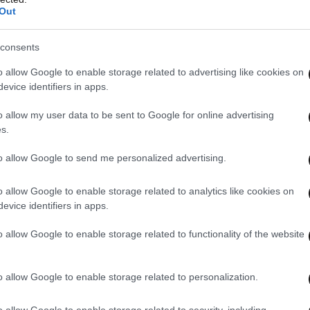
Out
μένος περπατούσε στην Εθνική Οδό από την
 έξοδο Βαρυμπόμπης – Έκανε ζικ-ζακ στο δρόμο
consents
o allow Google to enable storage related to advertising like cookies on
evice identifiers in apps.
o allow my user data to be sent to Google for online advertising
στην εθνική στο ύψος της Βαρυμπόμπης – Δύο
s.
to allow Google to send me personalized advertising.
o allow Google to enable storage related to analytics like cookies on
evice identifiers in apps.
τη Λαμία: Οδηγός παραβίασε στοπ και εμβόλισε
ε τούμπες μέσα στην πόλη
o allow Google to enable storage related to functionality of the website
o allow Google to enable storage related to personalization.
o allow Google to enable storage related to security, including