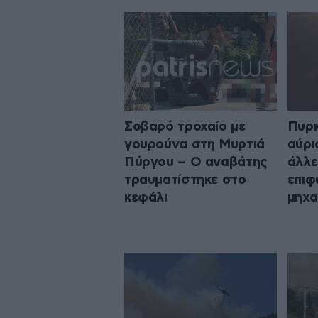
Σοβαρό τροχαίο με
Πυρκ
γουρούνα στη Μυρτιά
αύρι
Πύργου – Ο αναβάτης
άλλε
τραυματίστηκε στο
επιφ
κεφάλι
μηχα