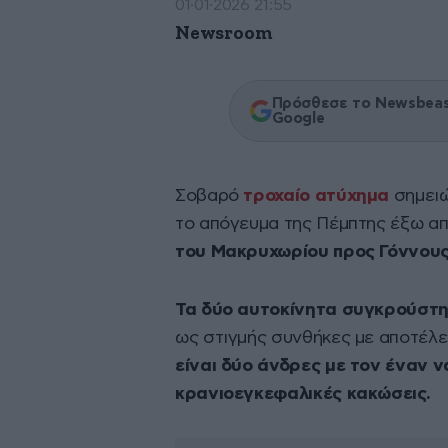
01·01·2026 21:55
Newsroom
Πρόσθεσε το Newsbeast
Google
Σοβαρό
τροχαίο ατύχημα
σημειώ
το απόγευμα της Πέμπτης έξω α
του Μακρυχωρίου προς Γόννου
Τα δύο αυτοκίνητα συγκρούστ
ως στιγμής συνθήκες με αποτέλ
είναι δύο άνδρες με τον έναν 
κρανιοεγκεφαλικές κακώσεις.