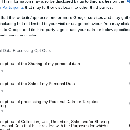
. This information may also be disclosed by us to third parties on the
IA
Participants
that may further disclose it to other third parties.
 that this website/app uses one or more Google services and may gath
including but not limited to your visit or usage behaviour. You may click 
 to Google and its third-party tags to use your data for below specifi
ogle consent section.
l Data Processing Opt Outs
ιάστηκε μάλιστα να γίνει
απεγκλωβισμός
από
είο έσπευσαν δύο ασθενοφόρα του ΕΚΑΒ που
o opt-out of the Sharing of my personal data.
 στο εφημερεύον Πανεπιστημιακό Νοσοκομείο
In
των βοηθειών.
o opt-out of the Sale of my Personal Data.
In
 η Τροχαία.
to opt-out of processing my Personal Data for Targeted
ing.
In
o opt-out of Collection, Use, Retention, Sale, and/or Sharing
ersonal Data that Is Unrelated with the Purposes for which it
lected.