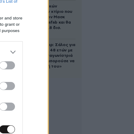
B’s List of
Το φαραωνικών
διαστάσεων κτίριο που
χτίζει ο Έλον Μασκ
er and store
λέγεται Terafab και θα
to grant or
κοστίσει 16,8 δισ.
ed purposes
δολάρια
Ρίτσαρντ Γκιρ: Σάλος για
τη διαφορά 48 ετών με
τη συμπρωταγωνίστριά
του – «Θα μπορούσε να
είναι εγγονή του»