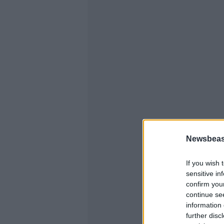
Newsbeast
If you wish 
sensitive in
confirm you
continue se
information 
further disc