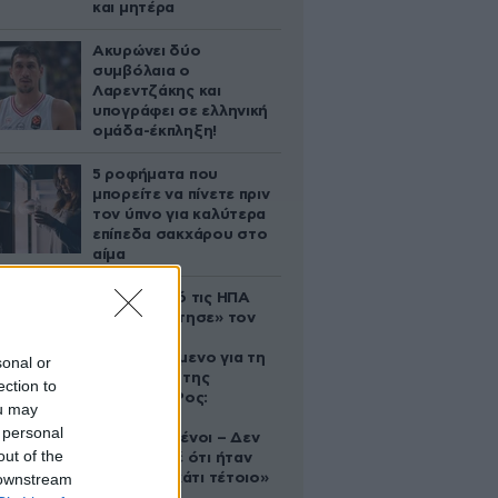
και μητέρα
Ακυρώνει δύο
συμβόλαια ο
Λαρεντζάκης και
υπογράφει σε ελληνική
ομάδα-έκπληξη!
5 ροφήματα που
μπορείτε να πίνετε πριν
τον ύπνο για καλύτερα
επίπεδα σακχάρου στο
αίμα
Ζευγάρι από τις ΗΠΑ
που «υιοθέτησε» τον
Αφγανό
κατηγορούμενο για τη
sonal or
δολοφονία της
ection to
Ελίζαμπεθ Ρος:
ou may
«Είμαστε
 personal
συντετριμμένοι – Δεν
out of the
έδειξε ποτέ ότι ήταν
 downstream
ικανός για κάτι τέτοιο»