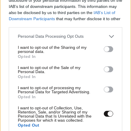
disclosure of your personal information by third parties on the
ΠΡΟΣΘΕΣΤΕ ΤΟ ΣΧΟΛΙΟ ΣΑΣ
IAB’s list of downstream participants. This information may
also be disclosed by us to third parties on the
IAB’s List of
Downstream Participants
that may further disclose it to other
third parties.
Please note that this website/app uses one or more Google
Personal Data Processing Opt Outs
services and may gather and store information including but
not limited to your visit or usage behaviour. You may click to
I want to opt-out of the Sharing of my
personal data.
grant or deny consent to Google and its third-party tags to
Opted In
use your data for below specified purposes in below Google
consent section.
I want to opt-out of the Sale of my
Personal Data.
Xαρακτήρες: 0/1000
Opted In
Διαβάστε και ακολουθήστε τους κανόνες σχολιασμού
I want to opt-out of processing my
Personal Data for Targeted Advertising.
Opted In
ΠΡΟΣΘΗΚΗ
I want to opt-out of Collection, Use,
Retention, Sale, and/or Sharing of my
Personal Data that Is Unrelated with the
Purposes for which it was collected.
Opted Out
TRENDING