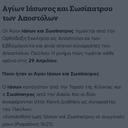
Αγίων Ιάσωνος και Σωσίπατρου
των Αποστόλων
Οι Άγιοι
Ιάσων και Σωσίπατρος
τιμώνται από την
Ορθόδοξη Εκκλησία ως Απόστολοι εκ των
Εβδομήκοντα και είναι στενοί συνεργάτες του
Αποστόλου Παύλου. Η μνήμη τους τιμάται κάθε
χρόνο στις
29 Απριλίου
.
Ποιοι ήταν οι Άγιοι Ιάσων και Σωσίπατρος
Ο
Ιάσων
καταγόταν από την Ταρσό της Κιλικίας και
ο
Σωσίπατρος
από την Αχαΐα. Και οι δύο
αναφέρονται στην Καινή Διαθήκη ως συνεργάτες
του Παύλου:
«Ἐσπάσθητε ὑμᾶς Ἰάσων καὶ Σωσίπατρος οἱ συγγενεῖς
μου»
(Ρωμαίους 16:21).