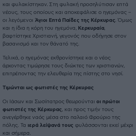
και φυλακίστηκαν. Στη φυλακή προσηλύτισαν επτά
νέους, τους οποίους και αποκεφάλισε ο ηγεμόνας –
οι λεγόμενοι
Άγιοι Επτά Παίδες της Κέρκυρας
. Όμως
και η ίδια η κόρη του ηγεμόνα,
Κερκυραία
,
βαφτίστηκε Χριστιανή, γεγονός που οδήγησε στον
βασανισμό και τον θάνατό της.
Τελικά, ο ηγεμόνας εκθρονίστηκε και ο νέος
άρχοντας τιμώρησε τους διώκτες των χριστιανών,
επιτρέποντας την ελευθερία της πίστης στο νησί.
Τιμώνται ως φωτιστές της Κέρκυρας
Οι Ιάσων και Σωσίπατρος θεωρούνται
οι πρώτοι
φωτιστές της Κέρκυρας
, και προς τιμήν τους
ανεγέρθηκε ναός μέσα στο παλαιό Φρούριο της
πόλης. Τα
ιερά λείψανά τους
φυλάσσονται εκεί μέχρι
και σήμερα.