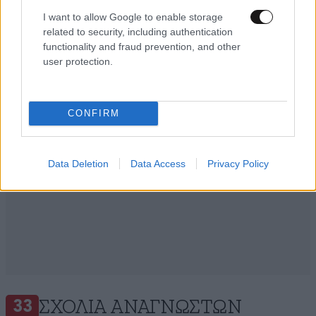
I want to allow Google to enable storage
Ακολουθήστε το
NEWSBEAST
στο
Google News
related to security, including authentication
και μάθετε πρώτοι όλες τις ειδήσεις
functionality and fraud prevention, and other
user protection.
CONFIRM
Data Deletion
Data Access
Privacy Policy
ΣΧΌΛΙΑ ΑΝΑΓΝΩΣΤΏΝ
33