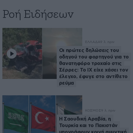
Ροή Ειδήσεων
ΕΛΛΑΔΑ
9 λ. πριν
Οι πρώτες δηλώσεις του
οδηγού του φορτηγού για το
θανατηφόρο τροχαίο στις
Σέρρες: Το ΙΧ είχε χάσει τον
έλεγχο, έφυγε στο αντίθετο
ρεύμα
ΚΟΣΜΟΣ
9 λ. πριν
Η Σαουδική Αραβία, η
Τουρκία και το Πακιστάν
υπογράφουν κοινή αμυντική