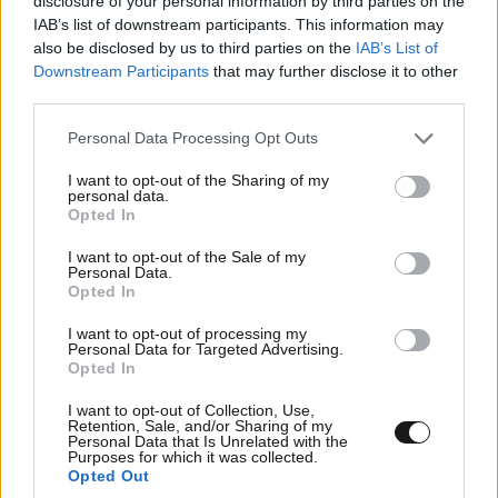
disclosure of your personal information by third parties on the
γραμμή
IAB’s list of downstream participants. This information may
also be disclosed by us to third parties on the
IAB’s List of
Downstream Participants
that may further disclose it to other
third parties.
Please note that this website/app uses one or more Google
Personal Data Processing Opt Outs
services and may gather and store information including but
not limited to your visit or usage behaviour. You may click to
I want to opt-out of the Sharing of my
personal data.
grant or deny consent to Google and its third-party tags to
Opted In
use your data for below specified purposes in below Google
consent section.
I want to opt-out of the Sale of my
Personal Data.
Opted In
I want to opt-out of processing my
Personal Data for Targeted Advertising.
Opted In
I want to opt-out of Collection, Use,
Σαρωτικοί έλεγχοι στις παραλίες: Drones
Retention, Sale, and/or Sharing of my
Personal Data that Is Unrelated with the
αποκάλυψαν παρανομίες – Σφραγίσματα και
Purposes for which it was collected.
πρόστιμα-φωτιά
Opted Out