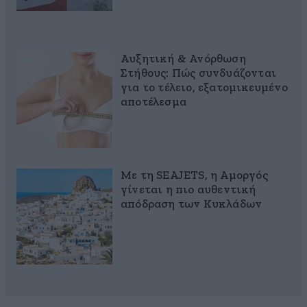
Αυξητική & Ανόρθωση
Στήθους: Πώς συνδυάζονται
για το τέλειο, εξατομικευμένο
αποτέλεσμα
Με τη SEAJETS, η Αμοργός
γίνεται η πιο αυθεντική
απόδραση των Κυκλάδων