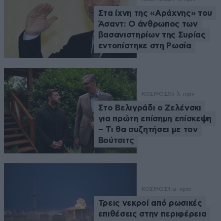
Στα ίχνη της «Αράχνης» του
Άσαντ: Ο άνθρωπος των
βασανιστηρίων της Συρίας
εντοπίστηκε στη Ρωσία
ΚΟΣΜΟΣ
55 λ. πριν
Στο Βελιγράδι ο Ζελένσκι
για πρώτη επίσημη επίσκεψη
– Τι θα συζητήσει με τον
Βούτσιτς
ΚΟΣΜΟΣ
1 ω. πριν
Τρεις νεκροί από ρωσικές
επιθέσεις στην περιφέρεια