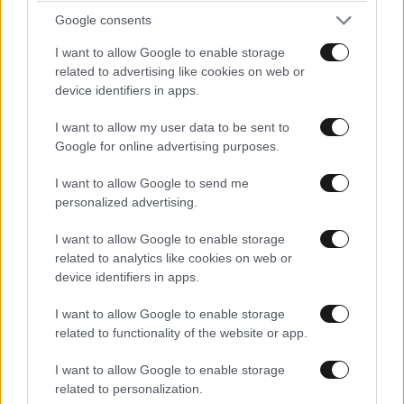
MIΛΑΝΕ ΟΙ
31·03·2024
Google consents
00:30
ΦΩΤΟΠΟΥΛΟΙ
I want to allow Google to enable storage
του Συνδικαλισμού που κατέβαζαν τους
related to advertising like cookies on web or
διακόπτες για να ταλαιπωρηθούν οι ΕΠΙΒΑΤΕΣ.
device identifiers in apps.
Απαντήστε
0
0
I want to allow my user data to be sent to
Google for online advertising purposes.
I want to allow Google to send me
personalized advertising.
Χειριστής
30·03·2024 22:10
I want to allow Google to enable storage
Μην φοβάστε τα πάντα είναι τέλεια !! Τα δικά τους
related to analytics like cookies on web or
παιδιά ταξιδεύουν με λιαρ τζετ πλερωμένα απο εμάς !!
device identifiers in apps.
Απαντήστε
0
0
I want to allow Google to enable storage
related to functionality of the website or app.
I want to allow Google to enable storage
related to personalization.
TRENDING