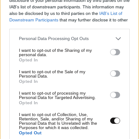
disclosure of your personal information by third parties on the
IAB’s list of downstream participants. This information may
also be disclosed by us to third parties on the
IAB’s List of
Downstream Participants
that may further disclose it to other
third parties.
ειπαν να το
30·03·2024 23:05
Please note that this website/app uses one or more Google
Personal Data Processing Opt Outs
services and may gather and store information including but
γυρισουν σε ατμοκίνητο, με καρβουνο....
not limited to your visit or usage behaviour. You may click to
I want to opt-out of the Sharing of my
personal data.
grant or deny consent to Google and its third-party tags to
Opted In
Απαντήστε
0
0
use your data for below specified purposes in below Google
consent section.
I want to opt-out of the Sale of my
Personal Data.
Opted In
Yiannisg
30·03·2024 22:41
I want to opt-out of processing my
Personal Data for Targeted Advertising.
Opted In
Τα [...] που θέλουν ιδιωτικοποίηση τον ΜΜΜ σαν τον
προαστιακό να τα βλέπουν αυτά.
I want to opt-out of Collection, Use,
Retention, Sale, and/or Sharing of my
Personal Data that Is Unrelated with the
Απαντήστε
0
0
Purposes for which it was collected.
Opted Out