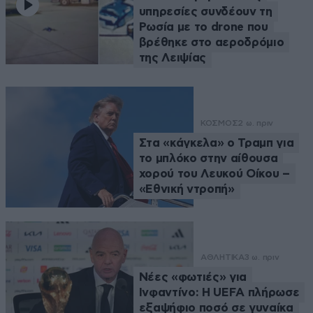
υπηρεσίες συνδέουν τη
Ρωσία με το drone που
βρέθηκε στο αεροδρόμιο
της Λειψίας
ΚΟΣΜΟΣ
2 ω. πριν
Στα «κάγκελα» ο Τραμπ για
το μπλόκο στην αίθουσα
χορού του Λευκού Οίκου –
«Εθνική ντροπή»
ΑΘΛΗΤΙΚΑ
3 ω. πριν
Νέες «φωτιές» για
Ινφαντίνο: Η UEFA πλήρωσε
εξαψήφιο ποσό σε γυναίκα