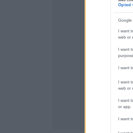
Opted 
Google 
I want t
web or d
I want t
purpose
I want 
I want t
web or d
I want t
or app.
I want t
I want t