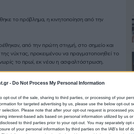
θηκε το πρόβλημα, η κινητοποίηση από την
έθηκαν, από την πρώτη στιγμή, στο σημείο και
 της νύχτας, προκειμένου να πραγματοποιηθεί το
, νωρίς το πρωί, εκ νέου η ασφαλτόστρωση.
μβριο του 1992, προπαραμονές Χριστουγέννων, οι
.gr -
Do Not Process My Personal Information
ς που εργάζονταν στο υποκατάστημα επί της
υργεί εκεί η Eurobank) διαπίστωσαν πως
to opt-out of the sale, sharing to third parties, or processing of your per
formation for targeted advertising by us, please use the below opt-out s
θωρακισμένο θησαυροφυλάκιο όπου βρίσκονταν
r selection. Please note that after your opt-out request is processed y
στωτικού ιδρύματος. Από τις 1.151 θυρίδες,
eing interest-based ads based on personal information utilized by us or
τιμο περιεχόμενό τους να έχει κλαπεί. Σύμφωνα
disclosed to third parties prior to your opt-out. You may separately opt-
losure of your personal information by third parties on the IAB’s list of
ν κλοπιμαίων άγγιξε τα 5 δισεκατομμύρια