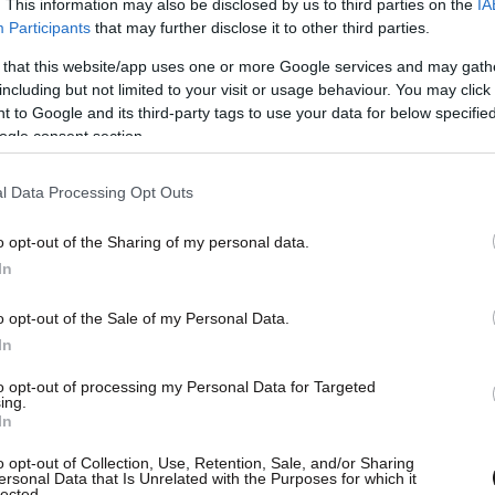
. This information may also be disclosed by us to third parties on the
IA
Participants
that may further disclose it to other third parties.
 that this website/app uses one or more Google services and may gath
πόγειο με τις θυρίδες, είχαν ανοίξει ένα τούνελ
including but not limited to your visit or usage behaviour. You may click 
 ποταμού Ιλισού, που περνά κάτω από την οδό
 to Google and its third-party tags to use your data for below specifi
ogle consent section.
ς περίπου 25 μέτρα και ήταν αριστοτεχνικά
εια αυτή διαδρομή είχαν τοποθετηθεί μέχρι και
l Data Processing Opt Outs
α βαγονέτο που έβγαζε έξω τα μπάζα του
ιληφθεί όσα συνέβαιναν. Μάλιστα, το σκάψιμο
o opt-out of the Sharing of my personal data.
 ακόμη και μήνες.
In
o opt-out of the Sale of my Personal Data.
In
to opt-out of processing my Personal Data for Targeted
ing.
In
o opt-out of Collection, Use, Retention, Sale, and/or Sharing
ersonal Data that Is Unrelated with the Purposes for which it
lected.