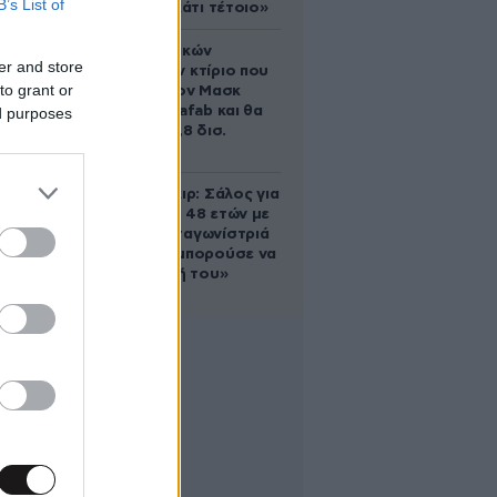
B’s List of
ικανός για κάτι τέτοιο»
Το φαραωνικών
er and store
διαστάσεων κτίριο που
to grant or
χτίζει ο Έλον Μασκ
λέγεται Terafab και θα
ed purposes
κοστίσει 16,8 δισ.
δολάρια
Ρίτσαρντ Γκιρ: Σάλος για
τη διαφορά 48 ετών με
τη συμπρωταγωνίστριά
του – «Θα μπορούσε να
είναι εγγονή του»