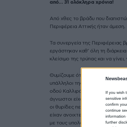
από… 31 ολόκληρα χρόνια!
Από χθες το βράδυ που διαπιστώ
Περιφέρεια Αττικής ήταν άμεση.
Τα συνεργεία της Περιφέρειας βρ
εργάστηκαν καθ’ όλη τη διάρκεια
κλείσιμο της τρύπας και να γίνει
Θυμίζουμε ότι τον μακρινό Δεκέ
Newsbeast
υπάλληλοι της Τράπεζας Εργασία
οδού Καλλιρόης 19 (σήμερα λειτο
If you wish 
sensitive in
άγνωστοι είχαν παραβιάσει το 
confirm you
οι θυρίδες πελατών του χρηματοπι
continue se
είχαν ανοιχτεί οι 301 με το πολύ
information 
further disc
με τους υπολογισμούς, η αξία τω