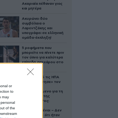
Ακαριαία πέθαναν γιος
και μητέρα
Ακυρώνει δύο
συμβόλαια ο
Λαρεντζάκης και
υπογράφει σε ελληνική
ομάδα-έκπληξη!
5 ροφήματα που
μπορείτε να πίνετε πριν
τον ύπνο για καλύτερα
επίπεδα σακχάρου στο
αίμα
Ζευγάρι από τις ΗΠΑ
που «υιοθέτησε» τον
sonal or
Αφγανό
ection to
κατηγορούμενο για τη
δολοφονία της
ou may
Ελίζαμπεθ Ρος:
 personal
«Είμαστε
out of the
συντετριμμένοι – Δεν
 downstream
έδειξε ποτέ ότι ήταν