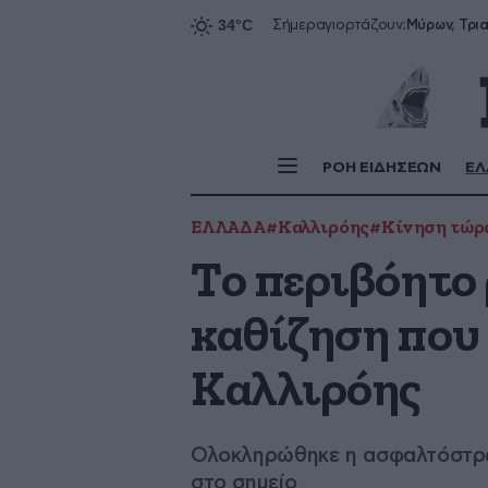
Σήμερα
γιορτάζουν:
ΡΟΗ ΕΙΔΗΣΕΩΝ
ΕΛ
ΕΛΛΑΔΑ
#Καλλιρόης
#Κίνηση τώρ
Το περιβόητο 
καθίζηση που
Καλλιρόης
Ολοκληρώθηκε η ασφαλτόστρωσ
στο σημείο