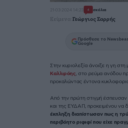
21·03·2024 14:23
σχόλια
4
Κείμενο:
Γεώργιος Σαρρής
Πρόσθεσε το Newsbeast
Google
Στην κυριολεξία άνοιξε η γη στ
Καλλιρόης
, στο ρεύμα ανόδου π
προκαλώντας έντονα κυκλοφορια
Από την πρώτη στιγμή έσπευσαν 
και της ΕΥΔΑΠ, προκειμένου να 
έκπληξη διαπίστωσαν πως η τρ
περιβόητο ριφιφί που είχε πραγ