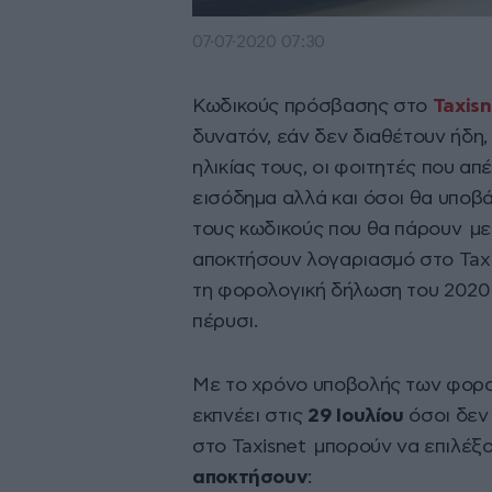
07·07·2020 07:30
Κωδικούς πρόσβασης στο
Taxis
δυνατόν, εάν δεν διαθέτουν ήδη,
ηλικίας τους, οι φοιτητές που α
εισόδημα αλλά και όσοι θα υποβ
τους κωδικούς που θα πάρουν με 
αποκτήσουν λογαριασμό στο Taxi
τη φορολογική δήλωση του 2020
πέρυσι.
Με το χρόνο υποβολής των φορο
εκπνέει στις
29 Ιουλίου
όσοι δεν
στο Taxisnet μπορούν να επιλέξ
αποκτήσουν
: