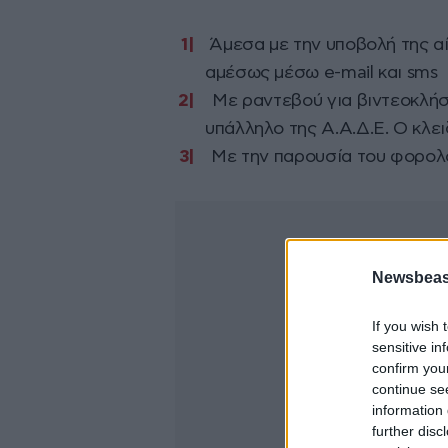
Άμεσα με την υποβολή της αί
αμέσως μέσω e-mail και sms
Με ραντεβού για βιντεοκλήσ
υπάλληλο της Α.Α.Δ.Ε. Ο κλει
Με την παρουσία του φορολο
Newsbeast
If you wish 
sensitive in
confirm you
continue se
information 
further disc