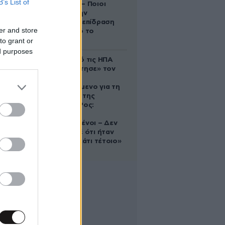
B’s List of
ανατροπές – Ποιοι
δέχονται την
ευεργετική επίδραση
er and store
του Δία από το
to grant or
απόγευμα;
ed purposes
Ζευγάρι από τις ΗΠΑ
που «υιοθέτησε» τον
Αφγανό
κατηγορούμενο για τη
δολοφονία της
Ελίζαμπεθ Ρος:
«Είμαστε
συντετριμμένοι – Δεν
έδειξε ποτέ ότι ήταν
ικανός για κάτι τέτοιο»