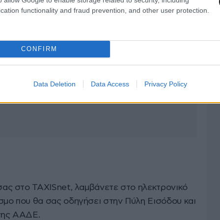
cation functionality and fraud prevention, and other user protection.
CONFIRM
Data Deletion
Data Access
Privacy Policy
ας στο TAXISnet, λαμβάνετε στο ηλεκτρονικό
σμο που θα σας οδηγήσει στην Πύλη Εισόδου και
της ΑΑΔΕ.