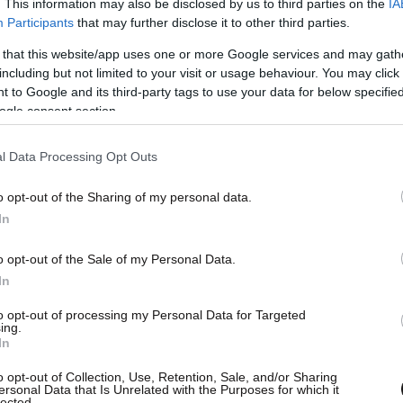
. This information may also be disclosed by us to third parties on the
IA
Participants
that may further disclose it to other third parties.
 that this website/app uses one or more Google services and may gath
including but not limited to your visit or usage behaviour. You may click 
 to Google and its third-party tags to use your data for below specifi
ogle consent section.
l Data Processing Opt Outs
o opt-out of the Sharing of my personal data.
In
o opt-out of the Sale of my Personal Data.
In
to opt-out of processing my Personal Data for Targeted
ing.
In
εοκλήση σε 9 ηλεκτρονικά
o opt-out of Collection, Use, Retention, Sale, and/or Sharing
ersonal Data that Is Unrelated with the Purposes for which it
lected.