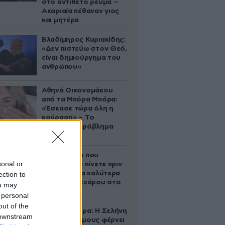
στο αντίθετο ρεύμα –
Ακαριαία πέθαναν γιος
και μητέρα
Βλαδίμηρος Κυριακίδης:
«Δεν πιστεύω στον Θεό,
είναι δημιούργημα του
ανθρώπου»
Αθηνά Οικονομάκου
από τα Μπόρα Μπόρα:
«Έσκασε τώρα όλη η
κούραση» – Το
απρόοπτο πρόβλημα
υγείας
5 ροφήματα που
sonal or
μπορείτε να πίνετε πριν
τον ύπνο για καλύτερα
ection to
επίπεδα σακχάρου στο
ou may
αίμα
 personal
out of the
Ζώδια σήμερα: Η Σελήνη
 downstream
στους Διδύμους φέρνει