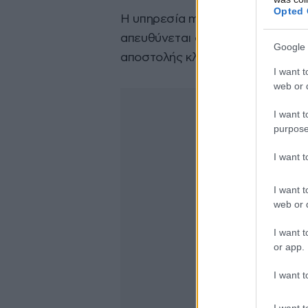
Opted 
Η υπηρεσία myAADElive για
από
απευθύνεται σε όσους δεν πιστο
Google 
αποστολής κλειδαρίθμου μέσω SM
I want t
web or d
I want t
purpose
I want 
I want t
web or d
I want t
or app.
I want t
I want t