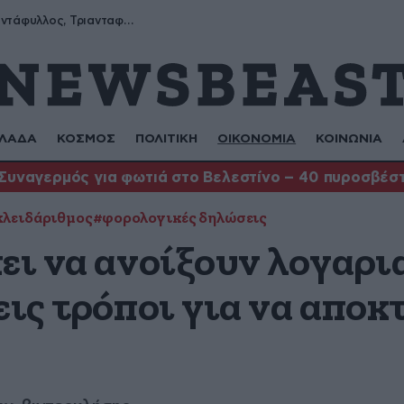
Μύρων, Τριαντάφυλλος, Τριανταφυλλιά, Φυλλιώ, Ρόζα
ΛΑΔΑ
ΚΟΣΜΟΣ
ΠΟΛΙΤΙΚΗ
ΟΙΚΟΝΟΜΙΑ
ΚΟΙΝΩΝΙΑ
Συναγερμός για φωτιά στο Βελεστίνο – 40 πυροσβέστ
κλειδάριθμος
#φορολογικές δηλώσεις
πει να ανοίξουν λογαρι
εις τρόποι για να απο