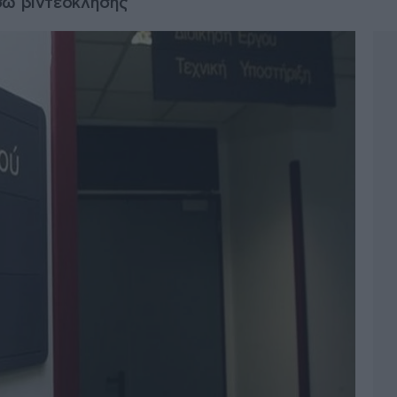
σω βιντεοκλήσης