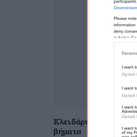
participants
Downstream 
Please note
information 
deny consent
in below Go
Persona
I want t
Opted 
I want t
Opted 
I want 
Advertis
Opted 
Κλειδάριθμος με βιντ
I want t
βήματα
of my P
was col