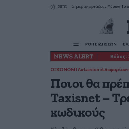
Σήμερα
γιορτάζουν:
ΡΟΗ ΕΙΔΗΣΕΩΝ
ΕΛ
NEWS ALERT
Βόλος: 
ΟΙΚΟΝΟΜΙΑ
#taxisnet
#εφορία
#
Ποιοι θα πρέ
Taxisnet – Τρ
κωδικούς