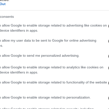
Out
κτηση
κλειδαρίθμου
μέσω βιντεοκλήσης,
ποιήθηκαν στο ΤΑΧΙSnet με τη διαδικασία
consents
S και e-mail.
o allow Google to enable storage related to advertising like cookies on
evice identifiers in apps.
o allow my user data to be sent to Google for online advertising
s.
to allow Google to send me personalized advertising.
o allow Google to enable storage related to analytics like cookies on
evice identifiers in apps.
o allow Google to enable storage related to functionality of the website
o allow Google to enable storage related to personalization.
o allow Google to enable storage related to security, including