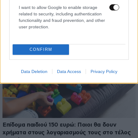
«Χρυσάφι» τα καύσιμα για τους αδειούχους:
I want to allow Google to enable storage
related to security, including authentication
Πότε θα πέσουν οι τιμές – «Δεν πρέπει να
functionality and fraud prevention, and other
συνηθίσουμε τη βενζίνη στα 2 ευρώ»
user protection.
CONFIRM
Data Deletion
Data Access
Privacy Policy
Επίδομα παιδιού 150 ευρώ: Ποιοι θα δουν
χρήματα στους λογαριασμούς τους στο τέλος