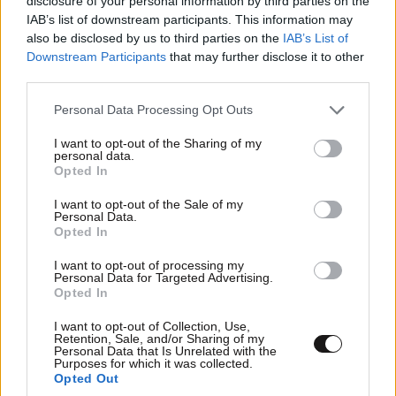
disclosure of your personal information by third parties on the
IAB’s list of downstream participants. This information may
also be disclosed by us to third parties on the
IAB’s List of
Downstream Participants
that may further disclose it to other
third parties.
Please note that this website/app uses one or more Google
Personal Data Processing Opt Outs
services and may gather and store information including but
Στους πρωταγωνιστές του ευρωπαϊκού
not limited to your visit or usage behaviour. You may click to
I want to opt-out of the Sharing of my
personal data.
τουρισμού η Ελλάδα – Ισχυρές κρατήσεις και
grant or deny consent to Google and its third-party tags to
Opted In
use your data for below specified purposes in below Google
ζήτηση πέρα από το καλοκαίρι
consent section.
I want to opt-out of the Sale of my
Personal Data.
Opted In
I want to opt-out of processing my
Personal Data for Targeted Advertising.
Opted In
I want to opt-out of Collection, Use,
Retention, Sale, and/or Sharing of my
Personal Data that Is Unrelated with the
Purposes for which it was collected.
Opted Out