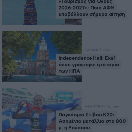
«Τουρισμός για Όλους
2026-2027»: Ποια ΑΦΜ
υποβάλλουν σήμερα αίτηση
ΤΑΞΙΔΙ
8 λ. πριν
Independence Hall: Εκεί
όπου γράφτηκε η ιστορία
των ΗΠΑ
ΑΘΛΗΤΙΚΑ
14 λ. πριν
Παγκόσμιο Στίβου Κ20:
Ασημένιο μετάλλιο στα 800
μ. η Ρούσσου