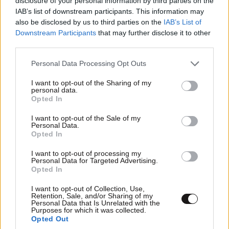
disclosure of your personal information by third parties on the
IAB’s list of downstream participants. This information may
also be disclosed by us to third parties on the
IAB’s List of
Φρένο στην ακρίβεια: Πάνω από 900 προϊόντα
Downstream Participants
that may further disclose it to other
third parties.
μπαίνουν στη «μάχη» του ραφιού
Please note that this website/app uses one or more Google
Personal Data Processing Opt Outs
services and may gather and store information including but
not limited to your visit or usage behaviour. You may click to
I want to opt-out of the Sharing of my
personal data.
grant or deny consent to Google and its third-party tags to
Opted In
use your data for below specified purposes in below Google
consent section.
I want to opt-out of the Sale of my
Personal Data.
Opted In
I want to opt-out of processing my
Personal Data for Targeted Advertising.
Opted In
I want to opt-out of Collection, Use,
Retention, Sale, and/or Sharing of my
Personal Data that Is Unrelated with the
Purposes for which it was collected.
Opted Out
Στους πρωταγωνιστές του ευρωπαϊκού