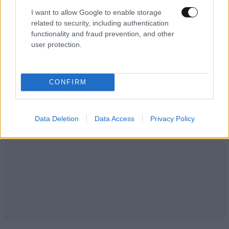
I want to allow Google to enable storage
related to security, including authentication
functionality and fraud prevention, and other
Ακολουθήστε το
NEWSBEAST
στο
Google News
user protection.
και μάθετε πρώτοι όλες τις ειδήσεις
CONFIRM
Data Deletion
Data Access
Privacy Policy