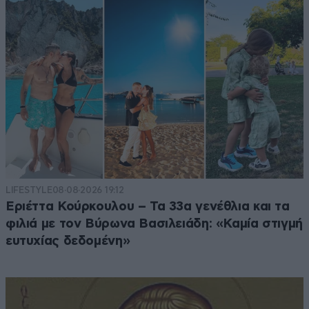
LIFESTYLE
08·08·2026 19:12
Εριέττα Κούρκουλου – Τα 33α γενέθλια και τα
φιλιά με τον Βύρωνα Βασιλειάδη: «Καμία στιγμή
ευτυχίας δεδομένη»