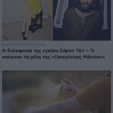
ΚΟΣΜΟΣ
09·08·2026 00:09
Η δολοφονία της εγκύου Σάρον Τέιτ – Τι
απέγιναν τα μέλη της «Οικογένειας Μάνσον»;